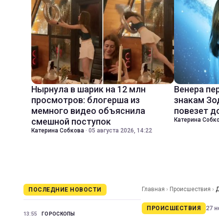
Нырнула в шарик на 12 млн
Венера пе
просмотров: блогерша из
знакам Зо
мемного видео объяснила
повезет д
смешной поступок
Катерина Собк
Катерина Собкова
·
05 августа 2026, 14:22
Главная
›
Происшествия
›
Д
ПОСЛЕДНИЕ НОВОСТИ
27 н
ПРОИСШЕСТВИЯ
13:55
ГОРОСКОПЫ