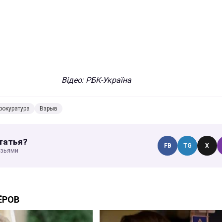
Відео: РБК-Україна
рокуратура
Взрыв
татья?
FB
TG
X
узьями