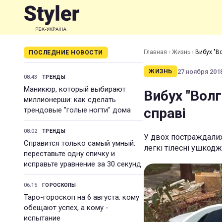
Главная
›
Жизнь
›
Вибух "Во
ПОСЛЕДНИЕ НОВОСТИ
27 ноября 2018
ЖИЗНЬ
08:43
ТРЕНДЫ
Маникюр, который выбирают
Вибух "Волги
миллионерши: как сделать
справі
трендовые "голые ногти" дома
08:02
ТРЕНДЫ
У двох постраждалих
Справится только самый умный:
легкі тілесні ушкод
переставьте одну спичку и
исправьте уравнение за 30 секунд
06:15
ГОРОСКОПЫ
Таро-гороскоп на 6 августа: кому
обещают успех, а кому -
испытание