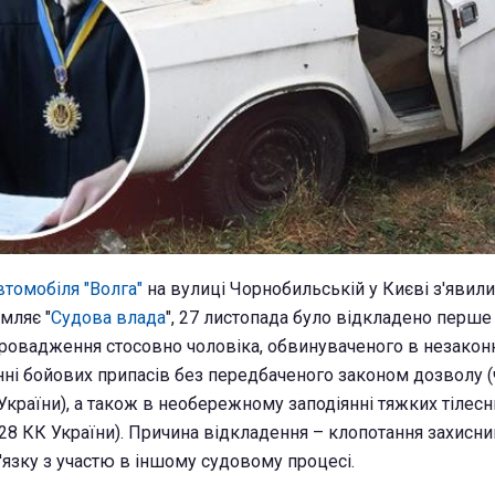
втомобіля "Волга"
на вулиці Чорнобильській у Києві з'явили
мляє "
Судова влада
", 27 листопада було відкладено перше
провадження стосовно чоловіка, обвинуваченого в незако
анні бойових припасів без передбаченого законом дозволу (
України), а також в необережному заподіянні тяжких тілесн
28 КК України). Причина відкладення – клопотання захисни
'язку з участю в іншому судовому процесі.