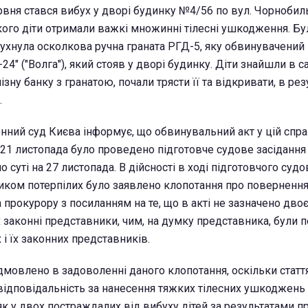
рвня стався вибух у дворі будинку №4/56 по вул. Чорнобил
якого діти отримали важкі множинні тілесні ушкодження. Бу
ухнула осколкова ручна граната РГД-5, яку обвинувачений
24" ("Волга"), який стояв у дворі будинку. Діти знайшли в с
зну банку з гранатою, почали трясти її та відкривати, в рез
.
ний суд Києва інформує, що обвинувальний акт у цій спра
 21 листопада було проведено підготовче судове засідання
о суті на 27 листопада. В дійсності в ході підготовчого суд
иком потерпілих було заявлено клопотання про поверненн
прокурору з посиланням на те, що в акті не зазначено двоє
їх законні представники, чим, на думку представника, були 
 і їх законних представників.
дмовлено в задоволенні даного клопотання, оскільки статт
відповідальність за нанесення тяжких тілесних ушкоджень 
 як у двох постраждалих від вибуху дітей за результатами 