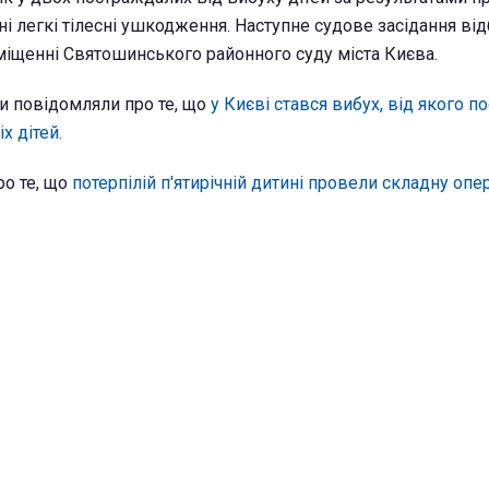
і легкі тілесні ушкодження. Наступне судове засідання ві
иміщенні Святошинського районного суду міста Києва.
и повідомляли про те, що
у Києві стався вибух, від якого 
х дітей.
ро те, що
потерпілій п'ятирічній дитині провели складну опе