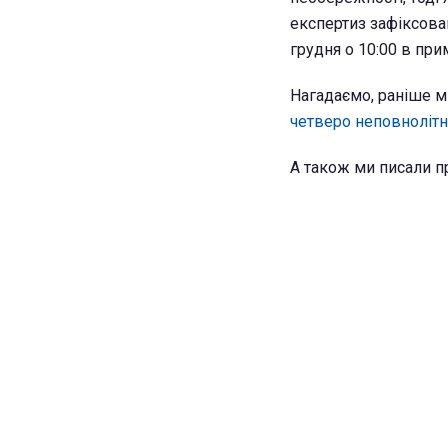
експертиз зафіксован
грудня о 10:00 в пр
Нагадаємо, раніше м
четверо неповнолітні
А також ми писали п