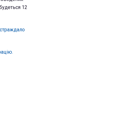
дбудеться 12
постраждало
рацію.