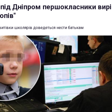
 під Дніпром першокласники вир
опів"
 витівки школярів доведеться нести батькам