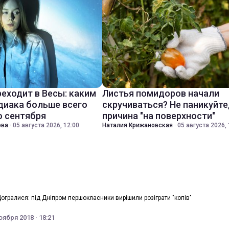
реходит в Весы: каким
Листья помидоров начали
диака больше всего
скручиваться? Не паникуйте
о сентября
причина "на поверхности"
ова
·
05 августа 2026, 12:00
Наталия Крижановская
·
05 августа 2026, 
огралися: під Дніпром першокласники вирішили розіграти "копів"
оября 2018 · 18:21