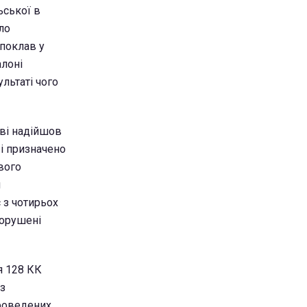
ьської в
ло
 поклав у
алоні
ультаті чого
ві надійшов
 і призначено
ового
я
 з чотирьох
порушені
я 128 КК
з
проведених