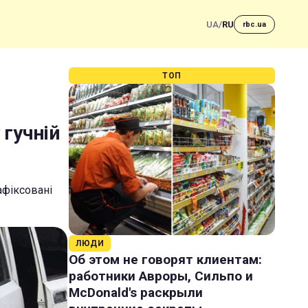
UA
/
RU
rbc.ua
ТОП
 гучній
афіксовані
ЛЮДИ
Об этом не говорят клиентам:
работники Авроры, Сильпо и
McDonald's раскрыли