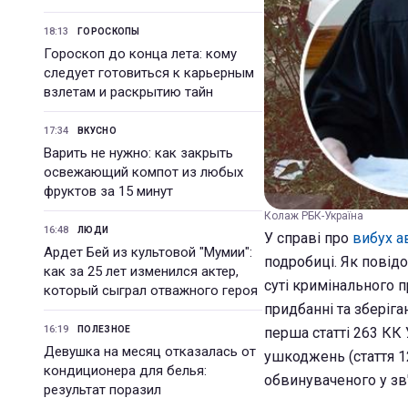
18:13
ГОРОСКОПЫ
Гороскоп до конца лета: кому
следует готовиться к карьерным
взлетам и раскрытию тайн
17:34
ВКУСНО
Варить не нужно: как закрыть
освежающий компот из любых
фруктов за 15 минут
Колаж РБК-Україна
16:48
ЛЮДИ
У справі про
вибух а
Ардет Бей из культовой "Мумии":
подробиці. Як повідо
как за 25 лет изменился актер,
суті кримінального 
который сыграл отважного героя
придбанні та зберіг
16:19
ПОЛЕЗНОЕ
перша статті 263 КК 
Девушка на месяц отказалась от
ушкоджень (стаття 1
кондиционера для белья:
обвинуваченого у зв
результат поразил