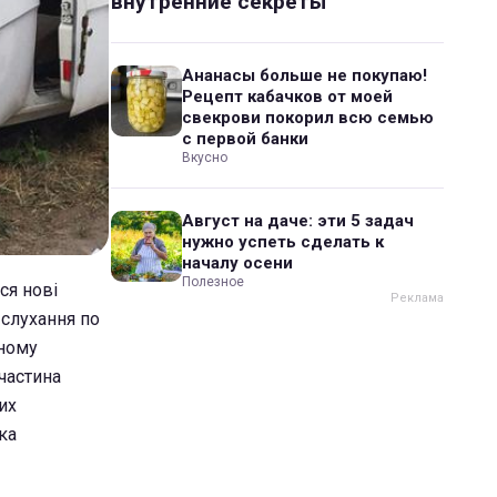
внутренние секреты
Ананасы больше не покупаю!
Рецепт кабачков от моей
свекрови покорил всю семью
с первой банки
Вкусно
Август на даче: эти 5 задач
нужно успеть сделать к
началу осени
Полезное
ся нові
 слухання по
нному
частина
их
ка