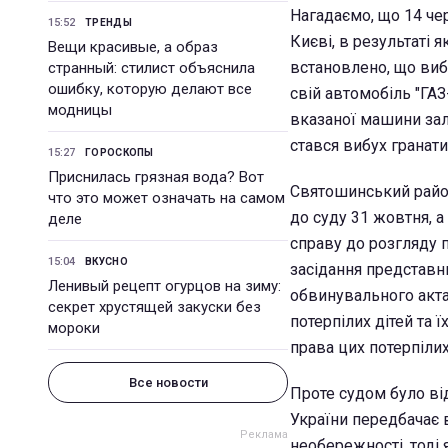
Нагадаємо, що 14 че
15:52
ТРЕНДЫ
Києві, в результаті 
Вещи красивые, а образ
встановлено, що виб
странный: стилист объяснила
ошибку, которую делают все
свій автомобіль "ГАЗ-
модницы
вказаної машини залі
стався вибух гранати
15:27
ГОРОСКОПЫ
Приснилась грязная вода? Вот
Святошинський район
что это может означать на самом
до суду 31 жовтня, а
деле
справу до розгляду п
15:04
ВКУСНО
засідання представн
Ленивый рецепт огурцов на зиму:
обвинувального акта 
секрет хрустящей закуски без
потерпілих дітей та 
мороки
права цих потерпілих
Все новости
Проте судом було ві
України передбачає 
необережності, тоді