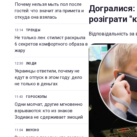
Почему нельзя мыть пол после
Догралися:
гостей: что значит эта примета и
розіграти "к
откуда она взялась
13:14
ТРЕНДЫ
Відповідальність за
Не только лен: стилист раскрыла
6 секретов комфортного образа в
жару
12:30
ЛЮДИ
Украинцы ответили, почему не
едут в отпуск в этом году: дело
не только в деньгах
11:43
ГОРОСКОПЫ
Одни молчат, другие мгновенно
взрываются: кто из знаков
Зодиака не сдерживает эмоций
11:04
ВКУСНО