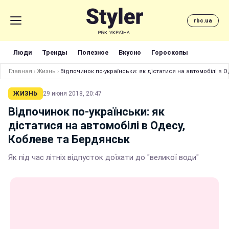
rbc.ua
Люди
Тренды
Полезное
Вкусно
Гороскопы
Главная
›
Жизнь
›
Відпочинок по-українськи: як дістатися на автомобілі в 
ЖИЗНЬ
29 июня 2018, 20:47
Відпочинок по-українськи: як
дістатися на автомобілі в Одесу,
Коблеве та Бердянськ
Як під час літніх відпусток доїхати до "великої води"