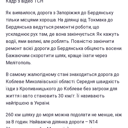
Кадр з відео ТСН
Як виявилося, дорога з Запоріжжя до Бердянську
тільки місцями хороша. На ділянці від Токмака до
Бердянська ведуться ремонтні роботи, що
ускладнює рух там, де вона закінчується. Як кажуть
водії, ями великі, але роблять. Повністю закінчити
ремонт всієї дороги до Бердянська обіцяють восени.
Бажаючим скоротити шлях, краще їхати через
Мелітополь.
В самому жалюгідному стані знаходиться дорога до
Коблеве Миколаївської області. Середня швидкість
їзди з Кропивницького до Коблеве без загрози для
життя і авто становить 30 км/г. Її називають
найгіршою в Україні.
260 км шляху до моря можна подолати не менше, ніж
за 8 годин. Найважча ділянка дороги – N14