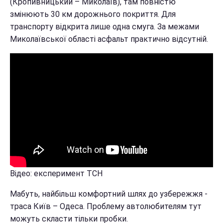
(Кропивницький – Миколаїв), там повністю
змінюють 30 км дорожнього покриття. Для
транспорту відкрита лише одна смуга. За межами
Миколаївської області асфальт практично відсутній.
Відео: експеримент ТСН
Мабуть, найбільш комфортний шлях до узбережжя -
траса Київ – Одеса. Проблему автолюбителям тут
можуть скласти тільки пробки.