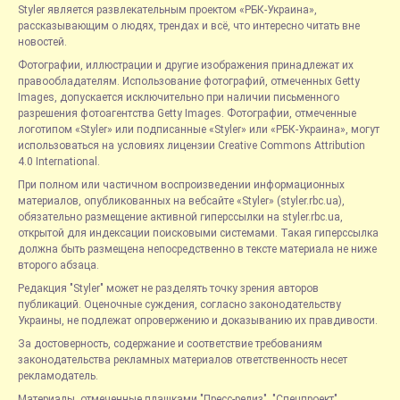
Styler является развлекательным проектом «РБК-Украина»,
рассказывающим о людях, трендах и всё, что интересно читать вне
новостей.
Фотографии, иллюстрации и другие изображения принадлежат их
правообладателям. Использование фотографий, отмеченных Getty
Images, допускается исключительно при наличии письменного
разрешения фотоагентства Getty Images. Фотографии, отмеченные
логотипом «Styler» или подписанные «Styler» или «РБК-Украина», могут
использоваться на условиях лицензии Creative Commons Attribution
4.0 International.
При полном или частичном воспроизведении информационных
материалов, опубликованных на вебсайте «Styler» (styler.rbc.ua),
обязательно размещение активной гиперссылки на styler.rbc.ua,
открытой для индексации поисковыми системами. Такая гиперссылка
должна быть размещена непосредственно в тексте материала не ниже
второго абзаца.
Редакция "Styler" может не разделять точку зрения авторов
публикаций. Оценочные суждения, согласно законодательству
Украины, не подлежат опровержению и доказыванию их правдивости.
За достоверность, содержание и соответствие требованиям
законодательства рекламных материалов ответственность несет
рекламодатель.
Материалы, отмеченные плашками "Пресс-релиз", "Спецпроект",