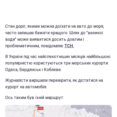
Стан доріг, якими можна доїхати на авто до моря,
часто залишає бажати кращого. Шлях до "великої
води" може виявитися досить довгим і
проблематичним, повідомляє
ТСН
.
В Україні під час найспекотніших місяців найбільшою
популярністю користуються три морських курорти:
Одеса, Бердянськ і Коблеве.
Журналісти вирішили перевірити, як дістатися на
курорт на автомобілі.
Ось таким був їхній маршрут: