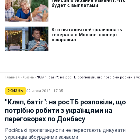
Главная
›
Жизнь
›
"Кляп, батіг": на росТБ розповіли, що потрібно робити з
ЖИЗНЬ
02 июля 2018 · 17:35
"Кляп, батіг": на росТБ розповіли, що
потрібно робити з українцями на
переговорах по Донбасу
Російські пропагандисти не перестають дивувати
українців абсурдними заявами