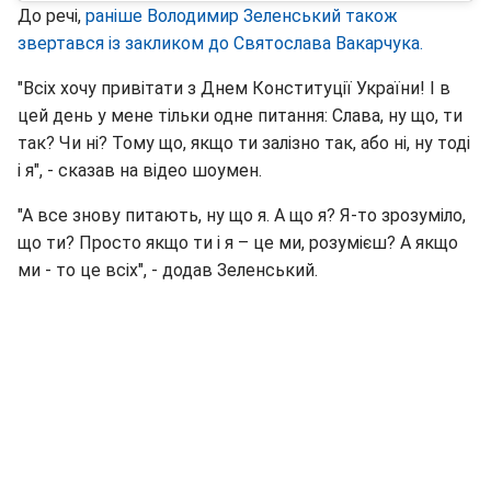
До речі,
раніше Володимир Зеленський також
звертався із закликом до Святослава Вакарчука.
"Всіх хочу привітати з Днем Конституції України! І в
цей день у мене тільки одне питання: Слава, ну що, ти
так? Чи ні? Тому що, якщо ти залізно так, або ні, ну тоді
і я", - сказав на відео шоумен.
"А все знову питають, ну що я. А що я? Я-то зрозуміло,
що ти? Просто якщо ти і я – це ми, розумієш? А якщо
ми - то це всіх", - додав Зеленський.