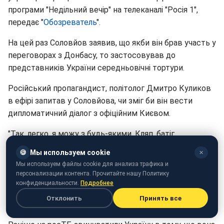
програми "Недільний вечір" на телеканалі "Росія 1",
передає "
Обозреватель
".
На цей раз Соловйов заявив, що якби він брав участь у
переговорах з Донбасу, то застосовував до
представників України середньовічні тортури.
Російський пропагандист, політолог Дмитро Куликов
в ефірі запитав у Соловйова, чи зміг би він вести
дипломатичний діалог з офіційним Києвом.
"Так, легко, я можу з будь-якими. Кляп, батіг,
іспанський чобіт", - "пожартував" телеведучий.
🍪
Мы используем cookie
✕
Мы используем файлы cookie для анализа трафика и
Куликов назвав це загрозливе пропозицію "методой
персонализации контента. Прочитайте нашу Политику
переговорів імені Соловйова", яка не вимагає
конфиденциальности.
Подробнее
оскарження. Ведучий, у свою чергу, додав, що нібито
Отклонить
Принять все
просто слідує традиціям інквізиції.