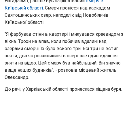
Нагадаємо, раніше був зафіксований
смерч в
Київській області.
Смерч пронісся над каскадом
Святошинських озер, неподалік від Новобіличів
Київської області.
"Я фарбував стіни в квартирі і милувався краєвидом з
вікна. Трохи не впав, коли побачив вдалині над
озерами смерчі. Їх було всього три. Всі три не встиг
зняти, два як розчинилися в озері, але один вдалося
зняти на відео. Цей смерч був найбільший. Він значно
вище наших будинків", - розповів місцевий житель
Олександр.
До речі, у Харківській області пронеслася піщана буря.