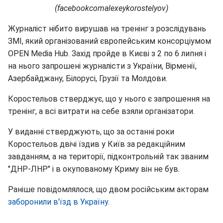
(facebookcomalexeykorostelyov)
Журналіст нібито вирушав на тренінг з розслідувань
ЗМІ, який організований європейським консорціумом
OPEN Media Hub. Захід пройде в Києві з 2 по 6 липня і
на нього запрошені журналісти з України, Вірменії,
Азербайджану, Білорусі, Грузії та Молдови.
Коростельов стверджує, що у нього є запрошення на
тренінг, а всі витрати на себе взяли організатори.
У виданні стверджують, що за останні роки
Коростельов двічі їздив у Київ за редакційним
завданням, а на території, підконтрольній так званим
"ДНР-ЛНР" і в окупованому Криму він не був.
Раніше повідомлялося, що двом російським акторам
заборонили в'їзд в Україну.