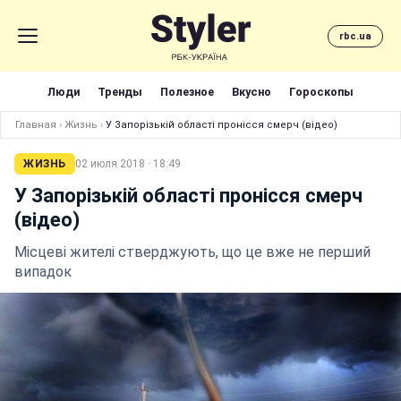
rbc.ua
Люди
Тренды
Полезное
Вкусно
Гороскопы
Главная
›
Жизнь
›
У Запорізькій області пронісся смерч (відео)
ЖИЗНЬ
02 июля 2018 · 18:49
У Запорізькій області пронісся смерч
(відео)
Місцеві жителі стверджують, що це вже не перший
випадок