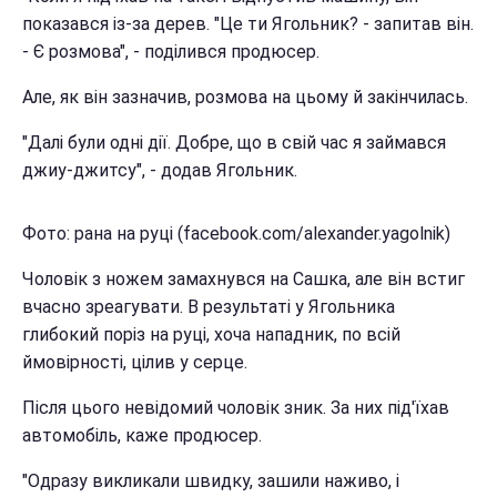
показався із-за дерев. "Це ти Ягольник? - запитав він.
- Є розмова", - поділився продюсер.
Але, як він зазначив, розмова на цьому й закінчилась.
"Далі були одні дії. Добре, що в свій час я займався
джиу-джитсу", - додав Ягольник.
Фото: рана на руці (facebook.com/alexander.yagolnik)
Чоловік з ножем замахнувся на Сашка, але він встиг
вчасно зреагувати. В результаті у Ягольника
глибокий поріз на руці, хоча нападник, по всій
ймовірності, цілив у серце.
Після цього невідомий чоловік зник. За них під'їхав
автомобіль, каже продюсер.
"Одразу викликали швидку, зашили наживо, і