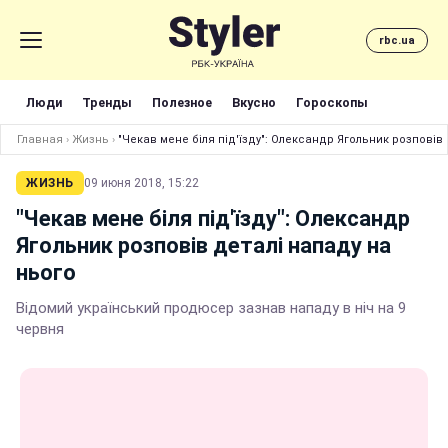
rbc.ua
Люди
Тренды
Полезное
Вкусно
Гороскопы
Главная
›
Жизнь
›
"Чекав мене біля під'їзду": Олександр Ягольник розповів
ЖИЗНЬ
09 июня 2018, 15:22
"Чекав мене біля під'їзду": Олександр
Ягольник розповів деталі нападу на
нього
Відомий український продюсер зазнав нападу в ніч на 9
червня