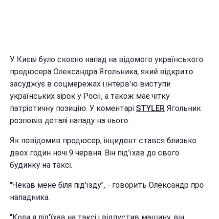
У Києві було скоєно напад на відомого українського
продюсера Олександра Ягольника, який відкрито
засуджує в соцмережах і інтерв'ю виступи
українських зірок у Росії, а також має чітку
патріотичну позицію. У коментарі
STYLER
Ягольник
розповів деталі нападу на нього.
Як повідомив продюсер, інцидент стався близько
двох годин ночі 9 червня. Він під'їхав до свого
будинку на таксі.
"Чекав мене біля під'їзду", - говорить Олександр про
нападника.
"Коли я під'їхав на таксі і відпустив машину, він