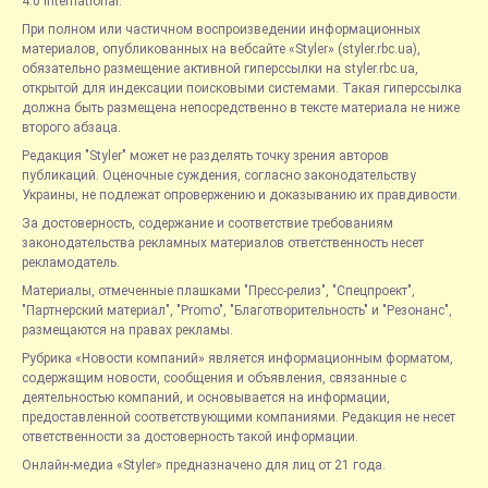
4.0 International.
При полном или частичном воспроизведении информационных
материалов, опубликованных на вебсайте «Styler» (styler.rbc.ua),
обязательно размещение активной гиперссылки на styler.rbc.ua,
открытой для индексации поисковыми системами. Такая гиперссылка
должна быть размещена непосредственно в тексте материала не ниже
второго абзаца.
Редакция "Styler" может не разделять точку зрения авторов
публикаций. Оценочные суждения, согласно законодательству
Украины, не подлежат опровержению и доказыванию их правдивости.
За достоверность, содержание и соответствие требованиям
законодательства рекламных материалов ответственность несет
рекламодатель.
Материалы, отмеченные плашками "Пресс-релиз", "Спецпроект",
"Партнерский материал", "Promo", "Благотворительность" и "Резонанс",
размещаются на правах рекламы.
Рубрика «Новости компаний» является информационным форматом,
содержащим новости, сообщения и объявления, связанные с
деятельностью компаний, и основывается на информации,
предоставленной соответствующими компаниями. Редакция не несет
ответственности за достоверность такой информации.
Онлайн-медиа «Styler» предназначено для лиц от 21 года.