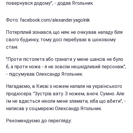
повернувся додому", - додав Ягольник.
Фото: facebook.com/alexander.yagolnik
Потерпілий зізнався, що ніяк не очікував нападу біля
свого будинку, тому досі перебуває в шоковому
стані.
"Проти пістолета або гранати у мене шансів не було
б, а проти ножа - я не зовсім нешкідливий персонаж",
- підсумував Олександр Ягольник.
Нагадаємо, в Києві з ножем напали на українського
продюсера. "Зустрів вату. З ножем, вночі. Сумно. Але
їм не вдасться ніколи мене зламати, хіба що вбити", -
написав у соцмережі Олександр Ягольник.
Рекомендуємо до перегляду: