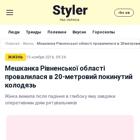
rbc.ua
Люди
Тренды
Полезное
Вкусно
Гороскопы
Главная
›
Жизнь
›
Мешканка Рівненської області провалилася в 20-метров
ЖИЗНЬ
10 ноября 2016, 09:34
Мешканка Рівненської області
провалилася в 20-метровий покинутий
колодязь
Жінка вижила після падіння в глибоку яму завдяки
оперативним діям рятувальників