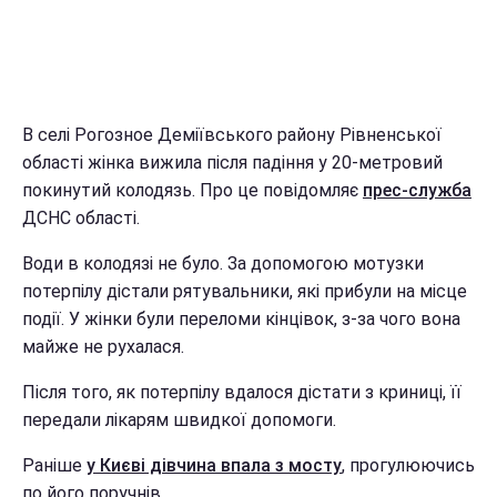
В селі Рогозное Деміївського району Рівненської
області жінка вижила після падіння у 20-метровий
покинутий колодязь. Про це повідомляє
прес-служба
ДСНС області.
Води в колодязі не було. За допомогою мотузки
потерпілу дістали рятувальники, які прибули на місце
події. У жінки були переломи кінцівок, з-за чого вона
майже не рухалася.
Після того, як потерпілу вдалося дістати з криниці, її
передали лікарям швидкої допомоги.
Раніше
у Києві дівчина впала з мосту
, прогулюючись
по його поручнів.