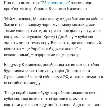
Про це в коментарі "
Обозревателю
" заявив віце-
прем'єр-міністр України В'ячеслав Кириленко.
"Найімовірніше, Москва знову видає бажане за дійсне.
Зміни в так званому чорному списку можливі, але
тільки якщо артисти, актори та інші діячі культури, які
підтримали окупацію Криму і Донбасу – публічно
змінять свою точку зору. Визнають, що анексований
півострів – це Україна, а будь-які анексії є
незаконними", — підкреслив віце-прем'єр.
На думку Кириленка, російським артистам потрібно
буде визнати часткову окупацію Донецької та
Луганської областей військами РФ, а також вимагати
їх негайного виводу.
"Якщо подібні заяви будуть зроблені кимось із них
публічно, тоді компетентні органи отримають
підстави для перегляду своїх рішень. А до цього все