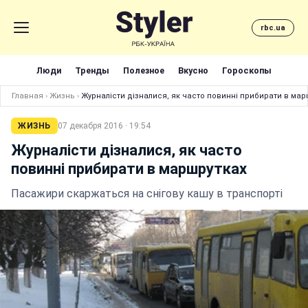
rbc.ua
Люди
Тренды
Полезное
Вкусно
Гороскопы
Главная
›
Жизнь
›
Журналісти дізналися, як часто повинні прибирати в мар
ЖИЗНЬ
07 декабря 2016 · 19:54
Журналісти дізналися, як часто
повинні прибирати в маршрутках
Пасажири скаржаться на снігову кашу в транспорті