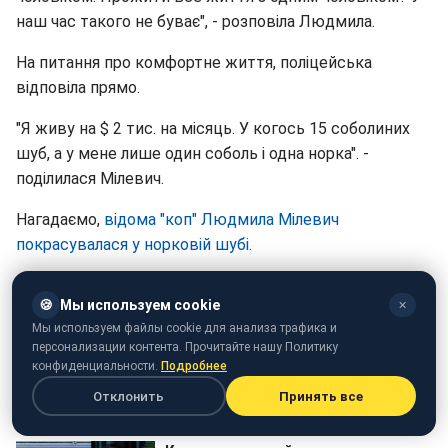
наш час такого не буває", - розповіла Людмила.
На питання про комфортне життя, поліцейська
відповіла прямо.
"Я живу на $ 2 тис. на місяць. У когось 15 соболиних
шуб, а у мене лише один соболь і одна норка". -
поділилася Мілевич.
Нагадаємо,
відома "коп" Людмила Мілевич
покрасувалася у норковій шубі.
🍪
Мы используем cookie
✕
Мы используем файлы cookie для анализа трафика и
персонализации контента. Прочитайте нашу Политику
конфиденциальности.
Подробнее
Отклонить
Принять все