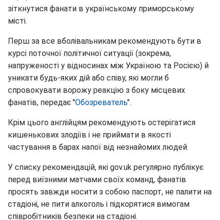
зіткнутися фанати в українському приморському
місті.
Перш за все вболівальникам рекомендують бути в
курсі поточної політичної ситуації (зокрема,
напруженості у відносинах між Україною та Росією) й
уникати будь-яких дій або співу, які могли б
спровокувати ворожу реакцію з боку місцевих
фанатів, передає "
Обозреватель
".
Крім цього англійцям рекомендують остерігатися
кишенькових злодіїв і не приймати в якості
частування в барах напої від незнайомих людей.
У списку рекомендацій, які gov.uk регулярно публікує
перед виїзними матчами своїх команд, фанатів
просять завжди носити з собою паспорт, не палити на
стадіоні, не пити алкоголь і підкорятися вимогам
співробітників безпеки на стадіоні.