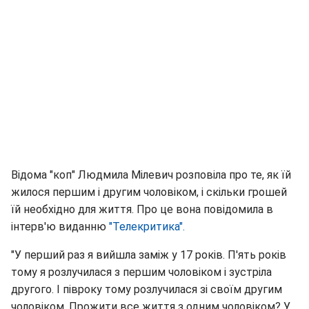
Відома "коп" Людмила Мілевич розповіла про те, як їй
жилося першим і другим чоловіком, і скільки грошей
їй необхідно для життя. Про це вона повідомила в
інтерв'ю виданню
"Телекритика".
"У перший раз я вийшла заміж у 17 років. П'ять років
тому я розлучилася з першим чоловіком і зустріла
другого. І півроку тому розлучилася зі своїм другим
чоловіком. Прожити все життя з одним чоловіком? У