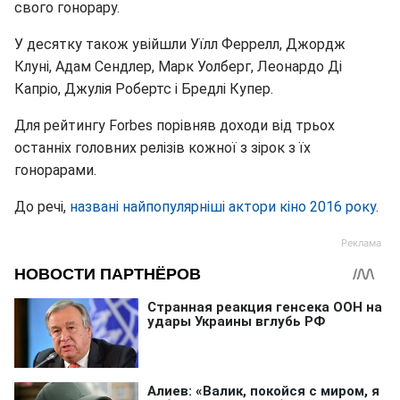
свого гонорару.
У десятку також увійшли Уїлл Феррелл, Джордж
Клуні, Адам Сендлер, Марк Уолберг, Леонардо Ді
Капріо, Джулія Робертс і Бредлі Купер.
Для рейтингу Forbes порівняв доходи від трьох
останніх головних релізів кожної з зірок з їх
гонорарами.
До речі,
названі найпопулярніші актори кіно 2016 року
.