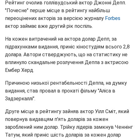
Рейтинг очолив голлівудський актор Джонні Депп.
"Почесне" перше місце в рейтингу найбільш
переоцінених акторів за версією журналу
Forbes
актор займає вже другий рік поспіль.
На кожен витрачений на актора долар Депп, за
підрахунками видання, приніс кіностудіям всього 2,8
долара. Автори стверджують, що на статистику не
вплинуло скандальне розлучення Деппа з актрисою
Ембер Херд.
Причиною низької рентабельності Деппа, на думку
видання, став провал в прокаті фільму "Аліса в
Задзеркаллі".
Друге місце в рейтингу зайняв актор Уілл Сміт, який
повернув видавцям п'ять доларів за кожен
зароблений ним долар. Трійку лідерів замкнув Ченнінг
Татум, який приніс шість доларів за кожен долар