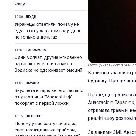
жару
12:30
ЛЮДИ
Украинцы ответили, почему не
едут в отпуск в этом году: дело
не только в деньгах
11:43
ГОРОСКОПЫ
Одни молчат, другие мгновенно
взрываются: кто из знаков
Фото: (pixabay.com/Free-Ph
Зодиака не сдерживает эмоций
Колишня учасниця ре
будинку. Про це пов
11:04
ВКУСНО
Вкус лета в тарелке: это гаспачо
Про те, що трапилося
от участницы "МастерШеф"
Анастасією Тарасюк, 
покоряет с первой ложки
отримала травми, нес
10:15
ПОЛЕЗНОЕ
реаліті-шоу розповіл
Почему у вас растут счета за
свет: неожиданные приборы,
За даними ЗМІ, Анас