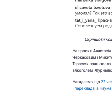
Скріншоти ком
На проекті Анастасія
Черкасовим і Микито
Тарасюк працювала в
алкоголем. Журналіст
Нагадаємо, що
22 че
і перекладача Наум