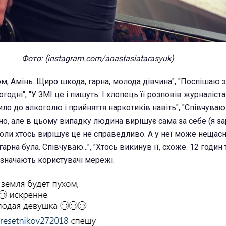
Фото: (instagram.com/anastasiatarasyuk)
м, Амінь. Щиро шкода, гарна, молода дівчина", "Поспішаю 
годні", "У ЗМІ це і пишуть. І хлопець її розповів журналіста
ило до алкоголю і прийняття наркотиків навіть", "Співчуваю
но, але в цьому випадку людина вирішує сама за себе (я за
а коли хтось вирішує це не справедливо. А у неї може неща
, гарна була. Співчуваю...", "Хтось викинув її, схоже. 12 годи
ідзначають користувачі мережі.