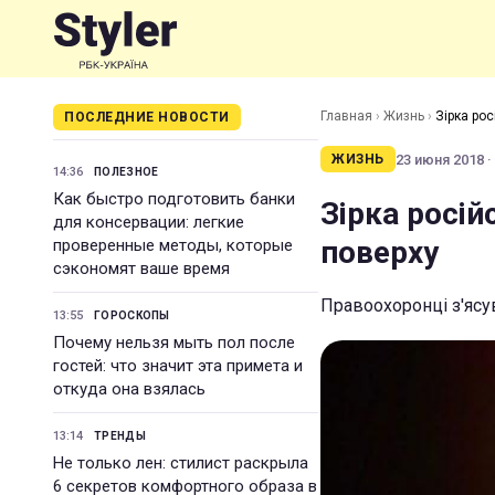
Главная
›
Жизнь
›
Зірка рос
ПОСЛЕДНИЕ НОВОСТИ
23 июня 2018 ·
ЖИЗНЬ
14:36
ПОЛЕЗНОЕ
Как быстро подготовить банки
Зірка росій
для консервации: легкие
поверху
проверенные методы, которые
сэкономят ваше время
Правоохоронці з'ясу
13:55
ГОРОСКОПЫ
Почему нельзя мыть пол после
гостей: что значит эта примета и
откуда она взялась
13:14
ТРЕНДЫ
Не только лен: стилист раскрыла
6 секретов комфортного образа в