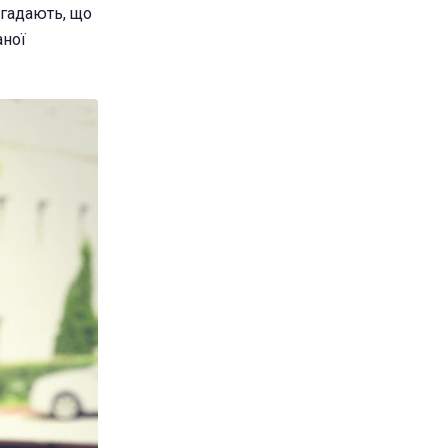
 гадають, що
аної