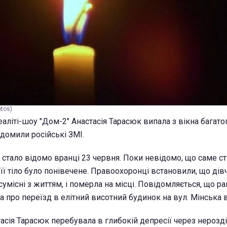
otos)
аліті-шоу "Дом-2" Анастасія Тарасюк випала з вікна багат
ідомили російські ЗМІ.
 стало відомо вранці 23 червня. Поки невідомо, що саме ст
її тіло було понівечене. Правоохоронці встановили, що дів
умісні з життям, і померла на місці. Повідомляється, що ра
а про переїзд в елітний висотний будинок на вул. Мінська 
тасія Тарасюк перебувала в глибокій депресії через нерозд