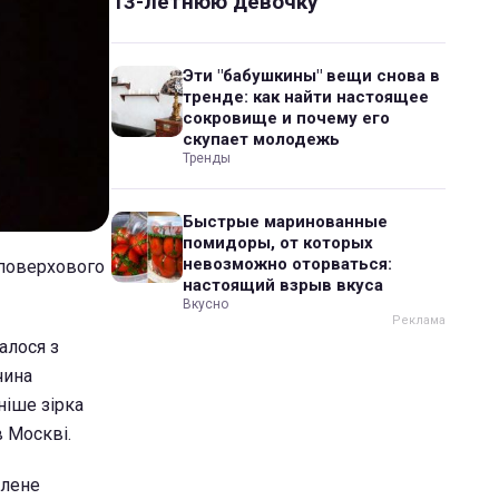
13-летнюю девочку
Эти "бабушкины" вещи снова в
тренде: как найти настоящее
сокровище и почему его
скупает молодежь
Тренды
Быстрые маринованные
помидоры, от которых
невозможно оторваться:
оповерхового
настоящий взрыв вкуса
Вкусно
алося з
чина
ніше зірка
в Москві.
ілене