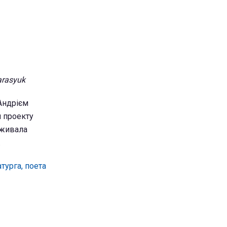
arasyuk
 Андрієм
 проекту
вживала
.
турга, поета