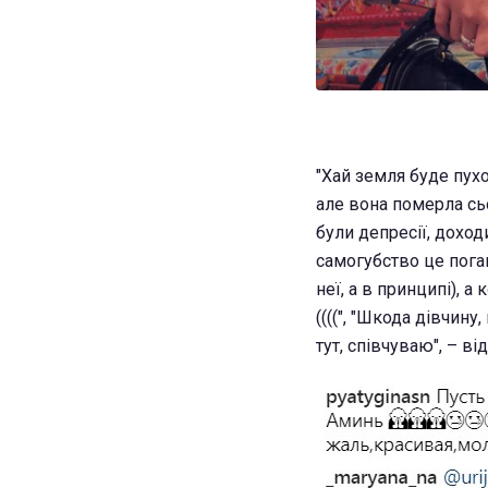
"Хай земля буде пухо
але вона померла сьо
були депресії, доход
самогубство це пога
неї, а в принципі), 
((((", "Шкода дівчину
тут, співчуваю", – в