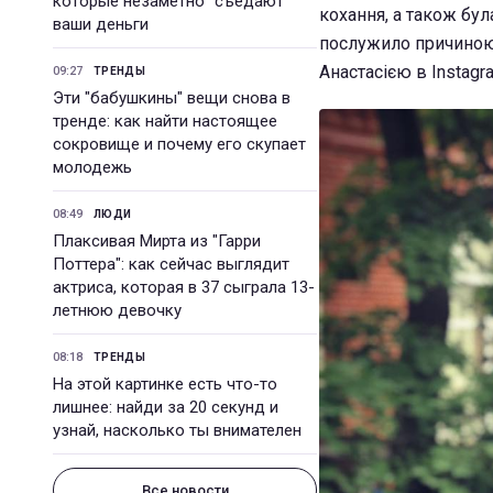
которые незаметно "съедают"
кохання, а також бу
ваши деньги
послужило причиною 
Анастасією в Instagr
09:27
ТРЕНДЫ
Эти "бабушкины" вещи снова в
тренде: как найти настоящее
сокровище и почему его скупает
молодежь
08:49
ЛЮДИ
Плаксивая Мирта из "Гарри
Поттера": как сейчас выглядит
актриса, которая в 37 сыграла 13-
летнюю девочку
08:18
ТРЕНДЫ
На этой картинке есть что-то
лишнее: найди за 20 секунд и
узнай, насколько ты внимателен
Все новости