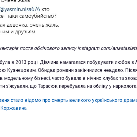
ентарів поста облікового запису instagram.com/anastasiat
 була в 2013 році. Дівчина намагалася побудувати любов з
ю Кузнєцовим. Обидва романи закінчилися невдало. Після
 модельному бізнесі, часто бувала в нічних клубах та зло
и з'ясували, що Тарасюк перебувала на обліку у нарколога
рвня стало відомо про смерть великого українського драма
а Коржавина
.