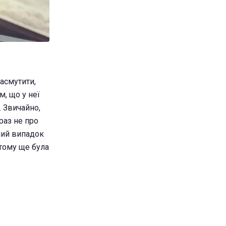
засмутити,
м, що у неї
. Звичайно,
раз не про
сний випадок
н тому ще була