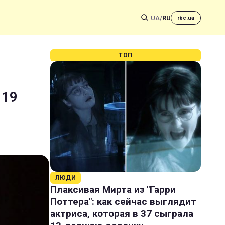
UA
/
RU
rbc.ua
ТОП
 19
ЛЮДИ
Плаксивая Мирта из "Гарри
Поттера": как сейчас выглядит
актриса, которая в 37 сыграла