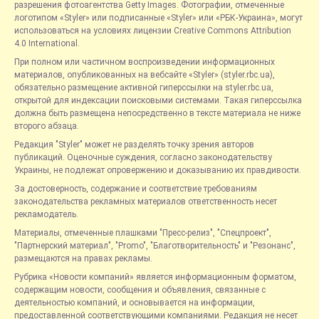
разрешения фотоагентства Getty Images. Фотографии, отмеченные
логотипом «Styler» или подписанные «Styler» или «РБК-Украина», могут
использоваться на условиях лицензии Creative Commons Attribution
4.0 International.
При полном или частичном воспроизведении информационных
материалов, опубликованных на вебсайте «Styler» (styler.rbc.ua),
обязательно размещение активной гиперссылки на styler.rbc.ua,
открытой для индексации поисковыми системами. Такая гиперссылка
должна быть размещена непосредственно в тексте материала не ниже
второго абзаца.
Редакция "Styler" может не разделять точку зрения авторов
публикаций. Оценочные суждения, согласно законодательству
Украины, не подлежат опровержению и доказыванию их правдивости.
За достоверность, содержание и соответствие требованиям
законодательства рекламных материалов ответственность несет
рекламодатель.
Материалы, отмеченные плашками "Пресс-релиз", "Спецпроект",
"Партнерский материал", "Promo", "Благотворительность" и "Резонанс",
размещаются на правах рекламы.
Рубрика «Новости компаний» является информационным форматом,
содержащим новости, сообщения и объявления, связанные с
деятельностью компаний, и основывается на информации,
предоставленной соответствующими компаниями. Редакция не несет