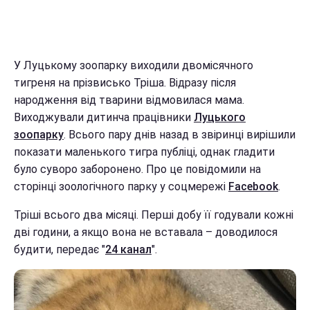
У Луцькому зоопарку виходили двомісячного
тигреня на прізвисько Тріша. Відразу після
народження від тварини відмовилася мама.
Виходжували дитинча працівники
Луцького
зоопарку
. Всього пару днів назад в звіринці вирішили
показати маленького тигра публіці, однак гладити
було суворо заборонено. Про це повідомили на
сторінці зоологічного парку у соцмережі
Facebook
.
Тріші всього два місяці. Перші добу її годували кожні
дві години, а якщо вона не вставала – доводилося
будити, передає "
24 канал
".