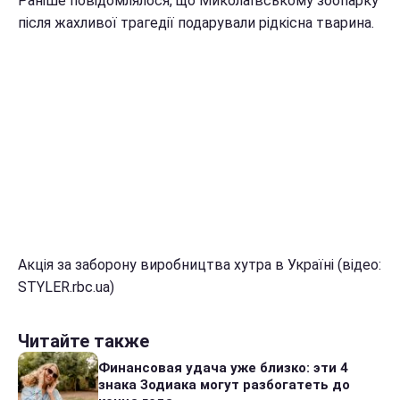
Раніше повідомлялося, що Миколаївському зоопарку
після жахливої трагедії подарували рідкісна тварина.
Акція за заборону виробництва хутра в Україні (відео:
STYLER.rbc.ua)
Читайте также
Финансовая удача уже близко: эти 4
знака Зодиака могут разбогатеть до