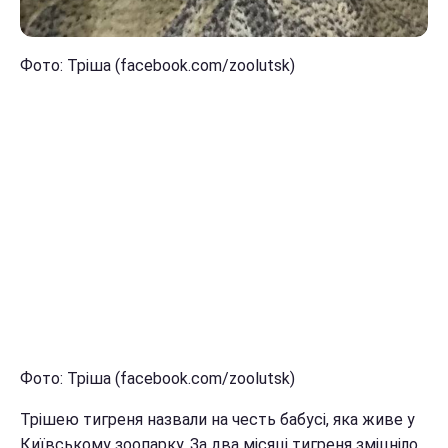
Фото: Тріша (facebook.com/zoolutsk)
Фото: Тріша (facebook.com/zoolutsk)
Трішею тигреня назвали на честь бабусі, яка живе у
Київському зоопарку. За два місяці тигреня зміцніло,