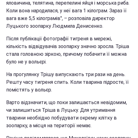
яловичина, телятина, перепелині яйця і морська риба.
Коли вона народилася, у неї вага 1 кілограм. Зараз її
вага вже 5,5 кілограмів", – розповіла директор
Луцького зоопарку Людмила Денисенко.
Після публікації фотографії тигреня в мережі,
кількість відвідувачів зоопарку значно зросла. Тріша
стала головною зіркою, причому побачити її можна
було не у вольєрі.
На прогулянку Трішу випускають три рази на день.
Решту часу тигреня спить. Коли тварина підросте, її
помістять у вольєр.
Варто відзначити, що поки залишається невідомим,
чи залишиться Тріша в Луцьку. Для утримання
тварини необхідно побудувати окрему клітку в
зоопарку, а місця на території немає.