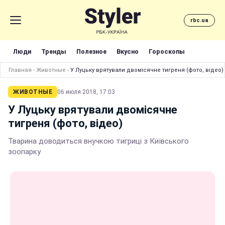
rbc.ua
Люди
Тренды
Полезное
Вкусно
Гороскопы
Главная
›
Животные
›
У Луцьку врятували двомісячне тигреня (фото, відео)
ЖИВОТНЫЕ
06 июля 2018, 17:03
У Луцьку врятували двомісячне
тигреня (фото, відео)
Тварина доводиться внучкою тигриці з Київського
зоопарку