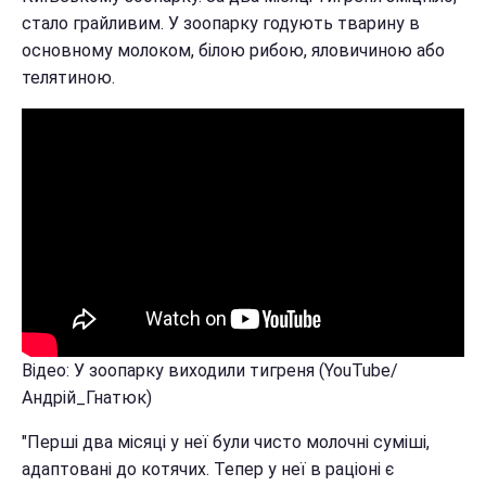
стало грайливим. У зоопарку годують тварину в
основному молоком, білою рибою, яловичиною або
телятиною.
Відео: У зоопарку виходили тигреня (YouTube/
Андрій_Гнатюк)
"Перші два місяці у неї були чисто молочні суміші,
адаптовані до котячих. Тепер у неї в раціоні є