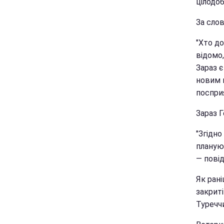
цілодо
За слов
"Хто д
відомо
Зараз 
новим 
посприя
Зараз 
"Згідно
планую
— пові
Як рані
закриті
Туреччи