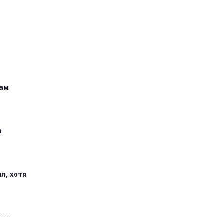
кам
з
л, хотя