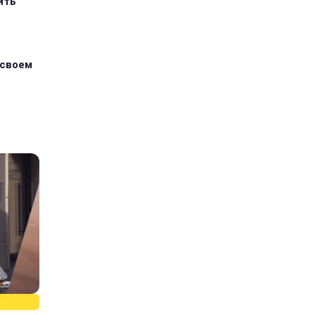
ить
 своем