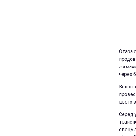
Отара 
продов
зоозах
через б
Волонт
провес
цього 
Серед у
трансп
овець 