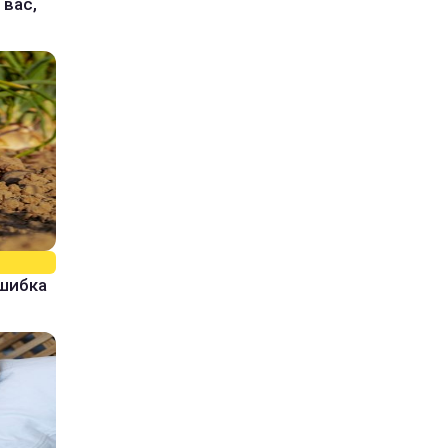
 вас,
ошибка