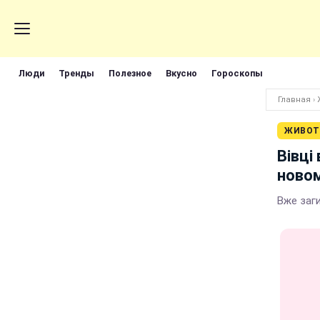
Люди
Тренды
Полезное
Вкусно
Гороскопы
Главная
›
ЖИВОТ
Вівці
новом
Вже заг