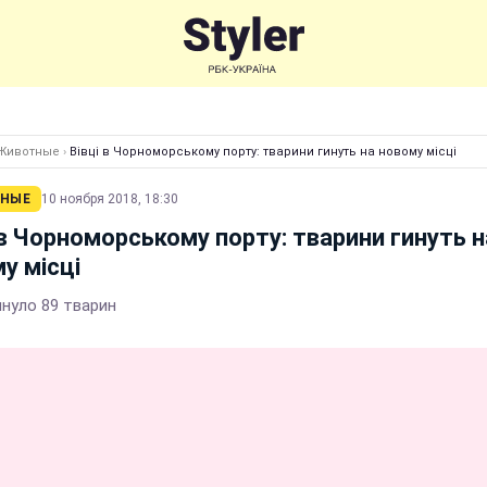
Животные
›
Вівці в Чорноморському порту: тварини гинуть на новому місці
НЫЕ
10 ноября 2018, 18:30
 в Чорноморському порту: тварини гинуть н
у місці
инуло 89 тварин