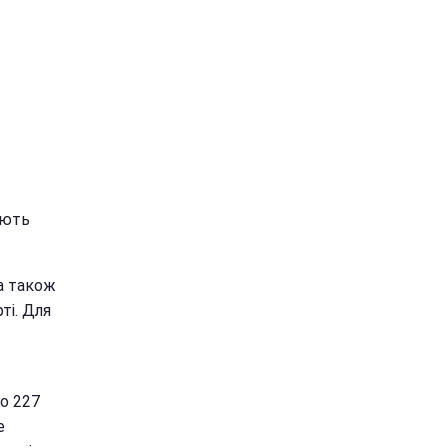
ають
а також
ті. Для
о 227
е