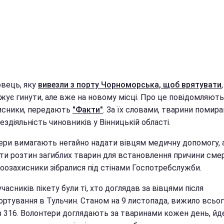
овець, яку
вивезли з порту Чорноморська, щоб врятувати
,
жує гинути, але вже на новому місці. Про це повідомляють
исники, передають
"Факти"
. За їх словами, тварини помир
ездіяльність чиновників у Вінницькій області.
ери вимагають негайно надати вівцям медичну допомогу, 
ти розтин загиблих тварин для встановлення причини смер
зоозахисники зібралися під стінами Госпотребслужби.
часників пікету були ті, хто доглядав за вівцями після
ортування в Тульчин. Станом на 9 листопада, вижило всьог
з 316. Волонтери доглядають за тваринами кожен день, йд