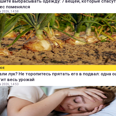
шите выбрасывать одежду: 7 вещей, которые спасут
вес поменялся
а 2026, 14:58
НОЕ
ли лук? Не торопитесь прятать его в подвал: одна 
тит весь урожай
а 2026, 14:53