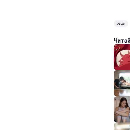
овцы
Чита