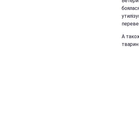
Ветери
боялас
утилізу
перевез
А також
тварин