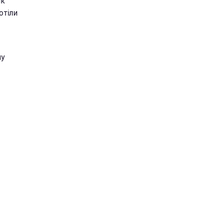
як
отіли
ну