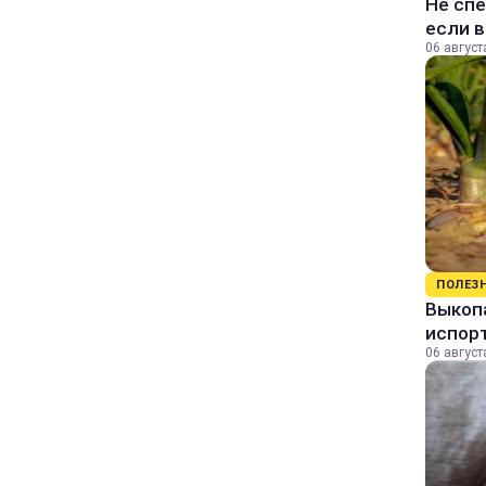
Не спе
если 
06 август
ПОЛЕЗ
Выкопа
испор
06 август