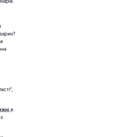
нарів.
и
тварин?
ти
нні
асті",
ижні
в
 з