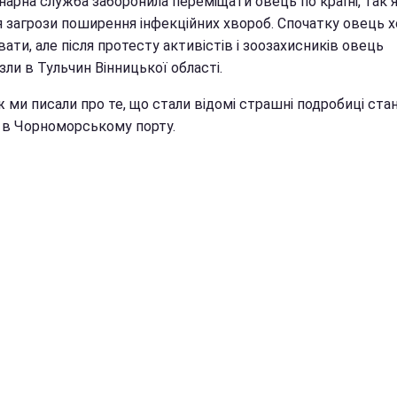
нарна служба заборонила переміщати овець по країні, так 
я загрози поширення інфекційних хвороб. Спочатку овець х
вати, але після протесту активістів і зоозахисників овець
ли в Тульчин Вінницької області.
 ми писали про те, що стали відомі страшні подробиці ста
 в Чорноморському порту.