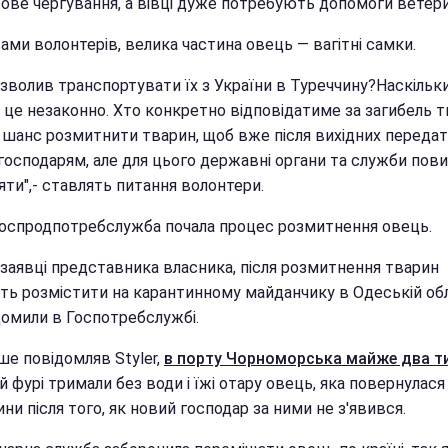
бове чергування, а вівці дуже потребують допомоги ветери
ами волонтерів, велика частина овець — вагітні самки.
озволив транспортувати їх з України в Туреччину?Наскільк
, це незаконно. Хто конкретно відповідатиме за загибель 
є шанс розмитнити тварин, щоб вже після вихідних переда
господарям, але для цього державні органи та служби пови
ти",- ставлять питання волонтери.
Госпродпотребслужба почала процес розмитнення овець.
 заявці представника власника, після розмитнення тварин
ть розмістити на карантинному майданчику в Одеській обл
домили в Госпотребслужбі.
ше повідомляв Styler,
в порту Чорноморська майже два т
й фурі тримали без води і їжі отару овець, яка повернулася
ни після того, як новий господар за ними не з'явився.