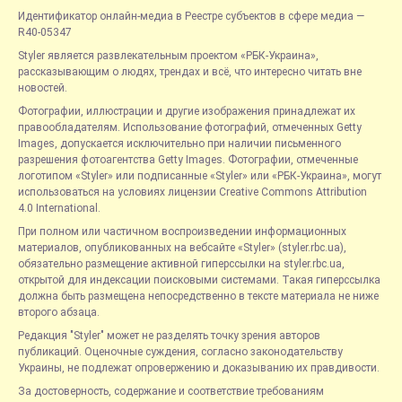
Идентификатор онлайн-медиа в Реестре субъектов в сфере медиа —
R40-05347
Styler является развлекательным проектом «РБК-Украина»,
рассказывающим о людях, трендах и всё, что интересно читать вне
новостей.
Фотографии, иллюстрации и другие изображения принадлежат их
правообладателям. Использование фотографий, отмеченных Getty
Images, допускается исключительно при наличии письменного
разрешения фотоагентства Getty Images. Фотографии, отмеченные
логотипом «Styler» или подписанные «Styler» или «РБК-Украина», могут
использоваться на условиях лицензии Creative Commons Attribution
4.0 International.
При полном или частичном воспроизведении информационных
материалов, опубликованных на вебсайте «Styler» (styler.rbc.ua),
обязательно размещение активной гиперссылки на styler.rbc.ua,
открытой для индексации поисковыми системами. Такая гиперссылка
должна быть размещена непосредственно в тексте материала не ниже
второго абзаца.
Редакция "Styler" может не разделять точку зрения авторов
публикаций. Оценочные суждения, согласно законодательству
Украины, не подлежат опровержению и доказыванию их правдивости.
За достоверность, содержание и соответствие требованиям