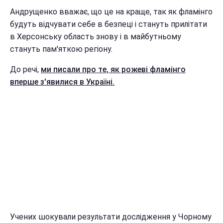
Андрущенко вважає, що це на краще, так як фламінго
будуть відчувати себе в безпеці і стануть прилітати
в Херсонську область знову і в майбутньому
стануть пам'яткою регіону.
До речі,
ми писали про те, як рожеві фламінго
вперше з'явилися в Україні.
Учених шокували результати дослідження у Чорному