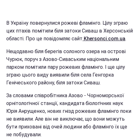
В Україну повернулися рожеві фламінго. Цілу зграю
цих птахів помітили біля затоки Сиваш в Херсонській
області. Про це повідомляє сайт
Khersonci.com.ua
.
Нещодавно біля берегів солоного озера на острові
Чурюк, поруч з Азово-Сиваським національним
парком помітили пару рожевих фламінго. І ще цілу
зграю цього виду виявили біля села Генгорка
Генічеського району, біля затоки Сиваш.
За словами співробітника Азово - Чорноморської
орнітологічної станції, кандидата біологічних наук
Юрія Анрущенко, нових гнізд рожевих фламінго поки
не виявили. Але він не виключає, що вони можуть
бути приховані від очей людини або фламінго їх ще
не побудували.