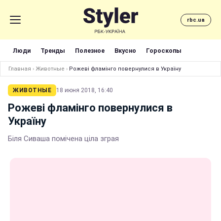
rbc.ua
Люди
Тренды
Полезное
Вкусно
Гороскопы
Главная
›
Животные
›
Рожеві фламінго повернулися в Україну
ЖИВОТНЫЕ
18 июня 2018, 16:40
Рожеві фламінго повернулися в
Україну
Біля Сиваша помічена ціла зграя