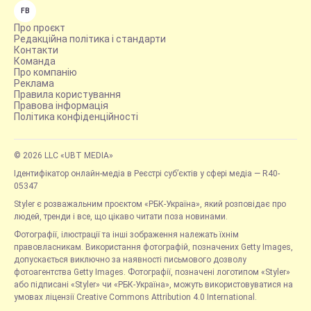
FB
Про проєкт
Редакційна політика і стандарти
Контакти
Команда
Про компанію
Реклама
Правила користування
Правова інформація
Політика конфіденційності
© 2026 LLC «UBT MEDIA»
Ідентифікатор онлайн-медіа в Реєстрі суб’єктів у сфері медіа — R40-
05347
Styler є розважальним проєктом «РБК-Україна», який розповідає про
людей, тренди і все, що цікаво читати поза новинами.
Фотографії, ілюстрації та інші зображення належать їхнім
правовласникам. Використання фотографій, позначених Getty Images,
допускається виключно за наявності письмового дозволу
фотоагентства Getty Images. Фотографії, позначені логотипом «Styler»
або підписані «Styler» чи «РБК-Україна», можуть використовуватися на
умовах ліцензії Creative Commons Attribution 4.0 International.