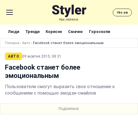
rbc.ua
Люди
Тренди
Корисне
Смачно
Гороскопи
Головна
›
Авто
›
Facebook станет более эмоциональным
АВТО
09 жовтня 2015, 08:31
Facebook станет более
эмоциональным
Пользователи смогут выразить свое отношение к
сообщениям с помощью эмодзи-смайлов
Поділитися: