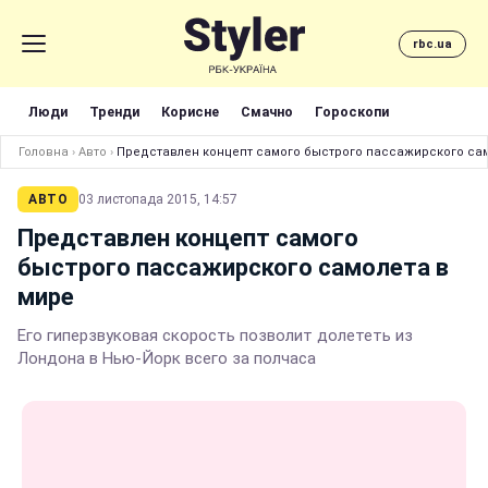
rbc.ua
Люди
Тренди
Корисне
Смачно
Гороскопи
Головна
›
Авто
›
Представлен концепт самого быстрого пассажирского сам
АВТО
03 листопада 2015, 14:57
Представлен концепт самого
быстрого пассажирского самолета в
мире
Его гиперзвуковая скорость позволит долететь из
Лондона в Нью-Йорк всего за полчаса