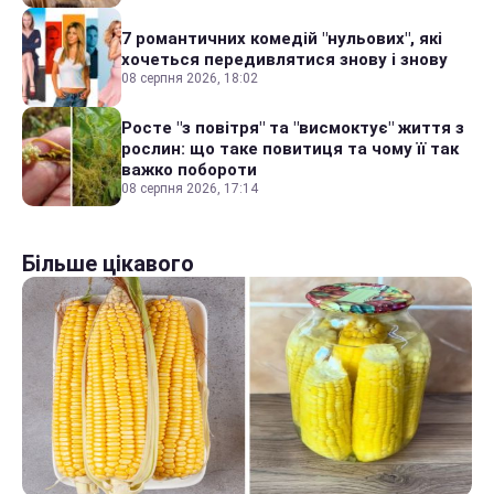
7 романтичних комедій "нульових", які
хочеться передивлятися знову і знову
08 серпня 2026, 18:02
Росте "з повітря" та "висмоктує" життя з
рослин: що таке повитиця та чому її так
важко побороти
08 серпня 2026, 17:14
Більше цікавого