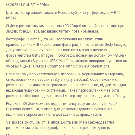
© 2026 LLC «UBT MEDIA»
Ідентифікатор онлайн-медіа в Реєстрі суб’єктів у сфері медіа — R40-
05347
Styler є розважальним проєктом «РБК-Україна», який розповідає про
людей, тренди і все, що цікаво читати поза новинами.
Фотографії, ілюстрації та інші зображення належать їхнім
правовласникам. Використання фотографій, позначених Getty Images,
допускається виключно за наявності письмового дозволу
фотоагентства Getty Images. Фотографії, позначені логотипом «Styler»
або підписані «Styler» чи «РБК-Україна», можуть використовуватися на
умовах ліцензії Creative Commons Attribution 4.0 International.
При повному або частковому відтворенні інформаційних матеріалів,
опублікованих на вебсайті «Styler» (styler.rbc.ua), обов'язковим є
розміщення активного гіперпосилання на styler.rbc.ua, відкритого для
індексації пошуковими системами. Таке гіперпосилання має бути
розміщене безпосередньо в тексті матеріалу не нижче другого абзацу.
Редакція «Styler» може не поділяти точку зору авторів публікацій.
Оціночні судження, відповідно до законодавства України, не
підлягають спростуванню та доведенню їх правдивості.
За достовірність, зміст і відповідність вимогам законодавства
рекламних матеріалів відповідальність несе рекламодавець.