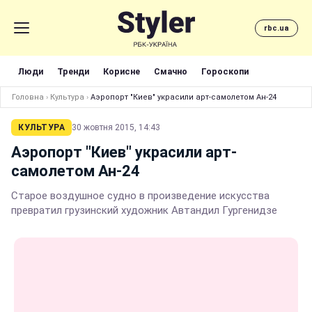
rbc.ua
Люди
Тренди
Корисне
Смачно
Гороскопи
Головна
›
Культура
›
Аэропорт "Киев" украсили арт-самолетом Ан-24
КУЛЬТУРА
30 жовтня 2015, 14:43
Аэропорт "Киев" украсили арт-
самолетом Ан-24
Старое воздушное судно в произведение искусства
превратил грузинский художник Автандил Гургенидзе