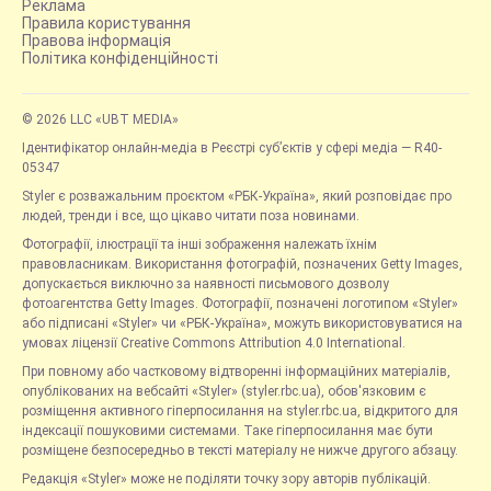
Реклама
Правила користування
Правова інформація
Політика конфіденційності
© 2026 LLC «UBT MEDIA»
Ідентифікатор онлайн-медіа в Реєстрі суб’єктів у сфері медіа — R40-
05347
Styler є розважальним проєктом «РБК-Україна», який розповідає про
людей, тренди і все, що цікаво читати поза новинами.
Фотографії, ілюстрації та інші зображення належать їхнім
правовласникам. Використання фотографій, позначених Getty Images,
допускається виключно за наявності письмового дозволу
фотоагентства Getty Images. Фотографії, позначені логотипом «Styler»
або підписані «Styler» чи «РБК-Україна», можуть використовуватися на
умовах ліцензії Creative Commons Attribution 4.0 International.
При повному або частковому відтворенні інформаційних матеріалів,
опублікованих на вебсайті «Styler» (styler.rbc.ua), обов'язковим є
розміщення активного гіперпосилання на styler.rbc.ua, відкритого для
індексації пошуковими системами. Таке гіперпосилання має бути
розміщене безпосередньо в тексті матеріалу не нижче другого абзацу.
Редакція «Styler» може не поділяти точку зору авторів публікацій.