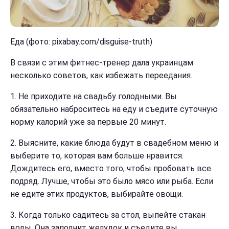
Еда (фото: pixabay.com/disguise-truth)
В связи с этим фитнес-тренер дала украинцам
несколько советов, как избежать переедания.
1. Не приходите на свадьбу голодными. Вы
обязательно наброситесь на еду и съедите суточную
норму калорий уже за первые 20 минут.
2. Выясните, какие блюда будут в свадебном меню и
выберите то, которая вам больше нравится.
Дождитесь его, вместо того, чтобы пробовать все
подряд. Лучше, чтобы это было мясо или рыба. Если
не едите этих продуктов, выбирайте овощи.
3. Когда только садитесь за стол, выпейте стакан
воды. Она заполнит желудок и съедите вы