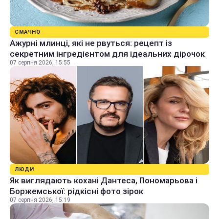
СМАЧНО
Ажурні млинці, які не рвуться: рецепт із
секретним інгредієнтом для ідеальних дірочок
07 серпня 2026, 15:55
ЛЮДИ
Як виглядають кохані Дантеса, Пономарьова і
Боржемської: рідкісні фото зірок
07 серпня 2026, 15:19