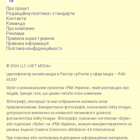
FB
Про проєкт
Редакційна політика і стандарти
Контакти
Команда
Про компанію
Реклама
Правила користування
Правова інформація
Політика конфіденційності
© 2026 LLC «UBT MEDIA»
Ідентифікатор онлайн-медіа в Реєстрі суб’єктів у сфері медіа — R40-
05347
Styler є розважальним проєктом «РБК-Україна», який розповідає про
людей, тренди і все, що цікаво читати поза новинами.
Фотографії, ілюстрації та інші зображення належать їхнім
правовласникам. Використання фотографій, позначених Getty Images,
допускається виключно за наявності письмового дозволу
фотоагентства Getty Images. Фотографії, позначені логотипом «Styler»
або підписані «Styler» чи «РБК-Україна», можуть використовуватися на
умовах ліцензії Creative Commons Attribution 4.0 International.
При повному або частковому відтворенні інформаційних матеріалів,