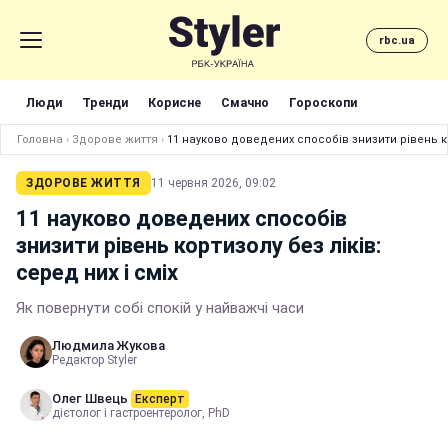
rbc.ua
Люди
Тренди
Корисне
Смачно
Гороскопи
Головна
›
Здорове життя
›
11 науково доведених способів знизити рівень кор
ЗДОРОВЕ ЖИТТЯ
11 червня 2026, 09:02
11 науково доведених способів
знизити рівень кортизолу без ліків:
серед них і сміх
Як повернути собі спокій у найважчі часи
Людмила Жукова
Редактор Styler
Олег Швець
Експерт
дієтолог і гастроентеролог, PhD