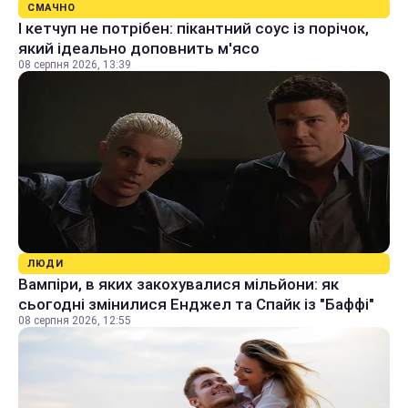
СМАЧНО
І кетчуп не потрібен: пікантний соус із порічок,
який ідеально доповнить м'ясо
08 серпня 2026, 13:39
ЛЮДИ
Вампіри, в яких закохувалися мільйони: як
сьогодні змінилися Енджел та Спайк із "Баффі"
08 серпня 2026, 12:55