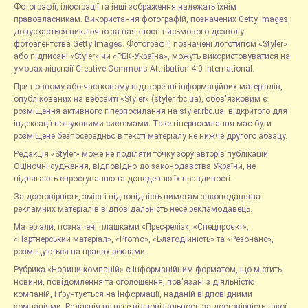
Фотографії, ілюстрації та інші зображення належать їхнім
правовласникам. Використання фотографій, позначених Getty Images,
допускається виключно за наявності письмового дозволу
фотоагентства Getty Images. Фотографії, позначені логотипом «Styler»
або підписані «Styler» чи «РБК-Україна», можуть використовуватися на
умовах ліцензії Creative Commons Attribution 4.0 International.
При повному або частковому відтворенні інформаційних матеріалів,
опублікованих на вебсайті «Styler» (styler.rbc.ua), обов'язковим є
розміщення активного гіперпосилання на styler.rbc.ua, відкритого для
індексації пошуковими системами. Таке гіперпосилання має бути
розміщене безпосередньо в тексті матеріалу не нижче другого абзацу.
Редакція «Styler» може не поділяти точку зору авторів публікацій.
Оціночні судження, відповідно до законодавства України, не
підлягають спростуванню та доведенню їх правдивості.
За достовірність, зміст і відповідність вимогам законодавства
рекламних матеріалів відповідальність несе рекламодавець.
Матеріали, позначені плашками «Прес-реліз», «Спецпроєкт»,
«Партнерський матеріал», «Promo», «Благодійність» та «Резонанс»,
розміщуються на правах реклами.
Рубрика «Новини компаній» є інформаційним форматом, що містить
новини, повідомлення та оголошення, пов'язані з діяльністю
компаній, і ґрунтується на інформації, наданій відповідними
компаніями. Редакція не несе відповідальності за достовірність такої