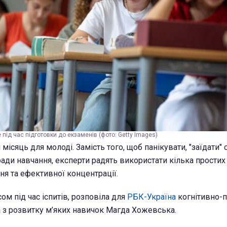
 під час підготовки до екзаменів (фото: Getty Images)
ісяць для молоді. Замість того, щоб панікувати, "заїдати" 
ади навчання, експерти радять використати кілька простих 
я та ефективної концентрації.
сом під час іспитів, розповіла для
РБК-Україна
когнітивно-
а з розвитку м’яких навичок Магда Хожевська.