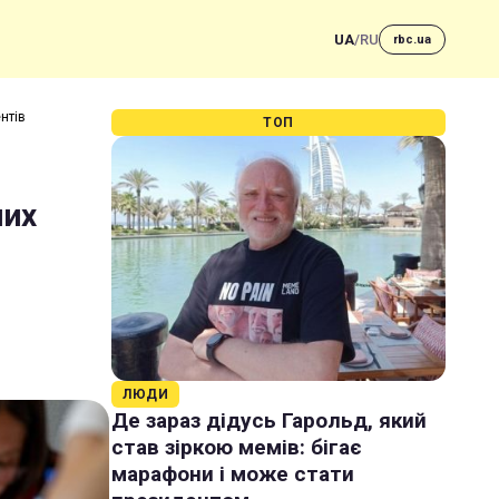
UA
/
RU
rbc.ua
нтів
ТОП
них
ЛЮДИ
Де зараз дідусь Гарольд, який
став зіркою мемів: бігає
марафони і може стати