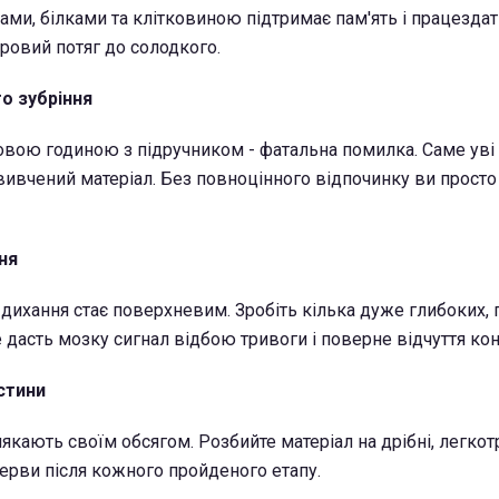
ми, білками та клітковиною підтримає пам'ять і працездатн
ровий потяг до солодкого.
го зубріння
овою годиною з підручником - фатальна помилка. Саме уві 
 вивчений матеріал. Без повноцінного відпочинку ви просто
ня
 дихання стає поверхневим. Зробіть кілька дуже глибоких,
е дасть мозку сигнал відбою тривоги і поверне відчуття ко
астини
якають своїм обсягом. Розбийте матеріал на дрібні, легкот
рерви після кожного пройденого етапу.