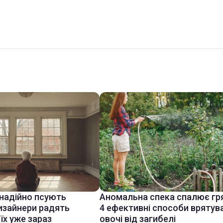
знадійно псують
Аномальна спека спалює гр
дизайнери радять
4 ефективні способи врятув
їх уже зараз
овочі від загибелі