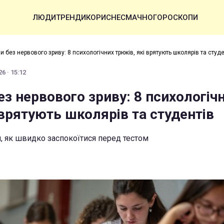
ЛЮДИ
ТРЕНДИ
КОРИСНЕ
СМАЧНО
ГОРОСКОПИ
 без нервового зриву: 8 психологічних трюків, які врятують школярів та студе
6 · 15:12
з нервового зриву: 8 психологіч
 врятують школярів та студентів
, як швидко заспокоїтися перед тестом