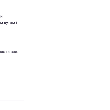
чи
м кутом і
лях та вже