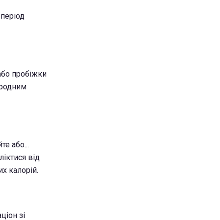
 період
або пробіжки
иродним
е або...
іктися від
х калорій.
ціон зі