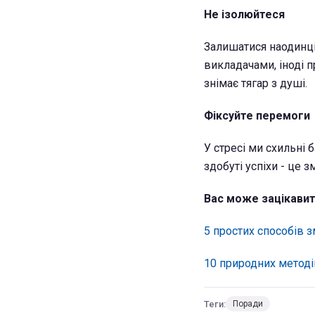
Не ізолюйтеся
Залишатися наодинці 
викладачами, іноді 
знімає тягар з душі.
Фіксуйте перемоги
У стресі ми схильні
здобуті успіхи - це з
Вас може зацікавит
5 простих способів 
10 природних методі
Теги:
Поради