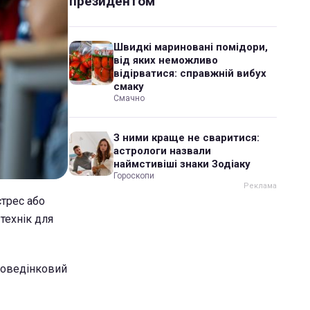
президентом
Швидкі мариновані помідори,
від яких неможливо
відірватися: справжній вибух
смаку
Смачно
З ними краще не сваритися:
астрологи назвали
наймстивіші знаки Зодіаку
Гороскопи
стрес або
технік для
поведінковий