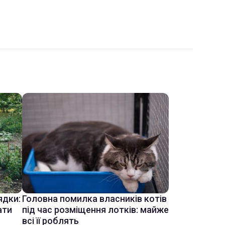
ядки:
Головна помилка власників котів
ати
під час розміщення лотків: майже
всі її роблять