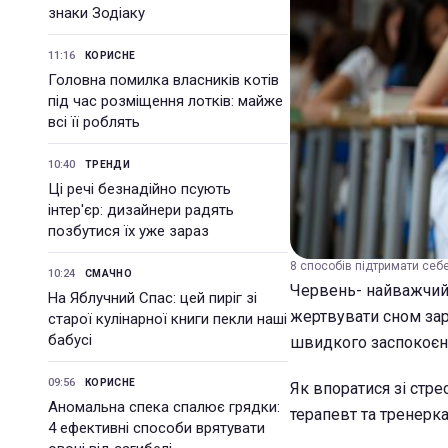
знаки Зодіаку
11:16
КОРИСНЕ
Головна помилка власників котів
під час розміщення лотків: майже
всі її роблять
10:40
ТРЕНДИ
Ці речі безнадійно псують
інтер'єр: дизайнери радять
позбутися їх уже зараз
8 способів підтримати себе
10:24
СМАЧНО
Червень- найважчий м
На Яблучний Спас: цей пиріг зі
жертвувати сном зар
старої кулінарної книги пекли наші
бабусі
швидкого заспокоєнн
09:56
КОРИСНЕ
Як впоратися зі стре
Аномальна спека спалює грядки:
терапевт та тренерк
4 ефективні способи врятувати