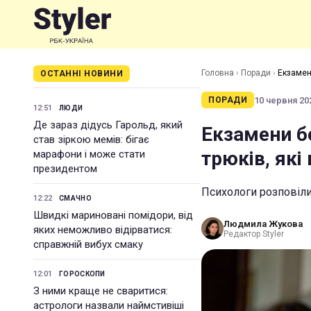
Головна
›
Поради
›
Екзамени
ОСТАННІ НОВИНИ
10 червня 202
ПОРАДИ
12:51
ЛЮДИ
Де зараз дідусь Гарольд, який
Екзамени бе
став зіркою мемів: бігає
трюків, які
марафони і може стати
президентом
Психологи розповіли
12:22
СМАЧНО
Швидкі мариновані помідори, від
Людмила Жукова
яких неможливо відірватися:
Редактор Styler
справжній вибух смаку
12:01
ГОРОСКОПИ
З ними краще не сваритися:
астрологи назвали наймстивіші