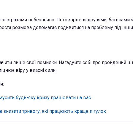
зі страхами небезпечно. Поговоріть із друзями, батьками 
проста розмова допомагає подивитися на проблему під інши
 бачити лише свої помилки. Нагадуйте собі про пройдений ш
міцнює віру у власні сили.
и:
змусити будь-яку кризу працювати на вас
в знизити тривогу, які працюють краще пігулок