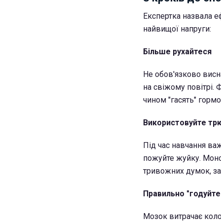
Експертка назвала е
найвищої напруги:
Більше рухайтеся
Не обов'язково висн
на свіжому повітрі. 
чином "гасять" гормо
Використовуйте тр
Під час навчання важ
пожуйте жуйку. Моно
тривожних думок, за
Правильно "годуйте
Мозок витрачає колос