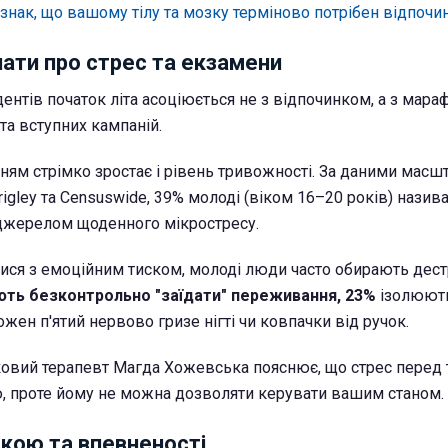
ознак, що вашому тілу та мозку терміново потрібен відпочи
ати про стрес та екзамени
дентів початок літа асоціюється не з відпочинком, а з мар
 та вступних кампаній.
ням стрімко зростає і рівень тривожності. За даними масш
igley та Censuswide, 39% молоді (віком 16–20 років) назив
джерелом щоденного мікростресу.
ся з емоційним тиском, молоді люди часто обирають дест
ють безконтрольно "заїдати" переживання, 23%
ізолюють
кожен п'ятий нервово гризе нігті чи ковпачки від ручок.
овий терапевт Магда Хожевська пояснює, що стрес перед 
, проте йому не можна дозволяти керувати вашим станом.
окою та впевненості