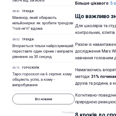
овочі від загибелі
Більше цікавого
:
5 
08:43
ТРЕНДИ
Що важливо зн
Манікюр, який обирають
мільйонерки: як зробити трендові
Для школярів та сту
"голі нігті" вдома
контрольних, іспитів
08:02
ТРЕНДИ
Разом із навантажен
Впорається тільки найрозумніший:
дослідження Mars Wr
переставте один сірник і виправте
рівняння за 30 секунд
навчання головним 
06:15
ГОРОСКОПИ
Намагаючись впорати
Таро-гороскоп на 6 серпня: кому
методи:
31% почина
обіцяють успіх, а кому -
друзів та родини, а 
випробування
Когнітивно-поведінк
Всі новини
природною реакцією
8 кроків до сп