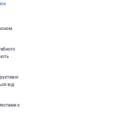
нок
афоном
табного
ають
руктивні
ся від
тестами є