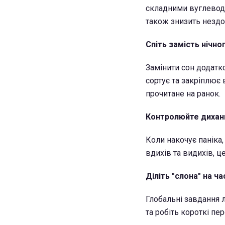
складними вуглевода
також знизить нездо
Спіть замість нічно
Замінити сон додатк
сортує та закріплює
прочитане на ранок.
Контролюйте дихан
Коли накочує паніка,
вдихів та видихів, ц
Діліть "слона" на ч
Глобальні завдання л
та робіть короткі пе