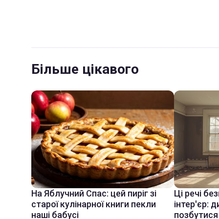
Більше цікавого
На Яблучний Спас: цей пиріг зі
Ці речі бе
старої кулінарної книги пекли
інтер'єр: 
наші бабусі
позбутися 