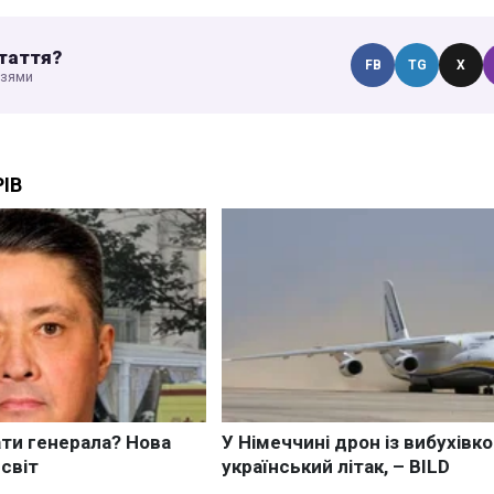
таття?
FB
TG
X
узями