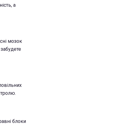
ість, а
сні мозок
 забудете
 повільних
нтролю.
равні блоки