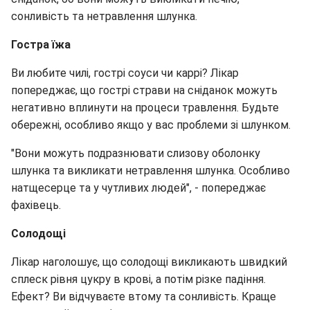
сонливість та нетравлення шлунка.
Гостра їжа
Ви любите чилі, гострі соуси чи каррі? Лікар
попереджає, що гострі страви на сніданок можуть
негативно вплинути на процеси травлення. Будьте
обережні, особливо якщо у вас проблеми зі шлунком.
"Вони можуть подразнювати слизову оболонку
шлунка та викликати нетравлення шлунка. Особливо
натщесерце та у чутливих людей", - попереджає
фахівець.
Солодощі
Лікар наголошує, що солодощі викликають швидкий
сплеск рівня цукру в крові, а потім різке падіння.
Ефект? Ви відчуваєте втому та сонливість. Краще