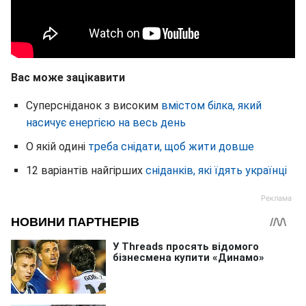
Вас може зацікавити
Суперсніданок з високим
вмістом білка, який
насичує енергією на весь день
О якій одині
треба снідати, щоб жити довше
12 варіантів найгірших
сніданків, які їдять українці