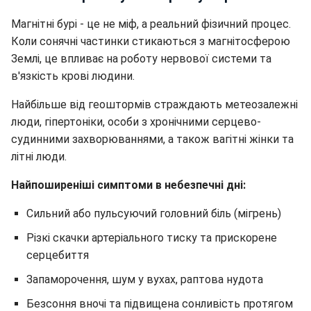
Магнітні бурі - це не міф, а реальний фізичний процес.
Коли сонячні частинки стикаються з магнітосферою
Землі, це впливає на роботу нервової системи та
в'язкість крові людини.
Найбільше від геоштормів страждають метеозалежні
люди, гіпертоніки, особи з хронічними серцево-
судинними захворюваннями, а також вагітні жінки та
літні люди.
Найпоширеніші симптоми в небезпечні дні:
Сильний або пульсуючий головний біль (мігрень)
Різкі скачки артеріального тиску та прискорене
серцебиття
Запаморочення, шум у вухах, раптова нудота
Безсоння вночі та підвищена сонливість протягом