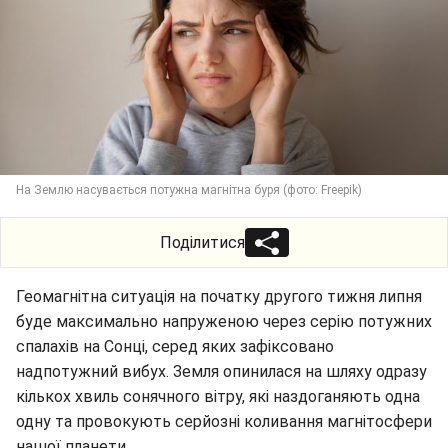
На Землю насувається потужна магнітна буря (фото: Freepik)
Поділитися
Геомагнітна ситуація на початку другого тижня липня
буде максимально напруженою через серію потужних
спалахів на Сонці, серед яких зафіксовано
надпотужний вибух. Земля опинилася на шляху одразу
кількох хвиль сонячного вітру, які наздоганяють одна
одну та провокують серйозні коливання магнітосфери
нашої планети.