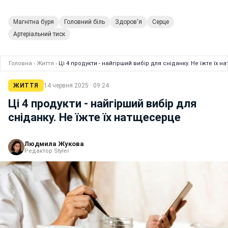
Магнітна буря
Головний біль
Здоров'я
Серце
Артеріальний тиск
Головна
›
Життя
›
Ці 4 продукти - найгірший вибір для сніданку. Не їжте їх 
ЖИТТЯ
14 червня 2025 · 09:24
Ці 4 продукти - найгірший вибір для
сніданку. Не їжте їх натщесерце
Людмила Жукова
Редактор Styler