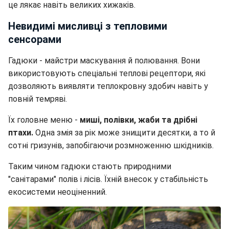
це лякає навіть великих хижаків.
Невидимі мисливці з тепловими
сенсорами
Гадюки - майстри маскування й полювання. Вони
використовують спеціальні теплові рецептори, які
дозволяють виявляти теплокровну здобич навіть у
повній темряві.
Їх головне меню -
миші, полівки, жаби та дрібні
птахи.
Одна змія за рік може знищити десятки, а то й
сотні гризунів, запобігаючи розмноженню шкідників.
Таким чином гадюки стають природними
"санітарами" полів і лісів. Їхній внесок у стабільність
екосистеми неоціненний.