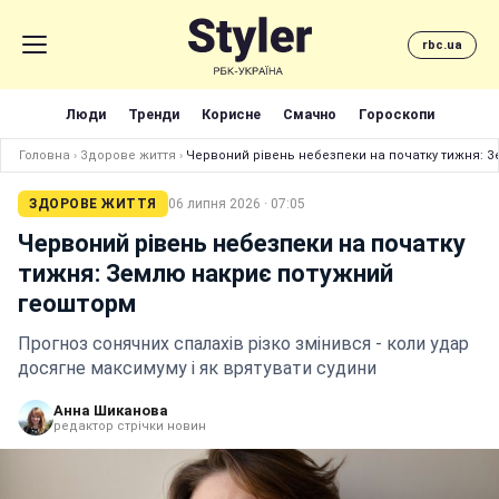
rbc.ua
Люди
Тренди
Корисне
Смачно
Гороскопи
Головна
›
Здорове життя
›
Червоний рівень небезпеки на початку тижня: 
ЗДОРОВЕ ЖИТТЯ
06 липня 2026 · 07:05
Червоний рівень небезпеки на початку
тижня: Землю накриє потужний
геошторм
Прогноз сонячних спалахів різко змінився - коли удар
досягне максимуму і як врятувати судини
Анна Шиканова
редактор стрічки новин