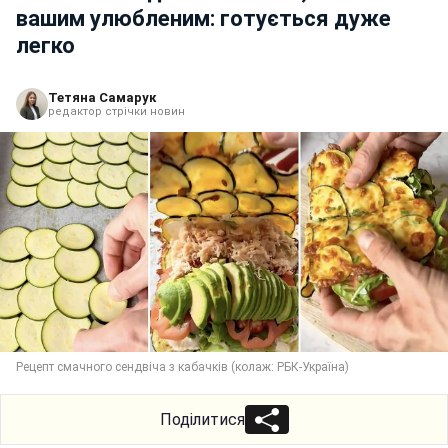
вашим улюбленим: готується дуже
легко
Тетяна Самарук
редактор стрічки новин
Рецепт смачного сендвіча з кабачків (колаж: РБК-Україна)
Поділитися