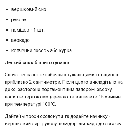
вершковий сир
рукола
помідор - 1 шт.
авокадо
копчений лосось або курка
Легкий спосіб приготування
Спочатку наріжте кабачки кружальцями товщиною
приблизно 2 сантиметри. Після цього викладіть їх на
деко, застелене пергаментним папером, зверху
посипте тертою моцарелою та випікайте 15 хвилин
при температурі 180°C.
Дайте їм трохи охолонути та додайте начинку -
вершковий сир, руколу, помідор, авокадо до лосось.