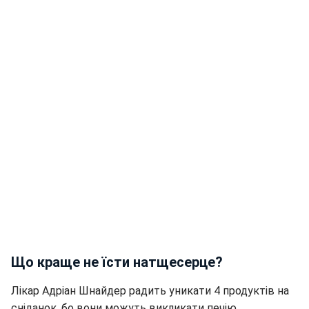
Що краще не їсти натщесерце?
Лікар Адріан Шнайдер радить уникати 4 продуктів на
сніданок, бо вони можуть викликати печію,