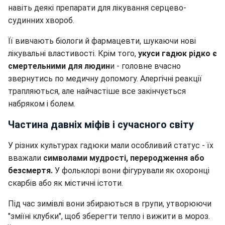
навіть деякі препарати для лікування серцево-
судинних хвороб.
Її вивчають біологи й фармацевти, шукаючи нові
лікувальні властивості. Крім того,
укуси гадюк рідко є
смертельними для людин
и - головне вчасно
звернутись по медичну допомогу. Алергічні реакції
трапляються, але найчастіше все закінчується
набряком і болем.
Частина давніх міфів і сучасного світу
У різних культурах гадюки мали особливий статус - їх
вважали
символами мудрості, переродження або
безсмертя.
У фольклорі вони фігурували як охоронці
скарбів або як містичні істоти.
Під час зимівлі вони збираються в групи, утворюючи
"зміїні клубки", щоб зберегти тепло і вижити в мороз.