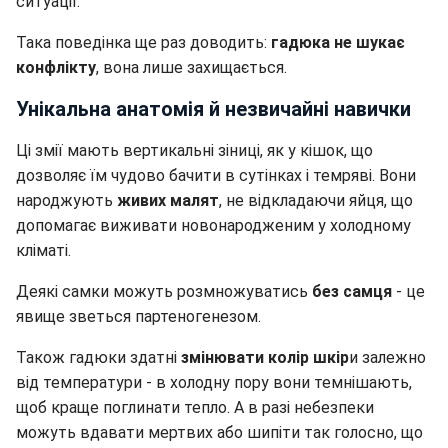
ситуації.
Така поведінка ще раз доводить:
гадюка не шукає
конфлікту
, вона лише захищається.
Унікальна анатомія й незвичайні навички
Ці змії мають вертикальні зіниці, як у кішок, що
дозволяє їм чудово бачити в сутінках і темряві. Вони
народжують
живих малят
, не відкладаючи яйця, що
допомагає виживати новонародженим у холодному
кліматі.
Деякі самки можуть розмножуватись
без самця
- це
явище зветься партеногенезом.
Також гадюки здатні
змінювати колір шкір
и залежно
від температури - в холодну пору вони темнішають,
щоб краще поглинати тепло. А в разі небезпеки
можуть вдавати мертвих або шипіти так голосно, що