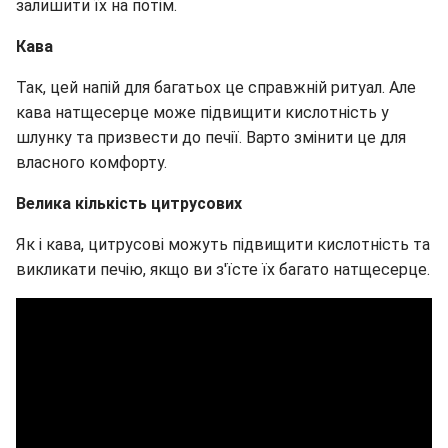
залишити їх на потім.
Кава
Так, цей напій для багатьох це справжній ритуал. Але
кава натщесерце може підвищити кислотність у
шлунку та призвести до печії. Варто змінити це для
власного комфорту.
Велика кількість цитрусових
Як і кава, цитрусові можуть підвищити кислотність та
викликати печію, якщо ви з'їсте їх багато натщесерце.