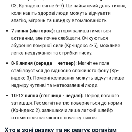
G3, Kp-індекс сягне 6-7). Це найважчий день тижня,
коли навіть здорові люди можуть відчувати
апатію, мігрень та швидку втомлюваність.
7 липня (вівторок):
шторм залишатиметься
активним, але почне слабшати. Очікуються
збурення помірної сили (Kp-індекс 4-5), можливе
легке нездужання та стрибки тиску.
8-9 липня (середа – четвер):
Магнітне поле
стабілізується до відносно спокійного фону (Kp-
індекс 3). Помірні коливання можуть відчути лише
надміру чутливі та метеозалежні люди.
10-12 липня (п'ятниця - неділя):
Період повного
затишшя. Геомагнітне тло повернеться до норми
(Kp-індекс 2), залишаючи лише легкий шлейф
втоми після затяжного початку тижня.
Хто в зоні ризику та як реагує організм