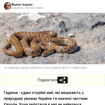
Фелікс Коркін
редактор стрічки новин
Чи справді гадюки небезпечні для людини (фото: Freepik.com)
Поділитися
Гадюки - єдині отруйні змії, які мешкають у
природних умовах України та значної частини
Європи. Хоча репутація в них не найкраща,