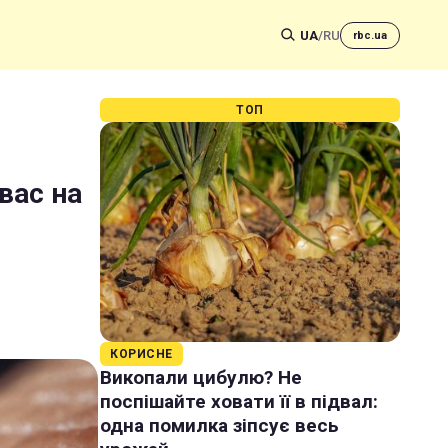
UA
/
RU
rbc.ua
ТОП
вас на
КОРИСНЕ
Викопали цибулю? Не
поспішайте ховати її в підвал:
одна помилка зіпсує весь