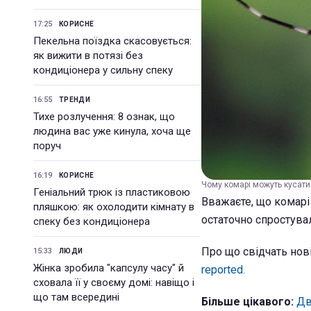
17:25
КОРИСНЕ
Пекельна поїздка скасовується:
як вижити в потязі без
кондиціонера у сильну спеку
16:55
ТРЕНДИ
Тихе розлучення: 8 ознак, що
людина вас уже кинула, хоча ще
поруч
16:19
КОРИСНЕ
Чому комарі можуть кусати 
Геніальний трюк із пластиковою
Вважаєте, що комарі
пляшкою: як охолодити кімнату в
остаточно спростувал
спеку без кондиціонера
Про що свідчать нов
15:33
ЛЮДИ
Жінка зробила "капсулу часу" й
reported.
сховала її у своєму домі: навіщо і
що там всередині
Більше цікавого:
Дв