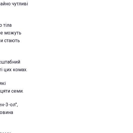
айно чутливі
 тіла
не можуть
ми стають
асштабний
і цих комах.
які
цяти семи.
н-3-ол",
човина