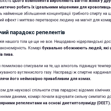
лькість
цього компонента виробляють вагітні жінки у др
матично робить їх ідеальними мішенями для кровопивць
ть найменше збільшення концентрації грибного спирту на ш
й ефект і миттєво перетворює людину на магніт для комар
чий парадокс репелентів
імія нашого тіла це ще не все. Нещодавно нідерландські до
акономірність. Комарі
буквально обожнюють людей, які
в пива.
помилково списували на те, що алкоголь підвищує темпера
хуваного вуглекислого газу. Насправді ж спиртне кардина
лячи його неймовірно привабливим для комах.
м для наукової спільноти став парадокс відомих хімічних
танніми даними, комарі почали відчувати сильну симпатію 
ярними репелентами на основі диетилтолуаміду (DEET).