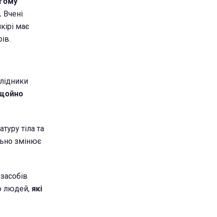
угому
.
Вчені
кірі має
ів.
слідники
 щойно
туру тіла та
льно змінює
 засобів
до людей,
які