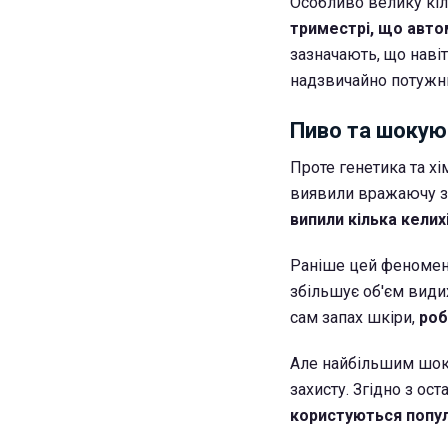
Особливо велику кі
триместрі, що авто
зазначають, що наві
надзвичайно потужни
Пиво та шокую
Проте генетика та х
виявили вражаючу з
випили кілька келихі
Раніше цей феномен 
збільшує об'єм види
сам запах шкіри,
роб
Але найбільшим шоко
захисту. Згідно з ос
користуються попул