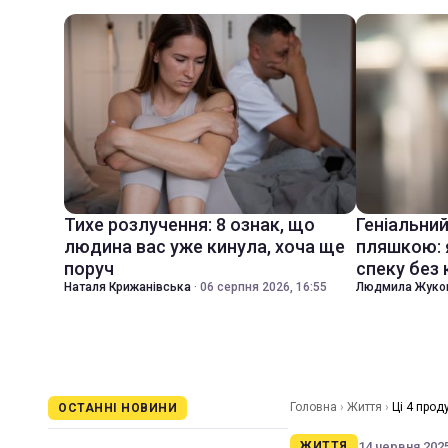
Тихе розлучення: 8 ознак, що
Геніальни
людина вас уже кинула, хоча ще
пляшкою: 
поруч
спеку без
Наталя Крижанівська
·
06 серпня 2026, 16:55
Людмила Жуко
Головна
›
Життя
›
Ці 4 прод
ОСТАННІ НОВИНИ
14 червня 2025
ЖИТТЯ