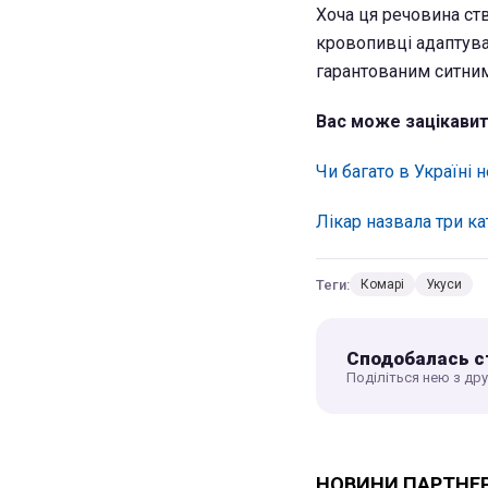
Хоча ця речовина ст
кровопивці адаптува
гарантованим ситним
Вас може зацікавит
Чи багато в Україні
Лікар назвала три ка
Теги:
Комарі
Укуси
Сподобалась с
Поділіться нею з др