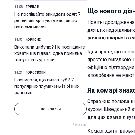
14:58
ТРЕНДИ
Що нового дізн
Не поспішайте викидати одяг: 7
речей, які врятують вас, якщо
Новітні дослідженн
вага змінилася
для цих надоїдливих 
розпаді шкірного са
14:53
КОРИСНЕ
Викопали цибулю? Не поспішайте
Ідея про те, що пев
ховати її в підвал: одна помилка
простою вигадкою. П
зіпсує весь урожай
офіційно підтвердили
14:21
ГОРОСКОПИ
вподобання не мають
Наснилося, що випав зуб? 7
популярних тлумачень із різних
Як комарі зна
сонників
Справжнє полювання 
вухом. Шведський в
Всі новини
для цих комах є вуг
Комарі здатні вловит