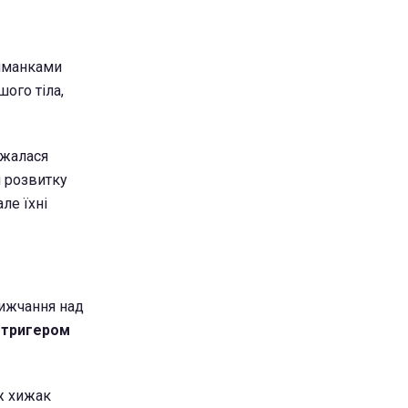
риманками
шого тіла,
ажалася
я розвитку
ле їхні
зижчання над
м
тригером
 ж хижак