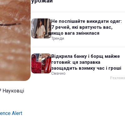
урожай
Не поспішайте викидати одяг:
7 речей, які врятують вас,
якщо вага змінилася
Тренди
Відкрила банку і борщ майже
готовий: ця заправка
заощадить взимку час і гроші
Смачно
? Науковці
ence Alert