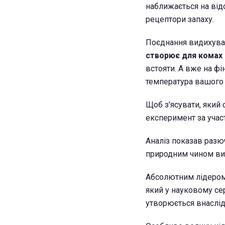
наближається на відс
рецептори запаху.
Поєднання видихуван
створює для комах
встояти. А вже на ф
температура вашого т
Щоб з'ясувати, який
експеримент за учас
Аналіз показав разюч
природним чином ви
Абсолютним лідером 
який у науковому се
утворюється внаслід