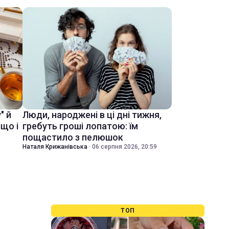
" й
Люди, народжені в ці дні тижня,
іщо і
гребуть гроші лопатою: їм
пощастило з пелюшок
Наталя Крижанівська
·
06 серпня 2026, 20:59
ТОП