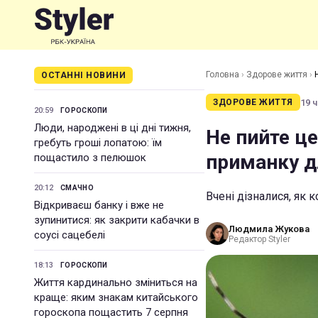
Головна
›
Здорове життя
›
ОСТАННІ НОВИНИ
19 ч
ЗДОРОВЕ ЖИТТЯ
20:59
ГОРОСКОПИ
Люди, народжені в ці дні тижня,
Не пийте це
гребуть гроші лопатою: їм
приманку д
пощастило з пелюшок
20:12
СМАЧНО
Вчені дізналися, як
Відкриваєш банку і вже не
зупинитися: як закрити кабачки в
Людмила Жукова
соусі сацебелі
Редактор Styler
18:13
ГОРОСКОПИ
Життя кардинально зміниться на
краще: яким знакам китайського
гороскопа пощастить 7 серпня