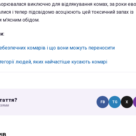
ворювалася виключно для відлякування комах, за роки ев
лися і тепер підсвідомо асоціюють цей токсичний запах із
 м'ясним обідом.
и:
 небезпечних комарів і що вони можуть переносити
тегорії людей, яких найчастіше кусають комарі
таття?
FB
TG
X
узями