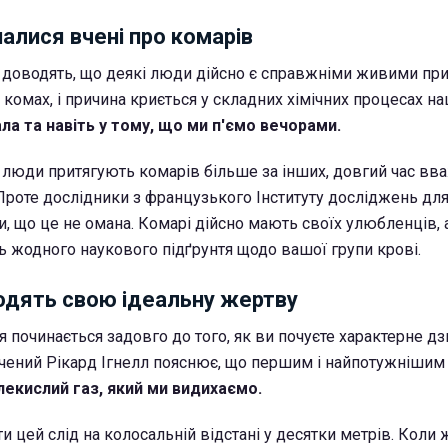
алися вчені про комарів
я доводять, що деякі люди дійсно є справжніми живими п
комах, і причина криється у складних хімічних процесах на
ла та навіть у тому, що ми п'ємо вечорами.
ні люди притягують комарів більше за інших, довгий час вв
роте дослідники з французького Інституту досліджень дл
, що це не омана. Комарі дійсно мають своїх улюбленців, а
 жодного наукового підґрунтя щодо вашої групи крові.
ходять свою ідеальну жертву
починається задовго до того, як ви почуєте характерне д
чений Рікард Ігнелл пояснює, що першим і найпотужніши
лекислий газ, який ми видихаємо.
и цей слід на колосальній відстані у десятки метрів. Коли