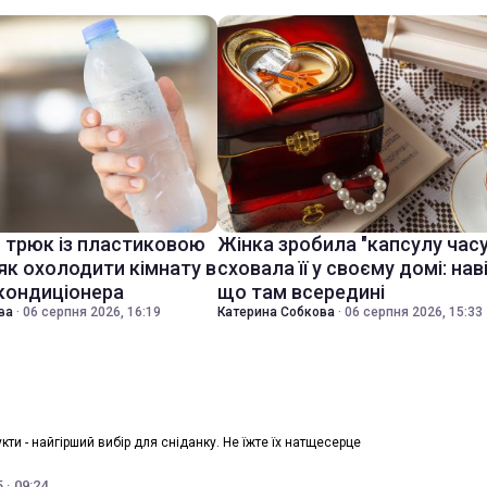
й трюк із пластиковою
Жінка зробила "капсулу часу
як охолодити кімнату в
сховала її у своєму домі: нав
 кондиціонера
що там всередині
ва
·
06 серпня 2026, 16:19
Катерина Собкова
·
06 серпня 2026, 15:33
укти - найгірший вибір для сніданку. Не їжте їх натщесерце
 · 09:24