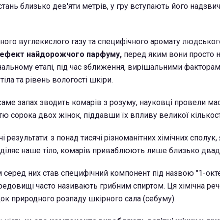
тань близько дев'яти метрів, у гру вступають його надзвич
ого вуглекислого газу та специфічного аромату людського
 ефект найдорожчого парфуму,
перед яким вони просто 
інальному етапі, під час зближення, вирішальними фактора
іла та рівень вологості шкіри.
 саме запах зводить комарів з розуму, науковці провели м
тю сорока двох жінок, піддавши їх впливу великої кількост
і результати: з понад тисячі різноманітних хімічних сполук, 
діляє наше тіло, комарів приваблюють лише близько двад
серед них став специфічний компонент під назвою "1-окте
редовищі часто називають грибним спиртом. Ця хімічна ре
ок природного розпаду шкірного сала (себуму).