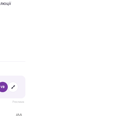
олюції
🔗
VB