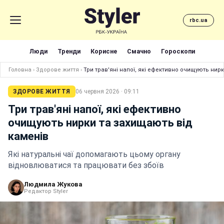
rbc.ua
Люди
Тренди
Корисне
Смачно
Гороскопи
Головна
›
Здорове життя
›
Три трав'яні напої, які ефективно очищують нир
ЗДОРОВЕ ЖИТТЯ
06 червня 2026 · 09:11
Три трав'яні напої, які ефективно
очищують нирки та захищають від
каменів
Які натуральні чаї допомагають цьому органу
відновлюватися та працювати без збоїв
Людмила Жукова
Редактор Styler