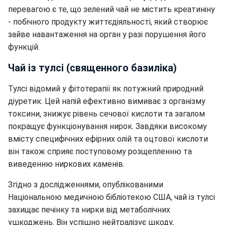
перевагою є те, що зелений чай не містить креатиніну
- побічного продукту життєдіяльності, який створює
зайве навантаження на орган у разі порушення його
функцій.
Чай із тулсі (священного базиліка)
Тулсі відомий у фітотерапії як потужний природний
діуретик. Цей напій ефективно вимиває з організму
токсини, знижує рівень сечової кислоти та загалом
покращує функціонування нирок. Завдяки високому
вмісту специфічних ефірних олій та оцтової кислоти
він також сприяє поступовому розщепленню та
виведенню ниркових каменів.
Згідно з дослідженнями, опублікованими
Національною медичною бібліотекою США, чай із тулсі
захищає печінку та нирки від метаболічних
ушкоджень. Він успішно нейтралізує шкоду,