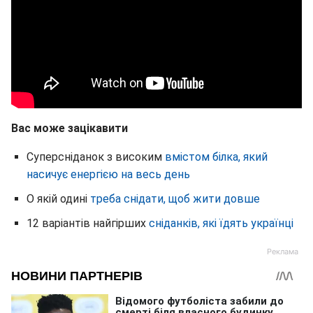
Вас може зацікавити
Суперсніданок з високим
вмістом білка, який
насичує енергією на весь день
О якій одині
треба снідати, щоб жити довше
12 варіантів найгірших
сніданків, які їдять українці