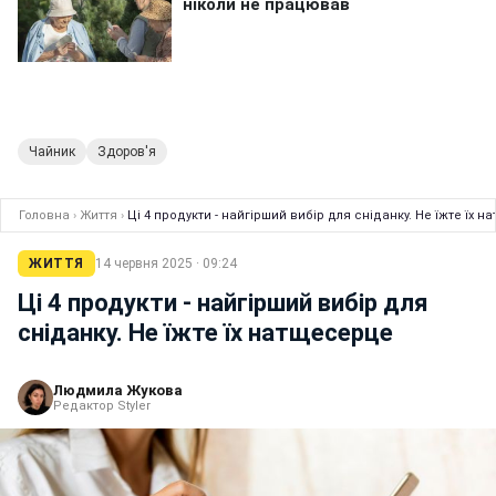
Чайник
Здоров'я
Головна
›
Життя
›
Ці 4 продукти - найгірший вибір для сніданку. Не їжте їх 
ЖИТТЯ
14 червня 2025 · 09:24
Ці 4 продукти - найгірший вибір для
сніданку. Не їжте їх натщесерце
Людмила Жукова
Редактор Styler