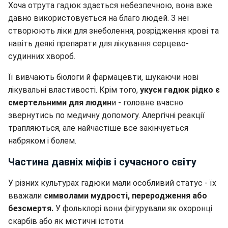
Хоча отрута гадюк здається небезпечною, вона вже
давно використовується на благо людей. З неї
створюють ліки для знеболення, розрідження крові та
навіть деякі препарати для лікування серцево-
судинних хвороб.
Її вивчають біологи й фармацевти, шукаючи нові
лікувальні властивості. Крім того,
укуси гадюк рідко є
смертельними для людин
и - головне вчасно
звернутись по медичну допомогу. Алергічні реакції
трапляються, але найчастіше все закінчується
набряком і болем.
Частина давніх міфів і сучасного світу
У різних культурах гадюки мали особливий статус - їх
вважали
символами мудрості, переродження або
безсмертя.
У фольклорі вони фігурували як охоронці
скарбів або як містичні істоти.