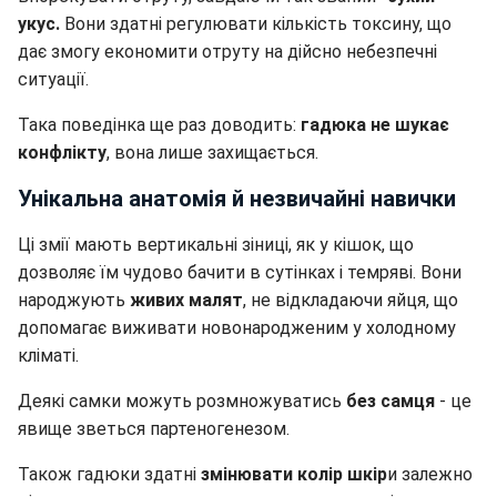
укус.
Вони здатні регулювати кількість токсину, що
дає змогу економити отруту на дійсно небезпечні
ситуації.
Така поведінка ще раз доводить:
гадюка не шукає
конфлікту
, вона лише захищається.
Унікальна анатомія й незвичайні навички
Ці змії мають вертикальні зіниці, як у кішок, що
дозволяє їм чудово бачити в сутінках і темряві. Вони
народжують
живих малят
, не відкладаючи яйця, що
допомагає виживати новонародженим у холодному
кліматі.
Деякі самки можуть розмножуватись
без самця
- це
явище зветься партеногенезом.
Також гадюки здатні
змінювати колір шкір
и залежно