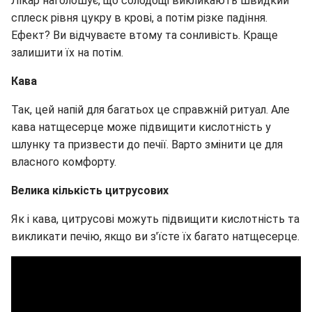
Лікар наголошує, що солодощі викликають швидкий
сплеск рівня цукру в крові, а потім різке падіння.
Ефект? Ви відчуваєте втому та сонливість. Краще
залишити їх на потім.
Кава
Так, цей напій для багатьох це справжній ритуал. Але
кава натщесерце може підвищити кислотність у
шлунку та призвести до печії. Варто змінити це для
власного комфорту.
Велика кількість цитрусових
Як і кава, цитрусові можуть підвищити кислотність та
викликати печію, якщо ви з'їсте їх багато натщесерце.