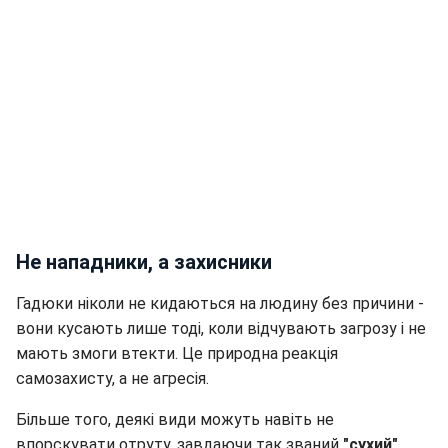
Не нападники, а захисники
Гадюки ніколи не кидаються на людину без причини -
вони кусають лише тоді, коли відчувають загрозу і не
мають змоги втекти. Це природна реакція
самозахисту, а не агресія.
Більше того, деякі види можуть навіть не
впорскувати отруту, завдаючи так званий
"сухий"