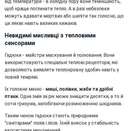
від температури - в холодну пору вони темнішають,
щоб краще поглинати тепло. А в разі небезпеки
можуть вдавати мертвих або шипіти так голосно, що
це лякає навіть великих хижаків.
Невидимі мисливці з тепловими
сенсорами
Гадюки - майстри маскування й полювання. Вони
використовують спеціальні теплові рецептори, які
дозволяють виявляти теплокровну здобич навіть у
повній темряві.
Їх головне меню -
миші, полівки, жаби та дрібні
птахи.
Одна змія за рік може знищити десятки, а то й
сотні гризунів, запобігаючи розмноженню шкідників.
Таким чином гадюки стають природними
"санітарами" полів і лісів. Їхній внесок у стабільність
екосистеми неоціненний.