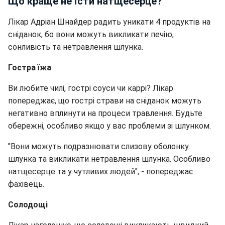
Що краще не їсти натщесерце?
Лікар Адріан Шнайдер радить уникати 4 продуктів на
сніданок, бо вони можуть викликати печію,
сонливість та нетравлення шлунка.
Гостра їжа
Ви любите чилі, гострі соуси чи каррі? Лікар
попереджає, що гострі страви на сніданок можуть
негативно вплинути на процеси травлення. Будьте
обережні, особливо якщо у вас проблеми зі шлунком.
"Вони можуть подразнювати слизову оболонку
шлунка та викликати нетравлення шлунка. Особливо
натщесерце та у чутливих людей", - попереджає
фахівець.
Солодощі