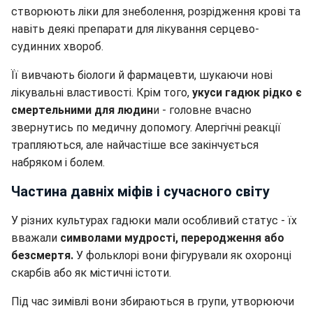
створюють ліки для знеболення, розрідження крові та
навіть деякі препарати для лікування серцево-
судинних хвороб.
Її вивчають біологи й фармацевти, шукаючи нові
лікувальні властивості. Крім того,
укуси гадюк рідко є
смертельними для людин
и - головне вчасно
звернутись по медичну допомогу. Алергічні реакції
трапляються, але найчастіше все закінчується
набряком і болем.
Частина давніх міфів і сучасного світу
У різних культурах гадюки мали особливий статус - їх
вважали
символами мудрості, переродження або
безсмертя.
У фольклорі вони фігурували як охоронці
скарбів або як містичні істоти.
Під час зимівлі вони збираються в групи, утворюючи