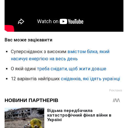
Вас може зацікавити
Суперсніданок з високим
вмістом білка, який
насичує енергією на весь день
О якій одині
треба снідати, щоб жити довше
12 варіантів найгірших
сніданків, які їдять українці