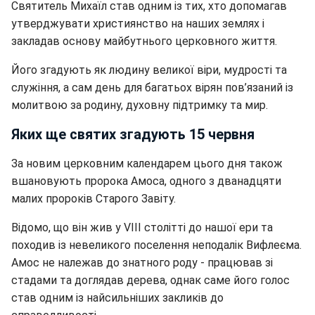
Святитель Михаїл став одним із тих, хто допомагав
утверджувати християнство на наших землях і
закладав основу майбутнього церковного життя.
Його згадують як людину великої віри, мудрості та
служіння, а сам день для багатьох вірян пов’язаний із
молитвою за родину, духовну підтримку та мир.
Яких ще святих згадують 15 червня
За новим церковним календарем цього дня також
вшановують пророка Амоса, одного з дванадцяти
малих пророків Старого Завіту.
Відомо, що він жив у VIII столітті до нашої ери та
походив із невеликого поселення неподалік Вифлеєма.
Амос не належав до знатного роду - працював зі
стадами та доглядав дерева, однак саме його голос
став одним із найсильніших закликів до