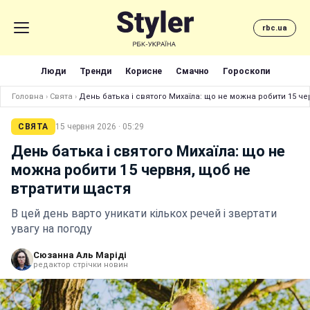
rbc.ua
Люди
Тренди
Корисне
Смачно
Гороскопи
Головна
›
Свята
›
День батька і святого Михаїла: що не можна робити 15 ч
СВЯТА
15 червня 2026 · 05:29
День батька і святого Михаїла: що не
можна робити 15 червня, щоб не
втратити щастя
В цей день варто уникати кількох речей і звертати
увагу на погоду
Сюзанна Аль Маріді
редактор стрічки новин