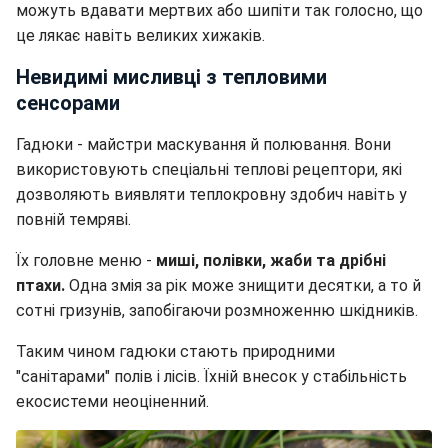
можуть вдавати мертвих або шипіти так голосно, що
це лякає навіть великих хижаків.
Невидимі мисливці з тепловими
сенсорами
Гадюки - майстри маскування й полювання. Вони
використовують спеціальні теплові рецептори, які
дозволяють виявляти теплокровну здобич навіть у
повній темряві.
Їх головне меню -
миші, полівки, жаби та дрібні
птахи.
Одна змія за рік може знищити десятки, а то й
сотні гризунів, запобігаючи розмноженню шкідників.
Таким чином гадюки стають природними
"санітарами" полів і лісів. Їхній внесок у стабільність
екосистеми неоціненний.