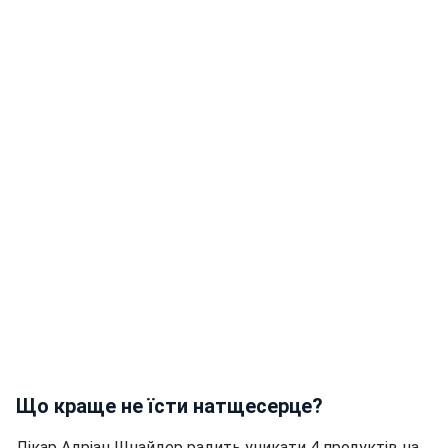
Що краще не їсти натщесерце?
Лікар Адріан Шнайдер радить уникати 4 продуктів на