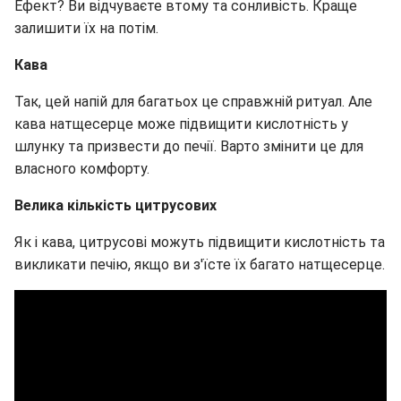
Ефект? Ви відчуваєте втому та сонливість. Краще
залишити їх на потім.
Кава
Так, цей напій для багатьох це справжній ритуал. Але
кава натщесерце може підвищити кислотність у
шлунку та призвести до печії. Варто змінити це для
власного комфорту.
Велика кількість цитрусових
Як і кава, цитрусові можуть підвищити кислотність та
викликати печію, якщо ви з'їсте їх багато натщесерце.