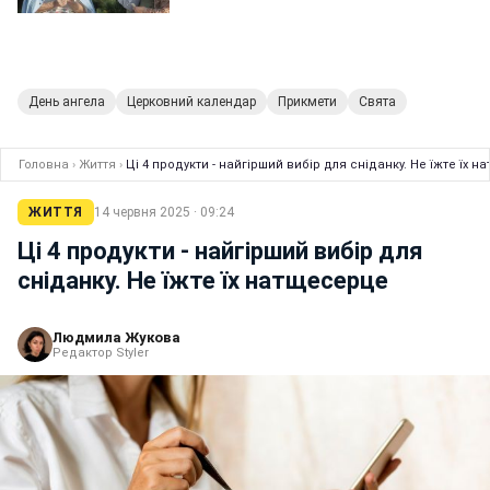
День ангела
Церковний календар
Прикмети
Свята
Головна
›
Життя
›
Ці 4 продукти - найгірший вибір для сніданку. Не їжте їх 
ЖИТТЯ
14 червня 2025 · 09:24
Ці 4 продукти - найгірший вибір для
сніданку. Не їжте їх натщесерце
Людмила Жукова
Редактор Styler