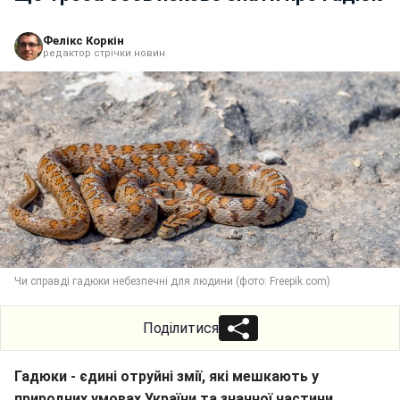
Фелікс Коркін
редактор стрічки новин
Чи справді гадюки небезпечні для людини (фото: Freepik.com)
Поділитися
Гадюки - єдині отруйні змії, які мешкають у
природних умовах України та значної частини