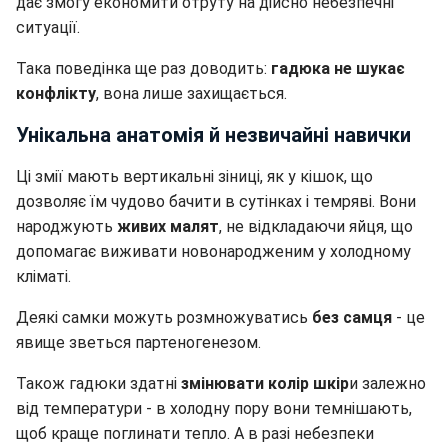
дає змогу економити отруту на дійсно небезпечні
ситуації.
Така поведінка ще раз доводить:
гадюка не шукає
конфлікту
, вона лише захищається.
Унікальна анатомія й незвичайні навички
Ці змії мають вертикальні зіниці, як у кішок, що
дозволяє їм чудово бачити в сутінках і темряві. Вони
народжують
живих малят
, не відкладаючи яйця, що
допомагає виживати новонародженим у холодному
кліматі.
Деякі самки можуть розмножуватись
без самця
- це
явище зветься партеногенезом.
Також гадюки здатні
змінювати колір шкір
и залежно
від температури - в холодну пору вони темнішають,
щоб краще поглинати тепло. А в разі небезпеки