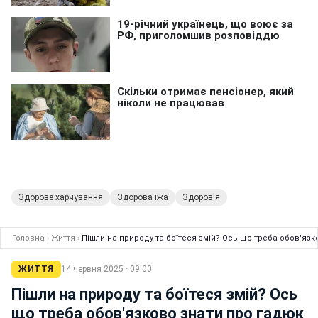
Здорове харчування
Здорова їжа
Здоров'я
Головна
›
Життя
›
Пішли на природу та боїтеся змій? Ось що треба обов'язк
ЖИТТЯ
14 червня 2025 · 09:00
Пішли на природу та боїтеся змій? Ось
що треба обов'язково знати про гадюк