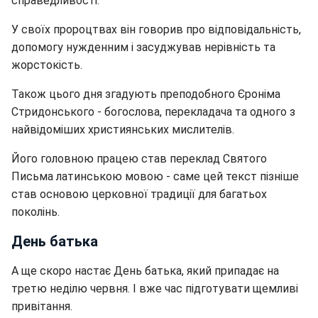
справедливості.
У своїх пророцтвах він говорив про відповідальність,
допомогу нужденним і засуджував нерівність та
жорстокість.
Також цього дня згадують преподобного Єроніма
Стридонського - богослова, перекладача та одного з
найвідоміших християнських мислителів.
Його головною працею став переклад Святого
Письма латинською мовою - саме цей текст пізніше
став основою церковної традиції для багатьох
поколінь.
День батька
А ще скоро настає День батька, який припадає на
третю неділю червня. І вже час підготувати щемливі
привітання.