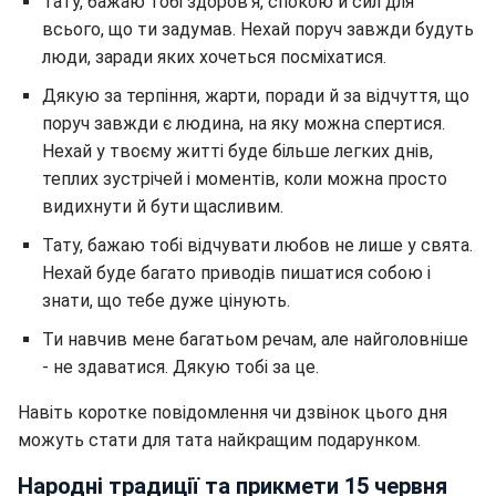
Тату, бажаю тобі здоров’я, спокою й сил для
всього, що ти задумав. Нехай поруч завжди будуть
люди, заради яких хочеться посміхатися.
Дякую за терпіння, жарти, поради й за відчуття, що
поруч завжди є людина, на яку можна спертися.
Нехай у твоєму житті буде більше легких днів,
теплих зустрічей і моментів, коли можна просто
видихнути й бути щасливим.
Тату, бажаю тобі відчувати любов не лише у свята.
Нехай буде багато приводів пишатися собою і
знати, що тебе дуже цінують.
Ти навчив мене багатьом речам, але найголовніше
- не здаватися. Дякую тобі за це.
Навіть коротке повідомлення чи дзвінок цього дня
можуть стати для тата найкращим подарунком.
Народні традиції та прикмети 15 червня