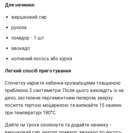
Для начинки:
вершковий сир
рукола
помідор - 1 шт.
авокадо
копчений лосось або курка
Легкий спосіб приготування
Спочатку наріжте кабачки кружальцями товщиною
приблизно 2 сантиметри. Після цього викладіть їх на
деко, застелене пергаментним папером, зверху
посипте тертою моцарелою та випікайте 15 хвилин
при температурі 180°C.
Дайте їм трохи охолонути та додайте начинку -
вершковий сир, руколу, помідор, авокадо до лосось.