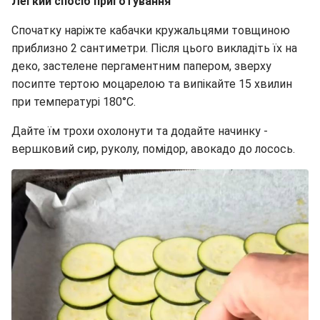
Легкий спосіб приготування
Спочатку наріжте кабачки кружальцями товщиною
приблизно 2 сантиметри. Після цього викладіть їх на
деко, застелене пергаментним папером, зверху
посипте тертою моцарелою та випікайте 15 хвилин
при температурі 180°C.
Дайте їм трохи охолонути та додайте начинку -
вершковий сир, руколу, помідор, авокадо до лосось.