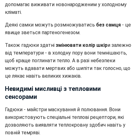
допомагає виживати новонародженим у холодному
кліматі.
Деякі самки можуть розмножуватись
без самця
- це
явище зветься партеногенезом.
Також гадюки здатні
змінювати колір шкір
и залежно
від температури - в холодну пору вони темнішають,
щоб краще поглинати тепло. А в разі небезпеки
можуть вдавати мертвих або шипіти так голосно, що
це лякає навіть великих хижаків.
Невидимі мисливці з тепловими
сенсорами
Гадюки - майстри маскування й полювання. Вони
використовують спеціальні теплові рецептори, які
дозволяють виявляти теплокровну здобич навіть у
повній темряві.