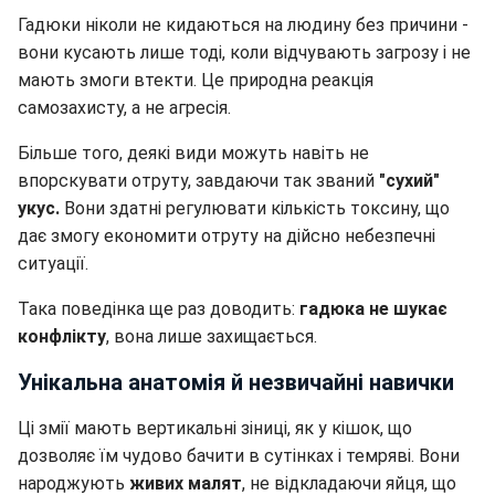
Гадюки ніколи не кидаються на людину без причини -
вони кусають лише тоді, коли відчувають загрозу і не
мають змоги втекти. Це природна реакція
самозахисту, а не агресія.
Більше того, деякі види можуть навіть не
впорскувати отруту, завдаючи так званий
"сухий"
укус.
Вони здатні регулювати кількість токсину, що
дає змогу економити отруту на дійсно небезпечні
ситуації.
Така поведінка ще раз доводить:
гадюка не шукає
конфлікту
, вона лише захищається.
Унікальна анатомія й незвичайні навички
Ці змії мають вертикальні зіниці, як у кішок, що
дозволяє їм чудово бачити в сутінках і темряві. Вони
народжують
живих малят
, не відкладаючи яйця, що