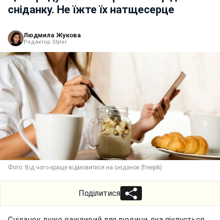
сніданку. Не їжте їх натщесерце
Людмила Жукова
Редактор Styler
Фото: Від чого краще відмовитися на сніданок (freepik)
Поділитися
Сніданок дуже важливий для людини, яка піклується