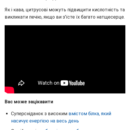
Як і кава, цитрусові можуть підвищити кислотність та
викликати печію, якщо ви з'їсте їх багато натщесерце.
Вас може зацікавити
Суперсніданок з високим
вмістом білка, який
насичує енергією на весь день