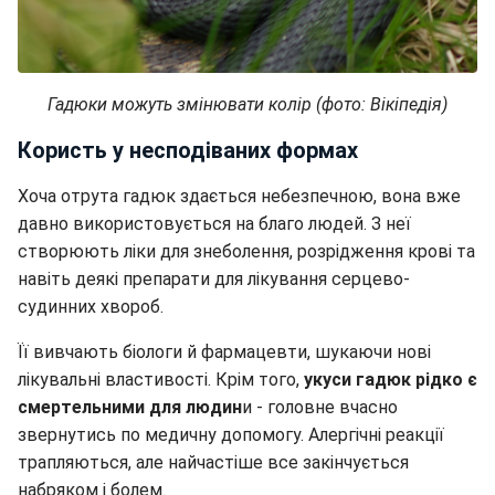
Гадюки можуть змінювати колір (фото: Вікіпедія)
Користь у несподіваних формах
Хоча отрута гадюк здається небезпечною, вона вже
давно використовується на благо людей. З неї
створюють ліки для знеболення, розрідження крові та
навіть деякі препарати для лікування серцево-
судинних хвороб.
Її вивчають біологи й фармацевти, шукаючи нові
лікувальні властивості. Крім того,
укуси гадюк рідко є
смертельними для людин
и - головне вчасно
звернутись по медичну допомогу. Алергічні реакції
трапляються, але найчастіше все закінчується
набряком і болем.