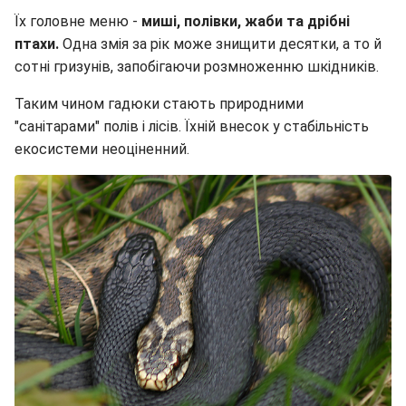
Їх головне меню -
миші, полівки, жаби та дрібні
птахи.
Одна змія за рік може знищити десятки, а то й
сотні гризунів, запобігаючи розмноженню шкідників.
Таким чином гадюки стають природними
"санітарами" полів і лісів. Їхній внесок у стабільність
екосистеми неоціненний.