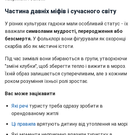
Частина давніх міфів і сучасного світу
У різних культурах гадюки мали особливий статус - їх
вважали
символами мудрості, переродження або
безсмертя.
У фольклорі вони фігурували як охоронці
скарбів або як містичні істоти.
Під час зимівлі вони збираються в групи, утворюючи
"зміїні клубки", щоб зберегти тепло і вижити в мороз.
Їхній образ залишається суперечливим, але з кожним
роком розуміння їхньої ролі зростає.
Вас може зацікавити
Які речі
туристу треба одразу зробити в
орендованому житлі
Ці правила
врятують дитину від утоплення на морі
Які моменти неприємно вразили туристку в