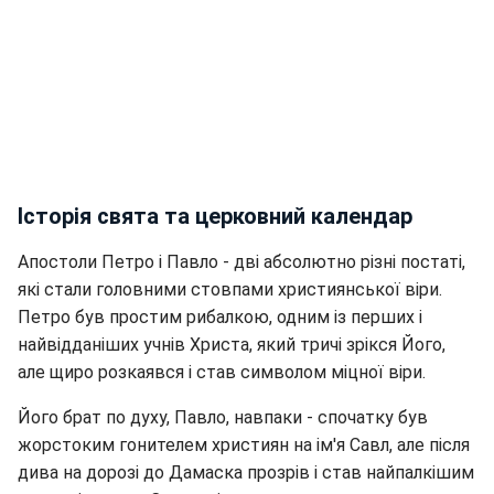
Історія свята та церковний календар
Апостоли Петро і Павло - дві абсолютно різні постаті,
які стали головними стовпами християнської віри.
Петро був простим рибалкою, одним із перших і
найвідданіших учнів Христа, який тричі зрікся Його,
але щиро розкаявся і став символом міцної віри.
Його брат по духу, Павло, навпаки - спочатку був
жорстоким гонителем християн на ім'я Савл, але після
дива на дорозі до Дамаска прозрів і став найпалкішим