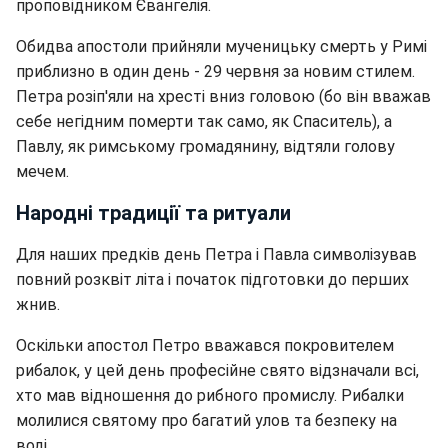
проповідником Євангелія.
Обидва апостоли прийняли мученицьку смерть у Римі
приблизно в один день - 29 червня за новим стилем.
Петра розіп'яли на хресті вниз головою (бо він вважав
себе негідним померти так само, як Спаситель), а
Павлу, як римському громадянину, відтяли голову
мечем.
Народні традиції та ритуали
Для наших предків день Петра і Павла символізував
повний розквіт літа і початок підготовки до перших
жнив.
Оскільки апостол Петро вважався покровителем
рибалок, у цей день професійне свято відзначали всі,
хто мав відношення до рибного промислу. Рибалки
молилися святому про багатий улов та безпеку на
воді.