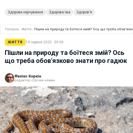
Здорове харчування
Здорова їжа
Здоров'я
Головна
›
Життя
›
Пішли на природу та боїтеся змій? Ось що треба обов'язк
ЖИТТЯ
14 червня 2025 · 09:00
Пішли на природу та боїтеся змій? Ось
що треба обов'язково знати про гадюк
Фелікс Коркін
редактор стрічки новин