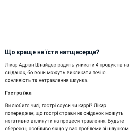
Що краще не їсти натщесерце?
Лікар Адріан Шнайдер радить уникати 4 продуктів на
сніданок, бо вони можуть викликати печію,
сонливість та нетравлення шлунка.
Гостра їжа
Ви любите чилі, гострі соуси чи каррі? Лікар
попереджає, що гострі страви на сніданок можуть
негативно вплинути на процеси травлення. Будьте
обережні, особливо якщо у вас проблеми зі шлунком.