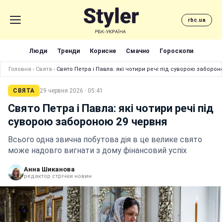
rbc.ua
Люди
Тренди
Корисне
Смачно
Гороскопи
Головна
›
Свята
›
Свято Петра і Павла: які чотири речі під суворою заборо
СВЯТА
29 червня 2026 · 05:41
Свято Петра і Павла: які чотири речі під
суворою забороною 29 червня
Всього одна звична побутова дія в це велике свято
може надовго вигнати з дому фінансовий успіх
Анна Шиканова
редактор стрічки новин