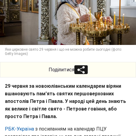
Яке церковне свято 29 червня і що не можна робити сьогодні (фото:
Getty Images)
Поділитися
29 червня за новоюліанським календарем віряни
вшановують пам'ять святих першоверховних
апостолів Петра і Павла. У народі цей день знають
як велике і світле свято - Петрове говіння, або
просто Петра і Павла.
РБК-Україна
з посиланням на календар ПЦУ