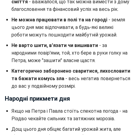
сміття
- вважалося, що так можна вимести з дому
благословення та фінансовий успіх на весь рік.
Не можна працювати в полі та на городі
- земля
цього дня має відпочивати, а будь-які великі
роботи можуть пошкодити майбутній урожай.
Не варто шити, в'язати чи вишивати
- за
народними повір'ями, той, хто бере в руки голку на
Петра, може "зашити" власне щастя.
Категорично заборонено сваритися, лихословити
та бажати комусь зла
- весь негатив повернеться
до вас у подвійному розмірі.
Народні прикмети дня
Якщо на Петра і Павла стоїть спекотна погода - на
Різдво чекайте сильних та затяжних морозів.
Дощ цього дня обіцяє багатий урожай жита, але