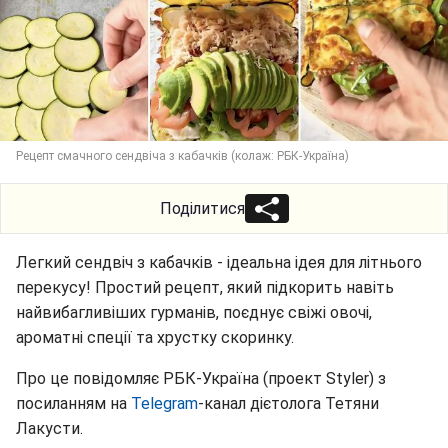
Рецепт смачного сендвіча з кабачків (колаж: РБК-Україна)
Поділитися
Легкий сендвіч з кабачків - ідеальна ідея для літнього
перекусу! Простий рецепт, який підкорить навіть
найвибагливіших гурманів, поєднує свіжі овочі,
ароматні спеції та хрустку скоринку.
Про це повідомляє РБК-Україна (проект Styler) з
посиланням на
Telegram
-канал дієтолога Тетяни
Лакусти.