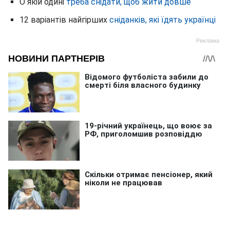
О якій одині
треба снідати, щоб жити довше
12 варіантів найгірших
сніданків, які їдять українці