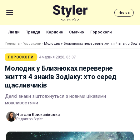
rbc.ua
Люди
Тренди
Корисне
Смачно
Гороскопи
Головна
›
Гороскопи
›
Молодик у Близнюках переверне життя 4 знаків Зодіа
ГОРОСКОПИ
14 червня 2026, 06:07
Молодик у Близнюках переверне
життя 4 знаків Зодіаку: хто серед
щасливчиків
Деякі знаки зіштовхнуться з новими цікавими
можливостями
Наталя Крижанівська
Редактор Styler