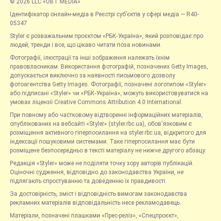
© 2026 LLC «UBT MEDIA»
Ідентифікатор онлайн-медіа в Реєстрі суб’єктів у сфері медіа — R40-
05347
Styler є розважальним проєктом «РБК-Україна», який розповідає про
людей, тренди і все, що цікаво читати поза новинами.
Фотографії, ілюстрації та інші зображення належать їхнім
правовласникам. Використання фотографій, позначених Getty Images,
допускається виключно за наявності письмового дозволу
фотоагентства Getty Images. Фотографії, позначені логотипом «Styler»
або підписані «Styler» чи «РБК-Україна», можуть використовуватися на
умовах ліцензії Creative Commons Attribution 4.0 International.
При повному або частковому відтворенні інформаційних матеріалів,
опублікованих на вебсайті «Styler» (styler.rbc.ua), обов'язковим є
розміщення активного гіперпосилання на styler.rbc.ua, відкритого для
індексації пошуковими системами. Таке гіперпосилання має бути
розміщене безпосередньо в тексті матеріалу не нижче другого абзацу.
Редакція «Styler» може не поділяти точку зору авторів публікацій.
Оціночні судження, відповідно до законодавства України, не
підлягають спростуванню та доведенню їх правдивості.
За достовірність, зміст і відповідність вимогам законодавства
рекламних матеріалів відповідальність несе рекламодавець.
Матеріали, позначені плашками «Прес-реліз», «Спецпроєкт»,