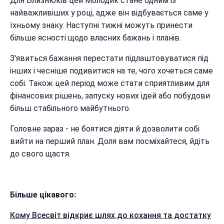
Для Близнюків цей Молодик стане одним із
найважливіших у році, адже він відбувається саме у
їхньому знаку. Наступні тижні можуть принести
більше ясності щодо власних бажань і планів.
З'явиться бажання перестати підлаштовуватися під
інших і чесніше подивитися на те, чого хочеться саме
собі. Також цей період може стати сприятливим для
фінансових рішень, запуску нових ідей або побудови
більш стабільного майбутнього.
Головне зараз - не боятися діяти й дозволити собі
вийти на перший план. Доля вам посміхайтеся, йдіть
до свого щастя.
Більше цікавого:
Кому Всесвіт відкриє шлях до кохання та достатку