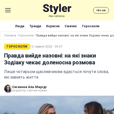
rbc.ua
Люди
Тренди
Корисне
Смачно
Гороскопи
Головна
›
Гороскопи
›
Правда вийде назовні: на які знаки Зодіаку чекає 
ГОРОСКОПИ
12 червня 2026 · 06:07
Правда вийде назовні: на які знаки
Зодіаку чекає доленосна розмова
Лише чотирьом щасливчикам вдасться почути слова,
які змінять життя
Сюзанна Аль Маріді
редактор стрічки новин