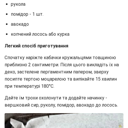
рукола
помідор - 1 шт.
авокадо
копчений лосось або курка
Легкий спосіб приготування
Спочатку наріжте кабачки кружальцями товщиною
приблизно 2 сантиметри. Після цього викладіть їх на
деко, застелене пергаментним папером, зверху
посипте тертою моцарелою та випікайте 15 хвилин
при температурі 180°C.
Дайте їм трохи охолонути та додайте начинку -
вершковий сир, руколу, помідор, авокадо до лосось.