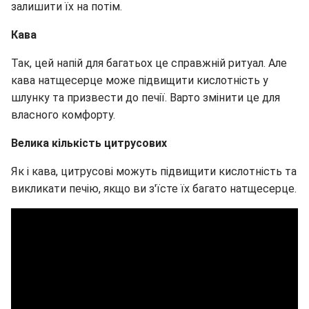
залишити їх на потім.
Кава
Так, цей напій для багатьох це справжній ритуал. Але
кава натщесерце може підвищити кислотність у
шлунку та призвести до печії. Варто змінити це для
власного комфорту.
Велика кількість цитрусових
Як і кава, цитрусові можуть підвищити кислотність та
викликати печію, якщо ви з'їсте їх багато натщесерце.