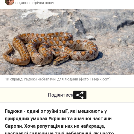
редактор стрічки новин
Чи справді гадюки небезпечні для людини (фото: Freepik.com)
Поділитися
Гадюки - єдині отруйні змії, які мешкають у
природних умовах України та значної частини
Європи. Хоча репутація в них не найкраща,
насправді гадюки не такі небезпечні, як часто