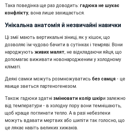
Така поведінка ще раз доводить:
гадюка не шукає
конфлікту
, вона лише захищається.
Унікальна анатомія й незвичайні навички
Ці змії мають вертикальні зіниці, як у кішок, що
дозволяє їм чудово бачити в сутінках і темряві. Вони
народжують
живих малят
, не відкладаючи яйця, що
допомагає виживати новонародженим у холодному
кліматі.
Деякі самки можуть розмножуватись
без самця
- це
явище зветься партеногенезом.
Також гадюки здатні
змінювати колір шкір
и залежно
від температури - в холодну пору вони темнішають,
щоб краще поглинати тепло. А в разі небезпеки
можуть вдавати мертвих або шипіти так голосно, що
це лякає навіть великих хижаків.