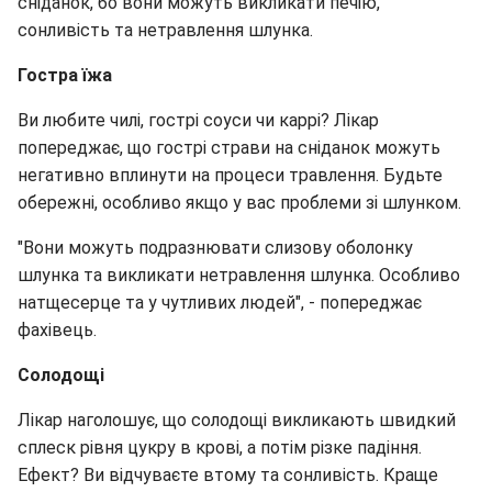
сніданок, бо вони можуть викликати печію,
сонливість та нетравлення шлунка.
Гостра їжа
Ви любите чилі, гострі соуси чи каррі? Лікар
попереджає, що гострі страви на сніданок можуть
негативно вплинути на процеси травлення. Будьте
обережні, особливо якщо у вас проблеми зі шлунком.
"Вони можуть подразнювати слизову оболонку
шлунка та викликати нетравлення шлунка. Особливо
натщесерце та у чутливих людей", - попереджає
фахівець.
Солодощі
Лікар наголошує, що солодощі викликають швидкий
сплеск рівня цукру в крові, а потім різке падіння.
Ефект? Ви відчуваєте втому та сонливість. Краще