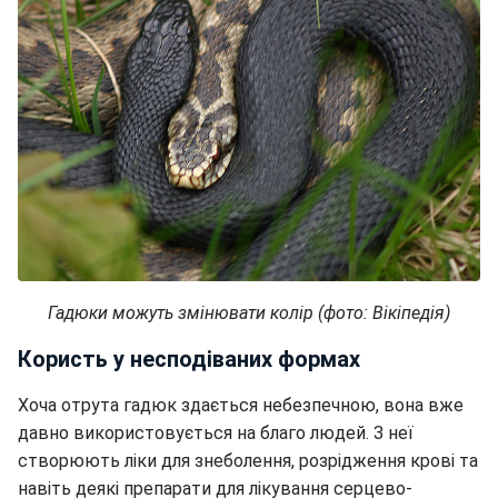
Гадюки можуть змінювати колір (фото: Вікіпедія)
Користь у несподіваних формах
Хоча отрута гадюк здається небезпечною, вона вже
давно використовується на благо людей. З неї
створюють ліки для знеболення, розрідження крові та
навіть деякі препарати для лікування серцево-