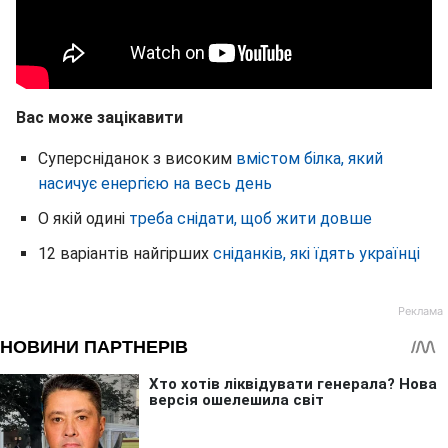
Вас може зацікавити
Суперсніданок з високим
вмістом білка, який
насичує енергією на весь день
О якій одині
треба снідати, щоб жити довше
12 варіантів найгірших
сніданків, які їдять українці