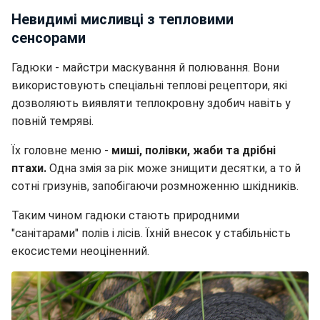
Невидимі мисливці з тепловими
сенсорами
Гадюки - майстри маскування й полювання. Вони
використовують спеціальні теплові рецептори, які
дозволяють виявляти теплокровну здобич навіть у
повній темряві.
Їх головне меню -
миші, полівки, жаби та дрібні
птахи.
Одна змія за рік може знищити десятки, а то й
сотні гризунів, запобігаючи розмноженню шкідників.
Таким чином гадюки стають природними
"санітарами" полів і лісів. Їхній внесок у стабільність
екосистеми неоціненний.