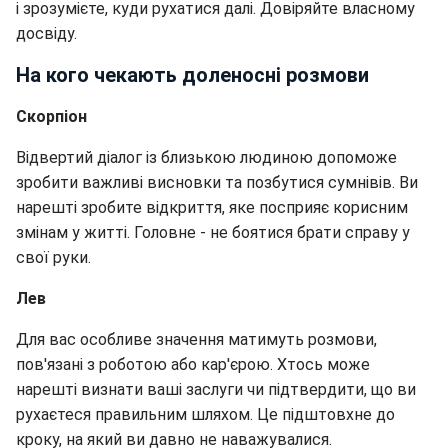
і зрозумієте, куди рухатися далі. Довіряйте власному
досвіду.
На кого чекають доленосні розмови
Скорпіон
Відвертий діалог із близькою людиною допоможе
зробити важливі висновки та позбутися сумнівів. Ви
нарешті зробите відкриття, яке посприяє корисним
змінам у житті. Головне - не боятися брати справу у
свої руки.
Лев
Для вас особливе значення матимуть розмови,
пов'язані з роботою або кар'єрою. Хтось може
нарешті визнати ваші заслуги чи підтвердити, що ви
рухаєтеся правильним шляхом. Це підштовхне до
кроку, на який ви давно не наважувалися.