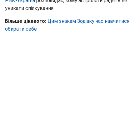
РБК-Україна
розпоівідає, кому астрологи радять не
уникати спілкування.
Більше цікавого:
Цим знакам Зодіаку час навчитися
обирати себе