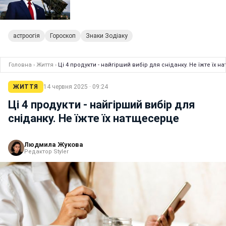
астроогія
Гороскоп
Знаки Зодіаку
Головна
›
Життя
›
Ці 4 продукти - найгірший вибір для сніданку. Не їжте їх 
ЖИТТЯ
14 червня 2025 · 09:24
Ці 4 продукти - найгірший вибір для
сніданку. Не їжте їх натщесерце
Людмила Жукова
Редактор Styler