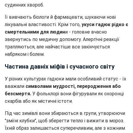
судинних хвороб.
Її вивчають біологи й фармацевти, шукаючи нові
лікувальні властивості. Крім того,
укуси гадюк рідко є
смертельними для людин
и - головне вчасно
звернутись по медичну допомогу. Алергічні реакції
трапляються, але найчастіше все закінчується
набряком і болем.
Частина давніх міфів і сучасного світу
У різних культурах гадюки мали особливий статус - їх
вважали
символами мудрості, переродження або
безсмертя.
У фольклорі вони фігурували як охоронці
скарбів або як містичні істоти.
Під час зимівлі вони збираються в групи, утворюючи
"зміїні клубки", щоб зберегти тепло і вижити в мороз.
Їхній образ залишається суперечливим, але з кожним