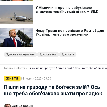
Здорове харчування
Здорова їжа
Здоров'я
Головна
›
Життя
›
Пішли на природу та боїтеся змій? Ось що треба обов'язк
ЖИТТЯ
14 червня 2025 · 09:00
Пішли на природу та боїтеся змій? Ось
що треба обов'язково знати про гадюк
Фелікс Коркін