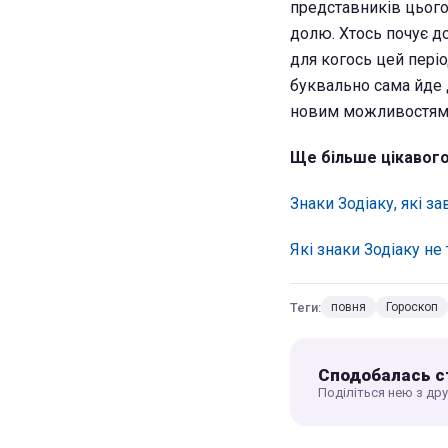
представників цього
долю. Хтось почує до
для когось цей пері
буквально сама йде д
новим можливостям
Ще більше цікавог
Знаки Зодіаку, які з
Які знаки Зодіаку не
Теги:
повня
Гороскоп
Сподобалась с
Поділіться нею з др