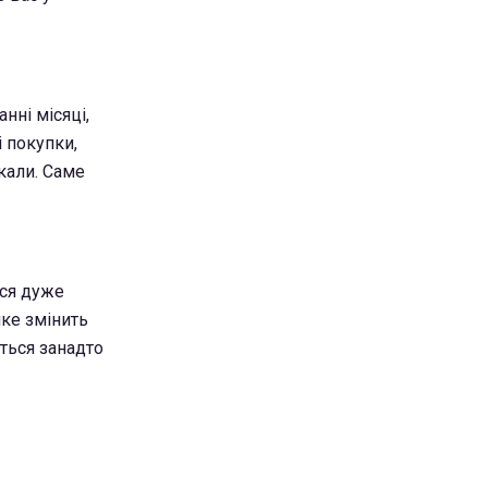
нні місяці,
 покупки,
кали. Саме
ься дуже
яке змінить
ться занадто