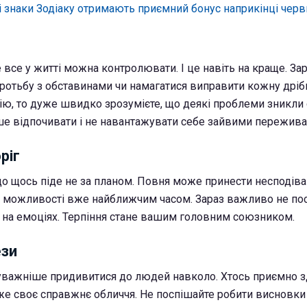
і знаки Зодіаку отримають приємний бонус наприкінці черв
все у житті можна контролювати. І це навіть на краще. Зар
оротьбу з обставинами чи намагатися виправити кожну дрі
цію, то дуже швидко зрозумієте, що деякі проблеми зникли 
ше відпочивати і не навантажувати себе зайвими пережив
ріг
що щось піде не за планом. Повня може принести несподіван
 можливості вже найближчим часом. Зараз важливо не пос
на емоціях. Терпіння стане вашим головним союзником.
ези
уважніше придивитися до людей навколо. Хтось приємно з
аже своє справжнє обличчя. Не поспішайте робити висновки