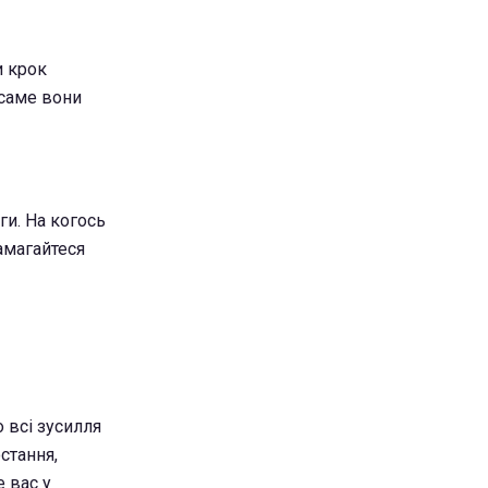
и крок
 саме вони
ги. На когось
Намагайтеся
 всі зусилля
стання,
 вас у