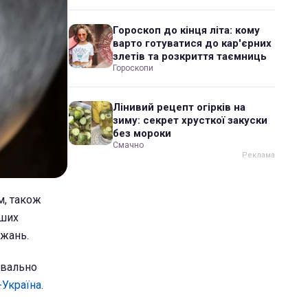
Гороскоп до кінця літа: кому
варто готуватися до кар'єрних
злетів та розкриття таємниць
Гороскопи
Лінивий рецепт огірків на
зиму: секрет хрусткої закуски
без мороки
Смачно
м, також
іших
ажань.
квально
Україна
.