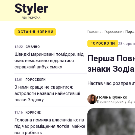
Головна
›
Гороскопи
›
Перша
ОСТАННІ НОВИНИ
28 червня
ГОРОСКОПИ
12:22
СМАЧНО
Швидкі мариновані помідори, від
Перша Повн
яких неможливо відірватися:
знаки Зодіа
справжній вибух смаку
12:01
ГОРОСКОПИ
Настав час розправит
З ними краще не сваритися:
астрологи назвали наймстивіші
Поліна Кузенко
знаки Зодіаку
Керівник проєкту Styl
11:16
КОРИСНЕ
Головна помилка власників котів
під час розміщення лотків: майже
всі її роблять