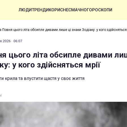
ЛЮДИ
ТРЕНДИ
КОРИСНЕ
СМАЧНО
ГОРОСКОПИ
 Повня цього літа обсипле дивами лише ці знаки Зодіаку: у кого здійсняться 
 2026 · 06:07
я цього літа обсипле дивами лиш
ку: у кого здійсняться мрії
и крила та впустити щастя у своє життя
er