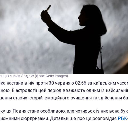
я цих знаків Зодіаку (фото: Getty Images)
ка настане в ніч проти 30 червня о 02:56 за київським часо
ною. В астрології цей період вважають одним із найсильн
ення старих історій, емоційного очищення та здійснення б
аку ця Повня стане особливою, але чотирьох із них вона бу
риємними сюрпризами. Детальніше про це розповідає
РБК-