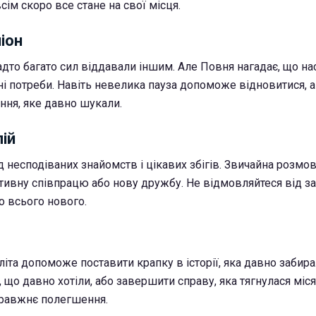
сім скоро все стане на свої місця.
піон
дто багато сил віддавали іншим. Але Повня нагадає, що на
ні потреби. Навіть невелика пауза допоможе відновитися, а
ння, яке давно шукали.
лій
д несподіваних знайомств і цікавих збігів. Звичайна розм
тивну співпрацю або нову дружбу. Не відмовляйтеся від з
о всього нового.
іта допоможе поставити крапку в історії, яка давно забира
е, що давно хотіли, або завершити справу, яка тягнулася міс
правжнє полегшення.