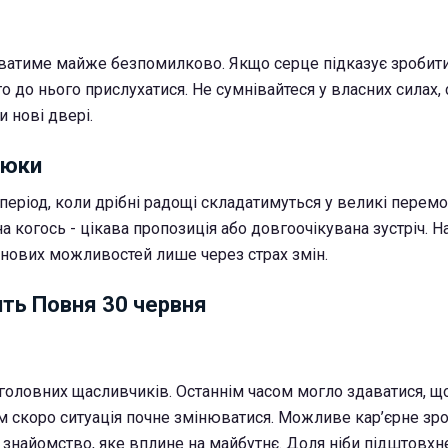
юватиме майже безпомилково. Якщо серце підказує зробит
то до нього прислухатися. Не сумнівайтеся у власних силах,
 нові двері.
нюки
еріод, коли дрібні радощі складатимуться у великі перемо
на когось - цікава пропозиція або довгоочікувана зустріч. 
 нових можливостей лише через страх змін.
ть Повня 30 червня
 головних щасливчиків. Останнім часом могло здаватися, що
ім скоро ситуація почне змінюватися. Можливе кар’єрне зро
знайомство, яке вплине на майбутнє. Доля ніби підштовхне