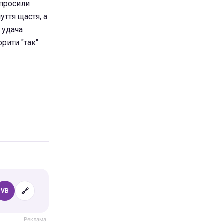
 просили
уття щастя, а
 удача
рити "так"
🔗
VB