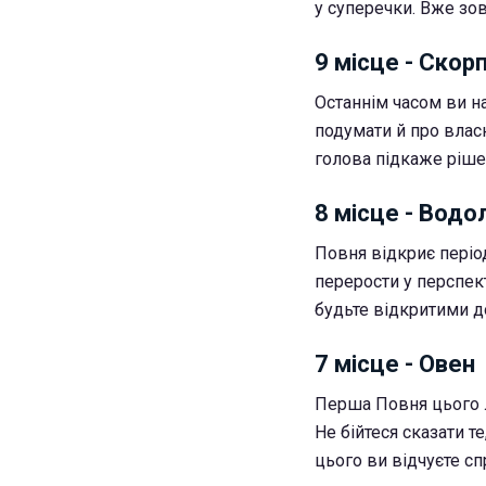
у суперечки. Вже зов
9 місце - Скор
Останнім часом ви на
подумати й про влас
голова підкаже ріше
8 місце - Водо
Повня відкриє періо
перерости у перспек
будьте відкритими д
7 місце - Овен
Перша Повня цього л
Не бійтеся сказати т
цього ви відчуєте с