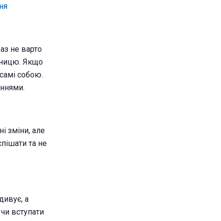
ня
аз не варто
бницю. Якщо
самі собою.
аннями.
і зміни, але
пішати та не
дивує, а
 чи вступати