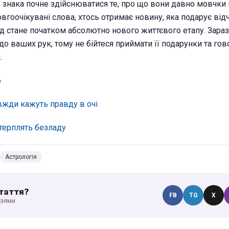
 знака почне здійснюватися те, про що вони давно мовчки
вгоочікувані слова, хтось отримає новину, яка подарує відч
од стане початком абсолютно нового життєвого етапу. Зараз
о ваших рук, тому не бійтеся приймати її подарунки та гово
.
о
авжди кажуть правду в очі
 терплять безладу
Астрологія
таття?
FB
TG
X
узями