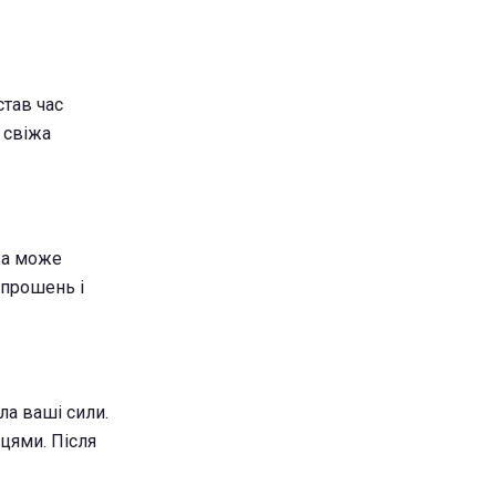
став час
 свіжа
ова може
апрошень і
ла ваші сили.
яцями. Після