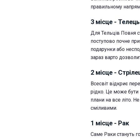
правильному напрям
3 місце - Телець
Для Тельців Повня с
поступово почне при
подарунки або неспод
зараз варто дозволит
2 місце - Стріле
Всесвіт відкриє пере
рідко. Це може бути 
плани на все літо. 
сміливими.
1 місце - Рак
Саме Раки стануть г