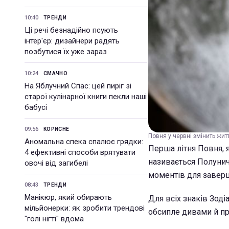
10:40
ТРЕНДИ
Ці речі безнадійно псують
інтер'єр: дизайнери радять
позбутися їх уже зараз
10:24
СМАЧНО
На Яблучний Спас: цей пиріг зі
старої кулінарної книги пекли наші
бабусі
09:56
КОРИСНЕ
Повня у червні змінить житт
Аномальна спека спалює грядки:
Перша літня Повня, я
4 ефективні способи врятувати
називається Полунич
овочі від загибелі
моментів для заверш
08:43
ТРЕНДИ
Манікюр, який обирають
Для всіх знаків Зоді
мільйонерки: як зробити трендові
обсипле дивами й п
"голі нігті" вдома