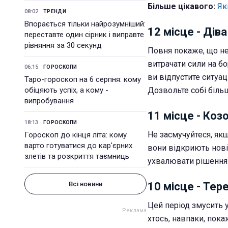
Більше цікавого:
Як
08:02
ТРЕНДИ
Впорається тільки найрозумніший:
12 місце - Діва
переставте один сірник і виправте
рівняння за 30 секунд
Повня покаже, що не 
витрачати сили на б
06:15
ГОРОСКОПИ
ви відпустите ситуа
Таро-гороскоп на 6 серпня: кому
обіцяють успіх, а кому -
Дозвольте собі біль
випробування
11 місце - Козо
18:13
ГОРОСКОПИ
Не засмучуйтеся, як
Гороскоп до кінця літа: кому
варто готуватися до кар'єрних
вони відкриють нові
злетів та розкриття таємниць
ухвалювати рішення 
Всі новини
10 місце - Тер
Цей період змусить 
хтось, навпаки, пок