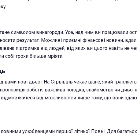
ку.
тане символом винагороди. Усе, над чим ви працювали оста
носити результат. Можливі приємні фінансові новини, вдалі
івана підтримка від людей, від яких ви цього навіть не че
и собі трохи більше мріяти.
ць
д вами нові двері. На Стрільців чекає шанс, який трапляєт
пропозиція роботи, важлива поїздка, знайомство чи диво, 
Не відмовляйтеся від можливостей лише тому, що вони здаю
оловними улюбленцями першої літньої Повні. Для багатьох