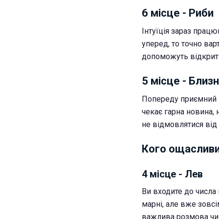
6 місце - Риби
Інтуїція зараз прац
уперед, то точно вар
допоможуть відкрити
5 місце - Близ
Попереду приємний п
чекає гарна новина, 
не відмовлятися від
Кого ощасливи
4 місце - Лев
Ви входите до числа
марні, але вже зовс
важлива розмова чи 