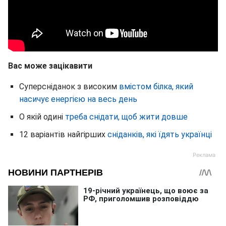
Вас може зацікавити
Суперсніданок з високим
вмістом білка, який
насичує енергією на весь день
О якій одині
треба снідати, щоб жити довше
12 варіантів найгірших
сніданків, які їдять українці