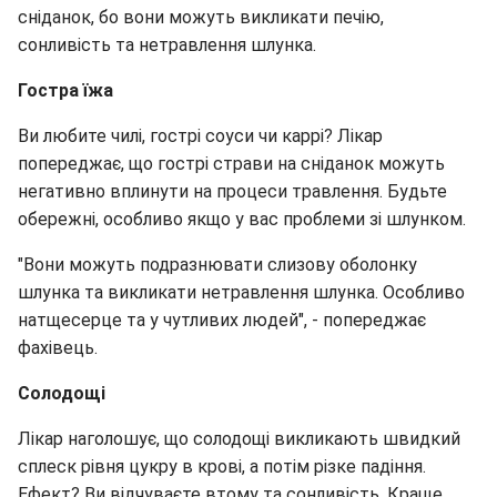
сніданок, бо вони можуть викликати печію,
сонливість та нетравлення шлунка.
Гостра їжа
Ви любите чилі, гострі соуси чи каррі? Лікар
попереджає, що гострі страви на сніданок можуть
негативно вплинути на процеси травлення. Будьте
обережні, особливо якщо у вас проблеми зі шлунком.
"Вони можуть подразнювати слизову оболонку
шлунка та викликати нетравлення шлунка. Особливо
натщесерце та у чутливих людей", - попереджає
фахівець.
Солодощі
Лікар наголошує, що солодощі викликають швидкий
сплеск рівня цукру в крові, а потім різке падіння.
Ефект? Ви відчуваєте втому та сонливість. Краще