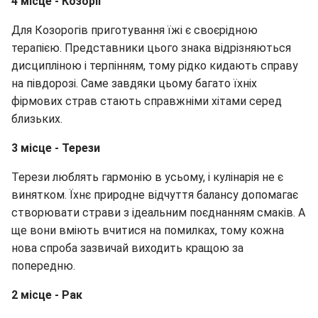
4 місце - Козоріг
Для Козорогів приготування їжі є своєрідною
терапією. Представники цього знака відрізняються
дисципліною і терпінням, тому рідко кидають справу
на півдорозі. Саме завдяки цьому багато їхніх
фірмових страв стають справжніми хітами серед
близьких.
3 місце - Терези
Терези люблять гармонію в усьому, і кулінарія не є
винятком. Їхнє природне відчуття балансу допомагає
створювати страви з ідеальним поєднанням смаків. А
ще вони вміють вчитися на помилках, тому кожна
нова спроба зазвичай виходить кращою за
попередню.
2 місце - Рак