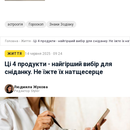
астроогія
Гороскоп
Знаки Зодіаку
Головна
›
Життя
›
Ці 4 продукти - найгірший вибір для сніданку. Не їжте їх 
ЖИТТЯ
14 червня 2025 · 09:24
Ці 4 продукти - найгірший вибір для
сніданку. Не їжте їх натщесерце
Людмила Жукова
Редактор Styler