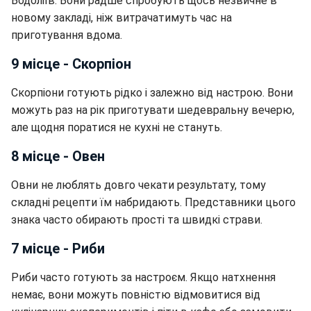
Водоліїв. Вони радше спробують щось незвичне в
новому закладі, ніж витрачатимуть час на
приготування вдома.
9 місце - Скорпіон
Скорпіони готують рідко і залежно від настрою. Вони
можуть раз на рік приготувати шедевральну вечерю,
але щодня поратися не кухні не стануть.
8 місце - Овен
Овни не люблять довго чекати результату, тому
складні рецепти їм набридають. Представники цього
знака часто обирають прості та швидкі страви.
7 місце - Риби
Риби часто готують за настроєм. Якщо натхнення
немає, вони можуть повністю відмовитися від