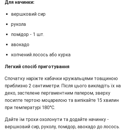
Для начинки:
вершковий сир
рукола
помідор - 1 шт.
авокадо
копчений лосось або курка
Легкий спосіб приготування
Спочатку наріжте кабачки кружальцями товщиною
приблизно 2 сантиметри. Після цього викладіть їх на
деко, застелене пергаментним папером, зверху
посипте тертою моцарелою та випікайте 15 хвилин
при температурі 180°C.
Дайте їм трохи охолонути та додайте начинку -
вершковий сир, руколу, помідор, авокадо до лосось.