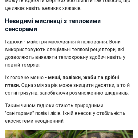
можуть вдавати мертвих або шипіти так голосно, що
це лякає навіть великих хижаків.
Невидимі мисливці з тепловими
сенсорами
Гадюки - майстри маскування й полювання. Вони
використовують спеціальні теплові рецептори, які
дозволяють виявляти теплокровну здобич навіть у
повній темряві.
Їх головне меню -
миші, полівки, жаби та дрібні
птахи.
Одна змія за рік може знищити десятки, а то й
сотні гризунів, запобігаючи розмноженню шкідників.
Таким чином гадюки стають природними
"санітарами" полів і лісів. Їхній внесок у стабільність
екосистеми неоціненний.