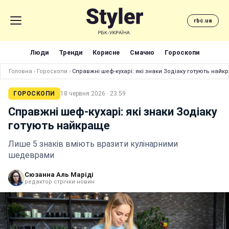
rbc.ua
Люди
Тренди
Корисне
Смачно
Гороскопи
Головна
›
Гороскопи
›
Справжні шеф-кухарі: які знаки Зодіаку готують найк
ГОРОСКОПИ
18 червня 2026 · 23:59
Справжні шеф-кухарі: які знаки Зодіаку
готують найкраще
Лише 5 знаків вміють вразити кулінарними
шедеврами
Сюзанна Аль Маріді
редактор стрічки новин