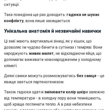
ситуації.
Така поведінка ще раз доводить:
гадюка не шукає
конфлікту
, вона лише захищається.
Унікальна анатомія й незвичайні навички
Ці змії мають вертикальні зіниці, як у кішок, що
дозволяє їм чудово бачити в сутінках і темряві. Вони
народжують
живих малят
, не відкладаючи яйця, що
допомагає виживати новонародженим у холодному
кліматі.
Деякі самки можуть розмножуватись
без самця
- це
явище зветься партеногенезом.
Також гадюки здатні
змінювати колір шкір
и залежно
від температури - в холодну пору вони темнішають,
щоб краще поглинати тепло. А в разі небезпеки