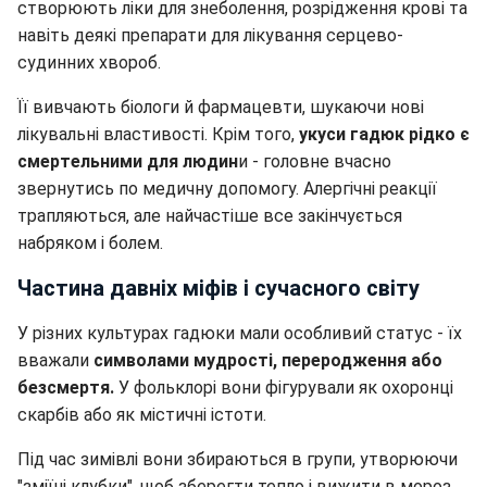
створюють ліки для знеболення, розрідження крові та
навіть деякі препарати для лікування серцево-
судинних хвороб.
Її вивчають біологи й фармацевти, шукаючи нові
лікувальні властивості. Крім того,
укуси гадюк рідко є
смертельними для людин
и - головне вчасно
звернутись по медичну допомогу. Алергічні реакції
трапляються, але найчастіше все закінчується
набряком і болем.
Частина давніх міфів і сучасного світу
У різних культурах гадюки мали особливий статус - їх
вважали
символами мудрості, переродження або
безсмертя.
У фольклорі вони фігурували як охоронці
скарбів або як містичні істоти.
Під час зимівлі вони збираються в групи, утворюючи
"зміїні клубки", щоб зберегти тепло і вижити в мороз.