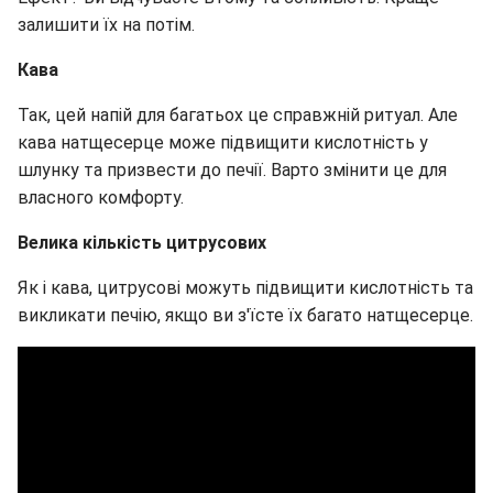
залишити їх на потім.
Кава
Так, цей напій для багатьох це справжній ритуал. Але
кава натщесерце може підвищити кислотність у
шлунку та призвести до печії. Варто змінити це для
власного комфорту.
Велика кількість цитрусових
Як і кава, цитрусові можуть підвищити кислотність та
викликати печію, якщо ви з'їсте їх багато натщесерце.