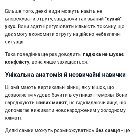
Більше того, деякі види можуть навіть не
впорскувати отруту, завдаючи так званий
"сухий"
укус.
Вони здатні регулювати кількість токсину, що
дає змогу економити отруту на дійсно небезпечні
ситуації.
Така поведінка ще раз доводить:
гадюка не шукає
конфлікту
, вона лише захищається.
Унікальна анатомія й незвичайні навички
Ці змії мають вертикальні зіниці, як у кішок, що
дозволяє їм чудово бачити в сутінках і темряві. Вони
народжують
живих малят
, не відкладаючи яйця, що
допомагає виживати новонародженим у холодному
кліматі.
Деякі самки можуть розмножуватись
без самця
- це