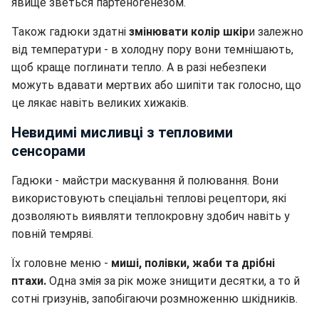
явище зветься партеногенезом.
Також гадюки здатні
змінювати колір шкір
и залежно
від температури - в холодну пору вони темнішають,
щоб краще поглинати тепло. А в разі небезпеки
можуть вдавати мертвих або шипіти так голосно, що
це лякає навіть великих хижаків.
Невидимі мисливці з тепловими
сенсорами
Гадюки - майстри маскування й полювання. Вони
використовують спеціальні теплові рецептори, які
дозволяють виявляти теплокровну здобич навіть у
повній темряві.
Їх головне меню -
миші, полівки, жаби та дрібні
птахи.
Одна змія за рік може знищити десятки, а то й
сотні гризунів, запобігаючи розмноженню шкідників.