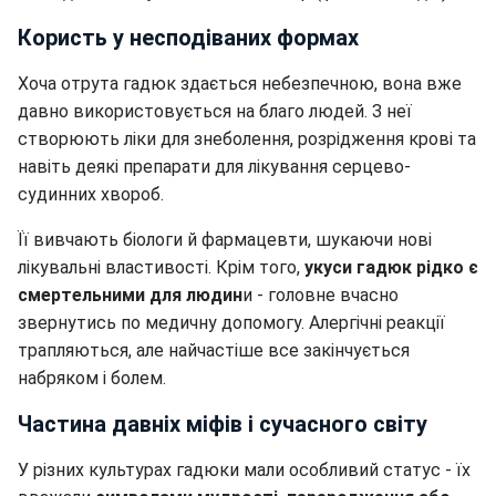
Користь у несподіваних формах
Хоча отрута гадюк здається небезпечною, вона вже
давно використовується на благо людей. З неї
створюють ліки для знеболення, розрідження крові та
навіть деякі препарати для лікування серцево-
судинних хвороб.
Її вивчають біологи й фармацевти, шукаючи нові
лікувальні властивості. Крім того,
укуси гадюк рідко є
смертельними для людин
и - головне вчасно
звернутись по медичну допомогу. Алергічні реакції
трапляються, але найчастіше все закінчується
набряком і болем.
Частина давніх міфів і сучасного світу
У різних культурах гадюки мали особливий статус - їх