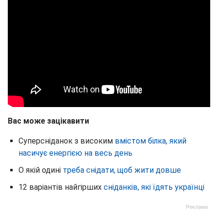
Вас може зацікавити
Суперсніданок з високим
вмістом білка, який
насичує енергією на весь день
О якій одині
треба снідати, щоб жити довше
12 варіантів найгірших
сніданків, які їдять українці