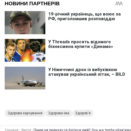
Здорове харчування
Здорова їжа
Здоров'я
Головна
›
Життя
›
Пішли на природу та боїтеся змій? Ось що треба обов'язк