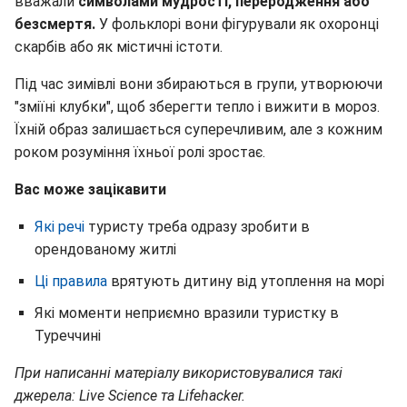
вважали
символами мудрості, переродження або
безсмертя.
У фольклорі вони фігурували як охоронці
скарбів або як містичні істоти.
Під час зимівлі вони збираються в групи, утворюючи
"зміїні клубки", щоб зберегти тепло і вижити в мороз.
Їхній образ залишається суперечливим, але з кожним
роком розуміння їхньої ролі зростає.
Вас може зацікавити
Які речі
туристу треба одразу зробити в
орендованому житлі
Ці правила
врятують дитину від утоплення на морі
Які моменти неприємно вразили туристку в
Туреччині
При написанні матеріалу використовувалися такі
джерела: Live Science та Lifehacker.