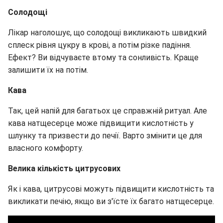
Солодощі
Лікар наголошує, що солодощі викликають швидкий
сплеск рівня цукру в крові, а потім різке падіння.
Ефект? Ви відчуваєте втому та сонливість. Краще
залишити їх на потім.
Кава
Так, цей напій для багатьох це справжній ритуал. Але
кава натщесерце може підвищити кислотність у
шлунку та призвести до печії. Варто змінити це для
власного комфорту.
Велика кількість цитрусових
Як і кава, цитрусові можуть підвищити кислотність та
викликати печію, якщо ви з'їсте їх багато натщесерце.