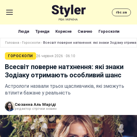
rbc.ua
Люди
Тренди
Корисне
Смачно
Гороскопи
Головна
›
Гороскопи
›
Всесвіт поверне натхнення: які знаки Зодіаку отри
ГОРОСКОПИ
26 червня 2026 · 06:10
Всесвіт поверне натхнення: які знаки
Зодіаку отримають особливий шанс
Астрологи назвали трьох щасливчиків, які зможуть
втілити бажане у реальність
Сюзанна Аль Маріді
редактор стрічки новин