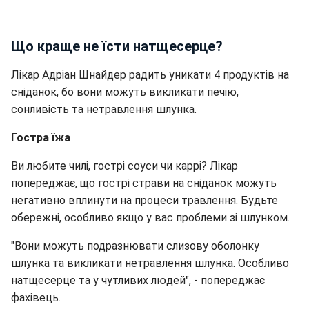
Що краще не їсти натщесерце?
Лікар Адріан Шнайдер радить уникати 4 продуктів на
сніданок, бо вони можуть викликати печію,
сонливість та нетравлення шлунка.
Гостра їжа
Ви любите чилі, гострі соуси чи каррі? Лікар
попереджає, що гострі страви на сніданок можуть
негативно вплинути на процеси травлення. Будьте
обережні, особливо якщо у вас проблеми зі шлунком.
"Вони можуть подразнювати слизову оболонку
шлунка та викликати нетравлення шлунка. Особливо
натщесерце та у чутливих людей", - попереджає
фахівець.