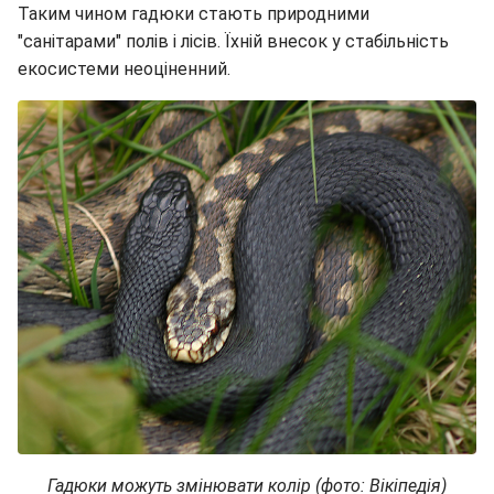
Таким чином гадюки стають природними
"санітарами" полів і лісів. Їхній внесок у стабільність
екосистеми неоціненний.
Гадюки можуть змінювати колір (фото: Вікіпедія)