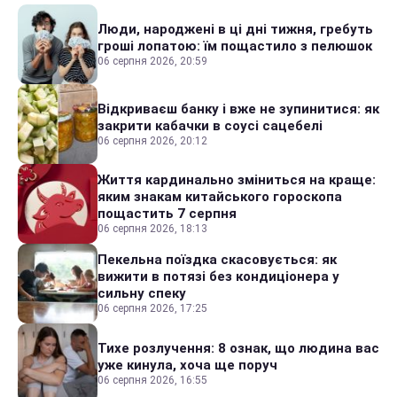
Люди, народжені в ці дні тижня, гребуть
гроші лопатою: їм пощастило з пелюшок
06 серпня 2026, 20:59
Відкриваєш банку і вже не зупинитися: як
закрити кабачки в соусі сацебелі
06 серпня 2026, 20:12
Життя кардинально зміниться на краще:
яким знакам китайського гороскопа
пощастить 7 серпня
06 серпня 2026, 18:13
Пекельна поїздка скасовується: як
вижити в потязі без кондиціонера у
сильну спеку
06 серпня 2026, 17:25
Тихе розлучення: 8 ознак, що людина вас
уже кинула, хоча ще поруч
06 серпня 2026, 16:55