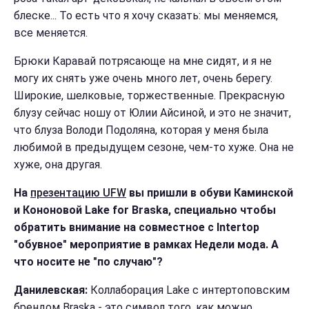
блеске... То есть что я хочу сказать: мы меняемся,
все меняется.
Брюки Каравай потрясающе на мне сидят, и я не
могу их снять уже очень много лет, очень берегу.
Широкие, шелковые, торжественные. П
рекрасную
блузу сейчас ношу от
Юлии Айсиной, и это не значит,
что блуза Володи Подоляна, которая у меня была
любимой в предыдущем сезоне, чем-то хуже. Она не
хуже, она другая.
На
презентацию UFW
вы пришли в обуви Каминской
и Кононовой Lake for Braska, специально чтобы
обратить внимание на совместное с Intertop
"обувное" мероприятие в рамках Недели мода. А
что носите не "по случаю"?
Данилевская:
Коллаборация Lake с интертоповским
брендом Braska - это символ того, как
можно