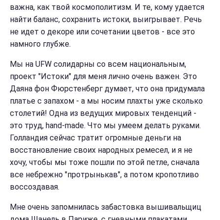
важна, как твой космополитизм. И те, кому удается
найти баланс, сохранить истоки, выигрывает.
Речь
не идет о декоре или сочетании цветов - все это
намного глубже.
Мы на UFW солидарны со всем национальным,
проект "Истоки" для меня лично очень важен.
Это
Даяна фон Фюрстенберг думает, что она придумала
платье с запахом - а мы носим плахты уже сколько
столетий! Одна из ведущих мировых тенденций -
это труд, hand-made. Что мы умеем делать руками.
Голландия сейчас тратит огромные деньги на
восстановление своих народных ремесел, и я не
хочу, чтобы мы тоже пошли по этой петле, сначала
все небрежно "протрынькав", а потом кропотливо
воссоздавая.
Мне очень запомнилась забастовка вышивальщиц
дома Шанель в Париже, с гневными плакатами,