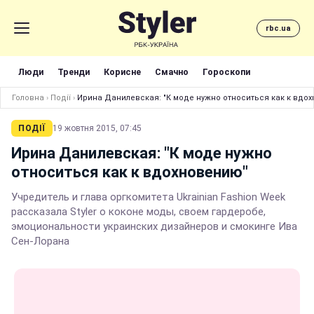
rbc.ua
Люди
Тренди
Корисне
Смачно
Гороскопи
Головна
›
Події
›
Ирина Данилевская: "К моде нужно относиться как к вдо
ПОДІЇ
19 жовтня 2015, 07:45
Ирина Данилевская: "К моде нужно
относиться как к вдохновению"
Учредитель и глава оргкомитета Ukrainian Fashion Week
рассказала Styler о коконе моды, своем гардеробе,
эмоциональности украинских дизайнеров и смокинге Ива
Сен-Лорана