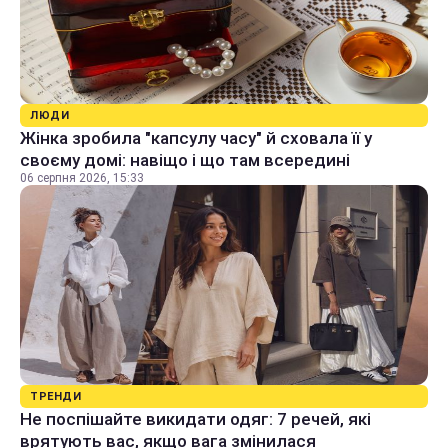
ЛЮДИ
Жінка зробила "капсулу часу" й сховала її у
своєму домі: навіщо і що там всередині
06 серпня 2026, 15:33
ТРЕНДИ
Не поспішайте викидати одяг: 7 речей, які
врятують вас, якщо вага змінилася