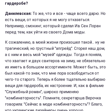
гардеробе?
Данилевская:
То же, что и все - чаще всего дарю. Но
есть вещи, от которых я не могу отказаться.
Например, смокинг, который сделал Ив Сен Лоран
перед тем, как уйти из своего Дома моды.
К сожалению, в моей жизни произошел такой... ну не
трагический, но грустный "апгрейд". Сгорел наш дом,
а с ним и весь мой "музей" одежды. Тогда я поняла,
что хватает и двух свитеров на зиму, не обязательно
их иметь в большом ассортименте. Может быть, это
был какой-то знак, что мне пора освободиться от
чего-то старого. Теперь я более тщательно выбираю
вещи для гардероба, их настроение. И, как в фильме
"Служебный роман", широко применяю
"комбинаторность". Помните, секретарша Верочка
говорила: "Сейчас в моде комбинаторность"?
Благо,
что украинские дизайнеры очень хорошо