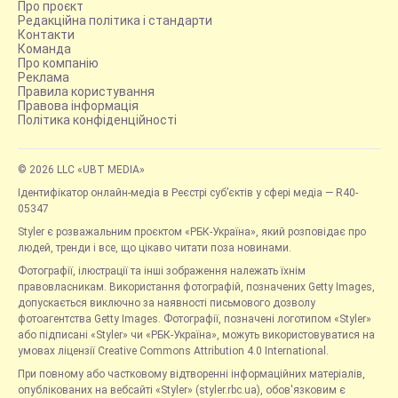
Про проєкт
Редакційна політика і стандарти
Контакти
Команда
Про компанію
Реклама
Правила користування
Правова інформація
Політика конфіденційності
© 2026 LLC «UBT MEDIA»
Ідентифікатор онлайн-медіа в Реєстрі суб’єктів у сфері медіа — R40-
05347
Styler є розважальним проєктом «РБК-Україна», який розповідає про
людей, тренди і все, що цікаво читати поза новинами.
Фотографії, ілюстрації та інші зображення належать їхнім
правовласникам. Використання фотографій, позначених Getty Images,
допускається виключно за наявності письмового дозволу
фотоагентства Getty Images. Фотографії, позначені логотипом «Styler»
або підписані «Styler» чи «РБК-Україна», можуть використовуватися на
умовах ліцензії Creative Commons Attribution 4.0 International.
При повному або частковому відтворенні інформаційних матеріалів,
опублікованих на вебсайті «Styler» (styler.rbc.ua), обов'язковим є