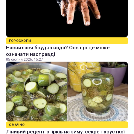
ГОРОСКОПИ
Наснилася брудна вода? Ось що це може
означати насправді
05 серпня 2026, 15:27
СМАЧНО
Лінивий рецепт огірків на зиму: секрет хрусткої