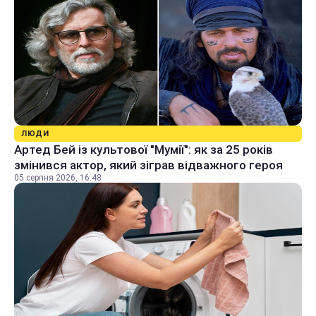
ЛЮДИ
Артед Бей із культової "Мумії": як за 25 років
змінився актор, який зіграв відважного героя
05 серпня 2026, 16:48