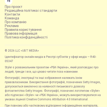
FB
Про проєкт
Редакційна політика і стандарти
Контакти
Команда
Про компанію
Реклама
Правила користування
Правова інформація
Політика конфіденційності
© 2026 LLC «UBT MEDIA»
Ідентифікатор онлайн-медіа в Реєстрі суб’єктів у сфері медіа — R40-
05347
Styler є розважальним проєктом «РБК-Україна», який розповідає про
людей, тренди і все, що цікаво читати поза новинами.
Фотографії, ілюстрації та інші зображення належать їхнім
правовласникам. Використання фотографій, позначених Getty Images,
допускається виключно за наявності письмового дозволу
фотоагентства Getty Images. Фотографії, позначені логотипом «Styler»
або підписані «Styler» чи «РБК-Україна», можуть використовуватися на
умовах ліцензії Creative Commons Attribution 4.0 International.
При повному або частковому відтворенні інформаційних матеріалів,