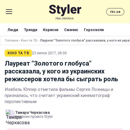
rbc.ua
Люди
Тренди
Корисне
Смачно
Гороскопи
Головна
›
Кіно та ТБ
›
Лауреат "Золотого глобуса" рассказала, у кого из ук
КІНО ТА ТБ
23 липня 2017, 08:00
Лауреат "Золотого глобуса"
рассказала, у кого из украинских
режиссеров хотела бы сыграть роль
Изабель Юппер отметила фильмы Сергея Лозницы и
призналась, что считает украинский кинематограф
перспективным
Тамара Черкасова
Керівник проекта Styler