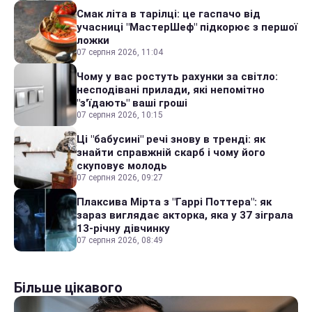
Смак літа в тарілці: це гаспачо від
учасниці "МастерШеф" підкорює з першої
ложки
07 серпня 2026, 11:04
Чому у вас ростуть рахунки за світло:
несподівані прилади, які непомітно
"з'їдають" ваші гроші
07 серпня 2026, 10:15
Ці "бабусині" речі знову в тренді: як
знайти справжній скарб і чому його
скуповує молодь
07 серпня 2026, 09:27
Плаксива Мірта з "Гаррі Поттера": як
зараз виглядає акторка, яка у 37 зіграла
13-річну дівчинку
07 серпня 2026, 08:49
Більше цікавого