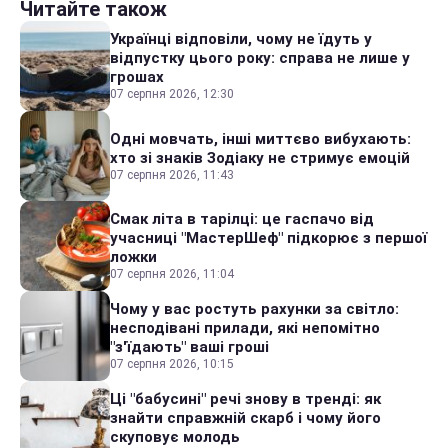
Читайте також
Українці відповіли, чому не їдуть у
відпустку цього року: справа не лише у
грошах
07 серпня 2026, 12:30
Одні мовчать, інші миттєво вибухають:
хто зі знаків Зодіаку не стримує емоцій
07 серпня 2026, 11:43
Смак літа в тарілці: це гаспачо від
учасниці "МастерШеф" підкорює з першої
ложки
07 серпня 2026, 11:04
Чому у вас ростуть рахунки за світло:
несподівані прилади, які непомітно
"з'їдають" ваші гроші
07 серпня 2026, 10:15
Ці "бабусині" речі знову в тренді: як
знайти справжній скарб і чому його
скуповує молодь