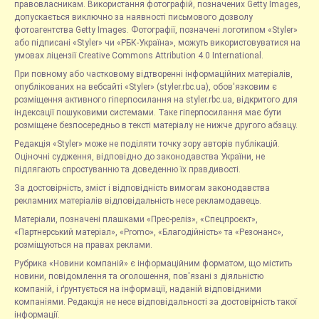
правовласникам. Використання фотографій, позначених Getty Images,
допускається виключно за наявності письмового дозволу
фотоагентства Getty Images. Фотографії, позначені логотипом «Styler»
або підписані «Styler» чи «РБК-Україна», можуть використовуватися на
умовах ліцензії Creative Commons Attribution 4.0 International.
При повному або частковому відтворенні інформаційних матеріалів,
опублікованих на вебсайті «Styler» (styler.rbc.ua), обов'язковим є
розміщення активного гіперпосилання на styler.rbc.ua, відкритого для
індексації пошуковими системами. Таке гіперпосилання має бути
розміщене безпосередньо в тексті матеріалу не нижче другого абзацу.
Редакція «Styler» може не поділяти точку зору авторів публікацій.
Оціночні судження, відповідно до законодавства України, не
підлягають спростуванню та доведенню їх правдивості.
За достовірність, зміст і відповідність вимогам законодавства
рекламних матеріалів відповідальність несе рекламодавець.
Матеріали, позначені плашками «Прес-реліз», «Спецпроєкт»,
«Партнерський матеріал», «Promo», «Благодійність» та «Резонанс»,
розміщуються на правах реклами.
Рубрика «Новини компаній» є інформаційним форматом, що містить
новини, повідомлення та оголошення, пов'язані з діяльністю
компаній, і ґрунтується на інформації, наданій відповідними
компаніями. Редакція не несе відповідальності за достовірність такої
інформації.