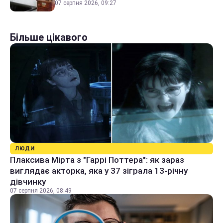
07 серпня 2026, 09:27
Більше цікавого
ЛЮДИ
Плаксива Мірта з "Гаррі Поттера": як зараз
виглядає акторка, яка у 37 зіграла 13-річну
дівчинку
07 серпня 2026, 08:49