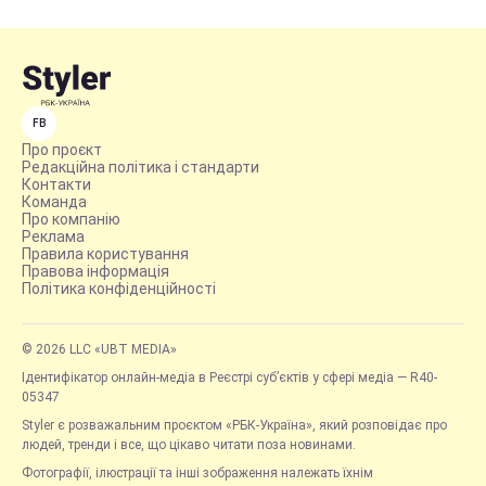
FB
Про проєкт
Редакційна політика і стандарти
Контакти
Команда
Про компанію
Реклама
Правила користування
Правова інформація
Політика конфіденційності
© 2026 LLC «UBT MEDIA»
Ідентифікатор онлайн-медіа в Реєстрі суб’єктів у сфері медіа — R40-
05347
Styler є розважальним проєктом «РБК-Україна», який розповідає про
людей, тренди і все, що цікаво читати поза новинами.
Фотографії, ілюстрації та інші зображення належать їхнім