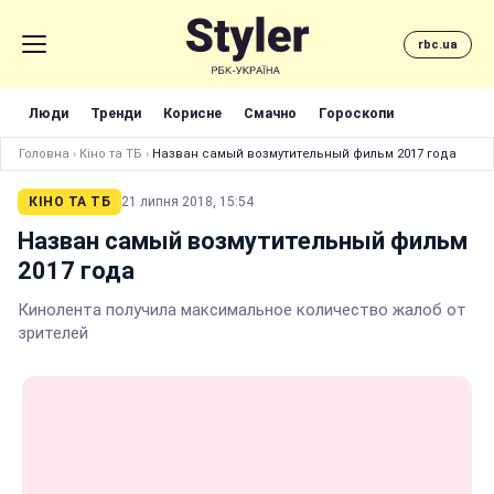
rbc.ua
Люди
Тренди
Корисне
Смачно
Гороскопи
Головна
›
Кіно та ТБ
›
Назван самый возмутительный фильм 2017 года
КІНО ТА ТБ
21 липня 2018, 15:54
Назван самый возмутительный фильм
2017 года
Кинолента получила максимальное количество жалоб от
зрителей