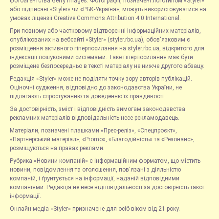
фотоагентства Getty Images. Фотографії, позначені логотипом «Styler»
або підписані «Styler» чи «РБК-Україна», можуть використовуватися на
умовах ліцензії Creative Commons Attribution 4.0 International.
При повному або частковому відтворенні інформаційних матеріалів,
опублікованих на вебсайті «Styler» (styler.rbc.ua), обов'язковим є
розміщення активного гіперпосилання на styler.rbc.ua, відкритого для
індексації пошуковими системами. Таке гіперпосилання має бути
розміщене безпосередньо в тексті матеріалу не нижче другого абзацу.
Редакція «Styler» може не поділяти точку зору авторів публікацій.
Оціночні судження, відповідно до законодавства України, не
підлягають спростуванню та доведенню їх правдивості.
За достовірність, зміст і відповідність вимогам законодавства
рекламних матеріалів відповідальність несе рекламодавець.
Матеріали, позначені плашками «Прес-реліз», «Спецпроєкт»,
«Партнерський матеріал», «Promo», «Благодійність» та «Резонанс»,
розміщуються на правах реклами.
Рубрика «Новини компаній» є інформаційним форматом, що містить
новини, повідомлення та оголошення, пов'язані з діяльністю
компаній, і ґрунтується на інформації, наданій відповідними
компаніями. Редакція не несе відповідальності за достовірність такої
інформації.
Онлайн-медіа «Styler» призначене для осіб віком від 21 року.