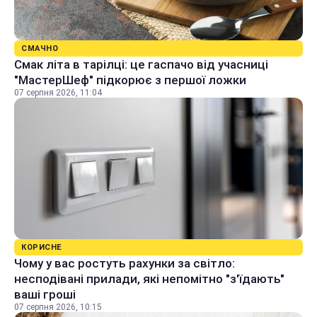
СМАЧНО
Смак літа в тарілці: це гаспачо від учасниці
"МастерШеф" підкорює з першої ложки
07 серпня 2026, 11:04
КОРИСНЕ
Чому у вас ростуть рахунки за світло:
несподівані прилади, які непомітно "з'їдають"
ваші гроші
07 серпня 2026, 10:15