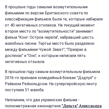
В прошлые годы самыми возмутительными
фильмами по версии Британского совета по
классификации фильмов были те, которые набирали
от 40 негативных откликов. На текущий момент
второе место по "возмутительности" занимает
фильм "Конг: Остров черепа", набравший шесть
жалобных писем. Тертье место было разделено
между фильмами Чужой: Завет", "Призрак в
доспехах" и "Оно", к которым написали пять
негативных отзывов.
В прошлом году самым возмутительным фильмом
2016-го признали комедийный боевик "Дэдпул" c
Райаном Рейнольдсом. На супергеройскую ленту
поступила 51 жалоба.
Напомним, что два украинских фильма -
полнометражная кинокартина
"Дельта" Александра