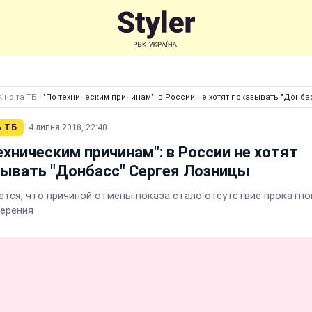
Кіно та ТБ
›
"По техническим причинам": в России не хотят показывать "Донба
А ТБ
14 липня 2018, 22:40
ехническим причинам": в России не хотят
ывать "Донбасс" Сергея Лозницы
тся, что причиной отмены показа стало отсутствие прокатно
ерения