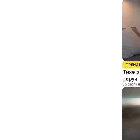
ТРЕНД
Тихе р
поруч
06 серпня