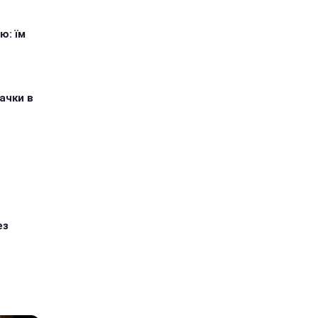
ю: їм
ачки в
ез