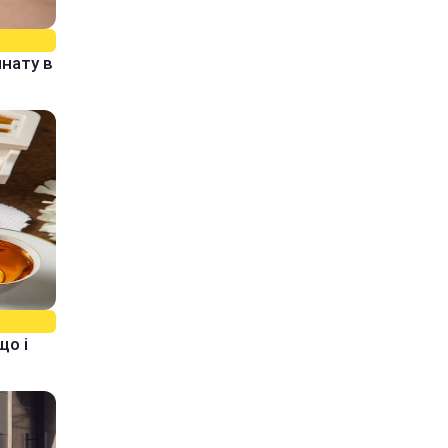
нату в
що і