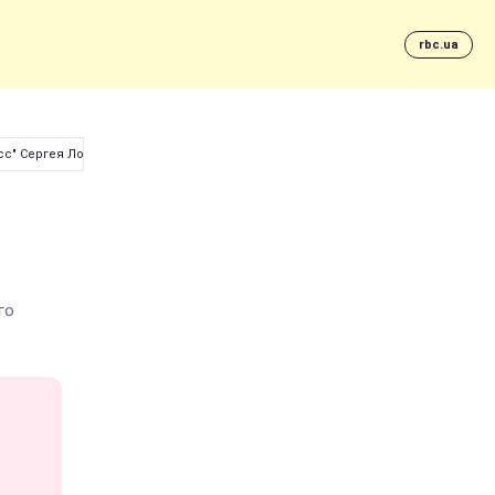
rbc.ua
сс" Сергея Лозницы
го