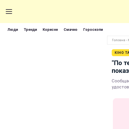
Люди
Тренди
Корисне
Смачно
Гороскопи
Головна
›
КІНО Т
"По т
показ
Сообщае
удостов