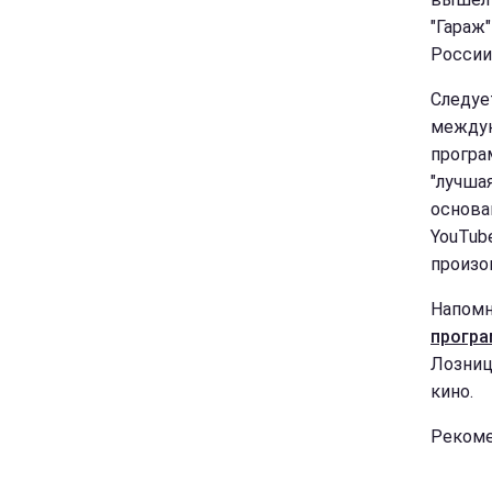
"Гараж
России
Следуе
междун
програ
"лучша
основа
YouTub
произо
Напомн
програ
Лозниц
кино.
Рекоме