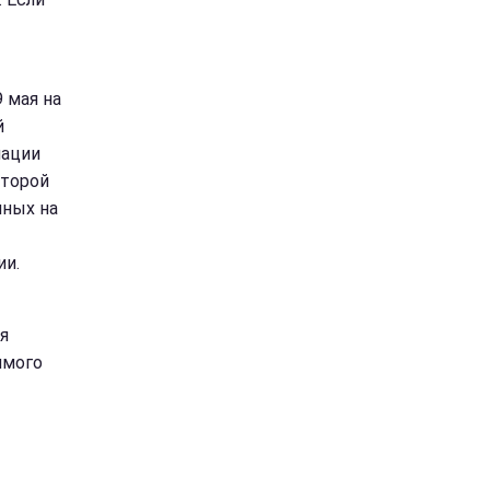
 мая на
й
нации
оторой
нных на
ии.
я
имого