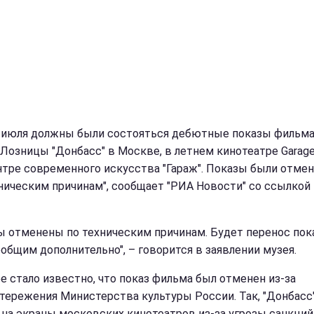
5 июля должны были состояться дебютные показы фильм
 Лозницы "Донбасс" в Москве, в летнем кинотеатре Garage
нтре современного искусства "Гараж". Показы были отме
хническим причинам", сообщает "РИА Новости" со ссылкой 
ы отменены по техническим причинам. Будет перенос пок
ообщим дополнительно", – говорится в заявлении музея.
е стало известно, что показ фильма был отменен из-за
тережения Министерства культуры России. Так, "Донбасс"
на экраны московских кинотеатров из-за угрозы санкций.