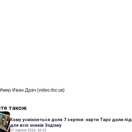
Умер Иван Драч (video.rbc.ua)
йте також
Кому усміхнеться доля 7 серпня: карти Таро дали під
для всіх знаків Зодіаку
07 серпня 2026, 06:02