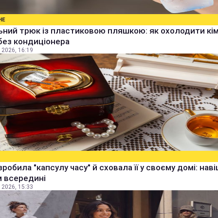
НЕ
ьний трюк із пластиковою пляшкою: як охолодити кім
без кондиціонера
 2026, 16:19
зробила "капсулу часу" й сховала її у своєму домі: наві
м всередині
 2026, 15:33