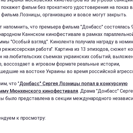
" покажет фильм без прокатного удостоверения на показ в
 фильма Лозницы, организацию и вовсе могут закрыть.
т напомнить, что премьера фильма "Донбасс" состоялась 9
ародном Каннском кинофестивале в рамках параллельно
ммы "Особый взгляд". Кинолента получила награду в номи
я режиссерская работа". Картина из 13 эпизодов, сюжет к
н на любительских съемках украинских событий, выложе
e, воссоздает в игровом формате реальные истории,
шедшие на востоке Украины во время российской агресс
им, что "
Донбасс" Сергея Лозницы попал в конкурсную
мму Мюнхенского кинофестиваля
. Драма "Донбасс" Серге
ы было представлена в секции международного независ
ндуем к просмотру: