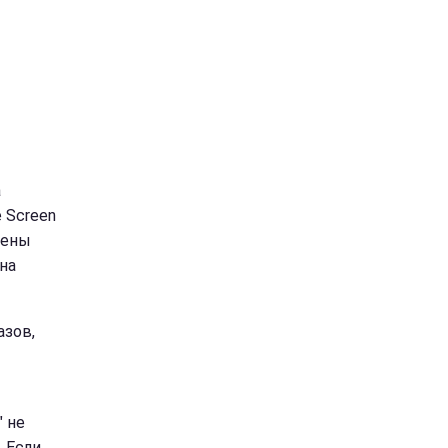
а
 Screen
нены
на
азов,
 не
 Если