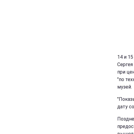
14 и 1
Сергея
при це
"по те
музей.
"Показ
дату с
Поздне
предос
вышел 