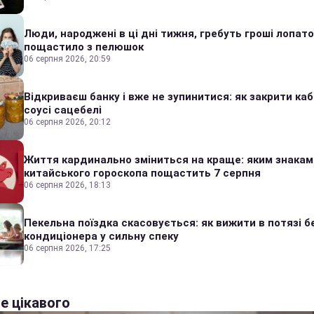
Люди, народжені в ці дні тижня, гребуть гроші лопато
пощастило з пелюшок
06 серпня 2026, 20:59
Відкриваєш банку і вже не зупинитися: як закрити каб
соусі сацебелі
06 серпня 2026, 20:12
Життя кардинально зміниться на краще: яким знакам
китайського гороскопа пощастить 7 серпня
06 серпня 2026, 18:13
Пекельна поїздка скасовується: як вижити в потязі б
кондиціонера у сильну спеку
06 серпня 2026, 17:25
е цікавого