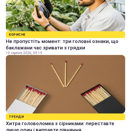
КОРИСНЕ
Не пропустіть момент: три головні ознаки, що
баклажани час зривати з грядки
10 серпня 2026, 09:19
ТРЕНДИ
Хитра головоломка з сірниками: переставте
лише один і виправте рівняння