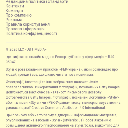
Редакційна політика і стандарти
Контакти
Команда
Про компанію
Реклама
Правила користування
Правова інформація
Політика конфіденційності
© 2026 LLC «UBT MEDIA»
Ідентифікатор онлайн-медіа в Реєстрі суб’єктів у сфері медіа — R40-
05347
Styler є розважальним проєктом «РБК-Україна», який розповідає про
людей, тренди і все, що цікаво читати поза новинами.
Фотографії, ілюстрації та інші зображення належать їхнім
правовласникам. Використання фотографій, позначених Getty Images,
допускається виключно за наявності письмового дозволу
фотоагентства Getty Images. Фотографії, позначені логотипом «Styler»
або підписані «Styler» чи «РБК-Україна», можуть використовуватися на
умовах ліцензії Creative Commons Attribution 4.0 International.
При повному або частковому відтворенні інформаційних матеріалів,
опублікованих на вебсайті «Styler» (styler.rbc.ua), обов'язковим є
розміщення активного гіперпосилання на styler.rbc.ua, відкритого для