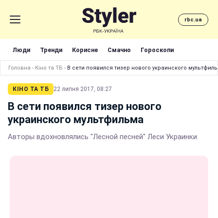
rbc.ua
Люди
Тренди
Корисне
Смачно
Гороскопи
Головна
›
Кіно та ТБ
›
В сети появился тизер нового украинского мультфил
КІНО ТА ТБ
22 липня 2017, 08:27
В сети появился тизер нового
украинского мультфильма
Авторы вдохновлялись "Лесной песней" Леси Украинки