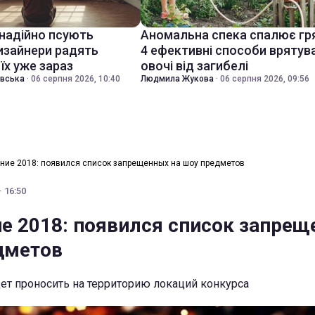
знадійно псують
Аномальна спека спалює гр
дизайнери радять
4 ефективні способи врятув
їх уже зараз
овочі від загибелі
івська
·
06 серпня 2026, 10:40
Людмила Жукова
·
06 серпня 2026, 09:56
ние 2018: появился список запрещенных на шоу предметов
· 16:50
е 2018: появился список запре
дметов
ет проносить на территорию локаций конкурса