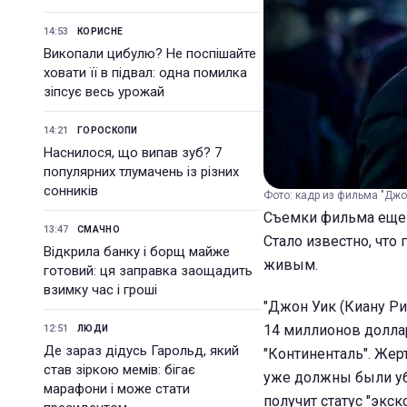
14:53
КОРИСНЕ
Викопали цибулю? Не поспішайте
ховати її в підвал: одна помилка
зіпсує весь урожай
14:21
ГОРОСКОПИ
Наснилося, що випав зуб? 7
популярних тлумачень із різних
сонників
Фото: кадр из фильма "Джо
Съемки фильма еще н
13:47
СМАЧНО
Стало известно, что
Відкрила банку і борщ майже
живым.
готовий: ця заправка заощадить
взимку час і гроші
"Джон Уик (Киану Рив
14 миллионов доллар
12:51
ЛЮДИ
Де зараз дідусь Гарольд, який
"Континенталь". Жер
став зіркою мемів: бігає
уже должны были уби
марафони і може стати
получит статус "экс