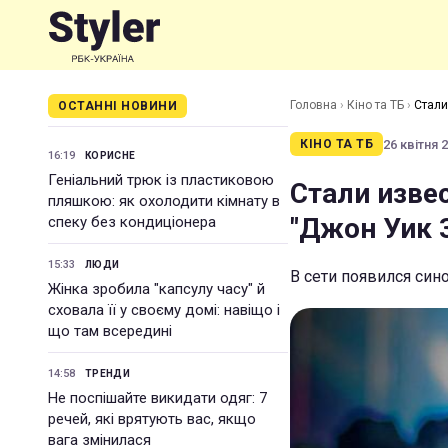
Головна
›
Кіно та ТБ
›
Стали
ОСТАННІ НОВИНИ
26 квітня 2
КІНО ТА ТБ
16:19
КОРИСНЕ
Геніальний трюк із пластиковою
Стали изве
пляшкою: як охолодити кімнату в
"Джон Уик 
спеку без кондиціонера
15:33
ЛЮДИ
В сети появился син
Жінка зробила "капсулу часу" й
сховала її у своєму домі: навіщо і
що там всередині
14:58
ТРЕНДИ
Не поспішайте викидати одяг: 7
речей, які врятують вас, якщо
вага змінилася