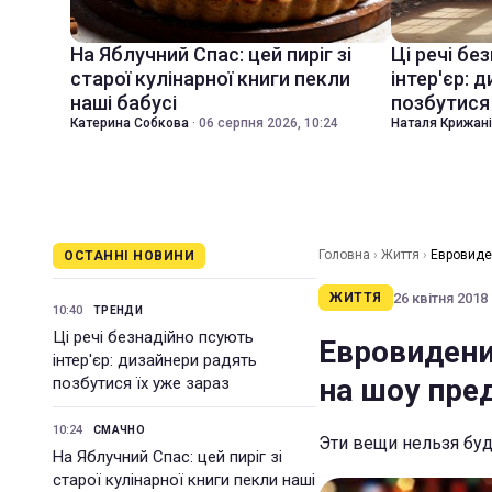
На Яблучний Спас: цей пиріг зі
Ці речі бе
старої кулінарної книги пекли
інтер'єр: 
наші бабусі
позбутися 
Катерина Собкова
·
06 серпня 2026, 10:24
Наталя Крижан
Головна
›
Життя
›
Евровиде
ОСТАННІ НОВИНИ
26 квітня 2018 
ЖИТТЯ
10:40
ТРЕНДИ
Ці речі безнадійно псують
Евровидени
інтер'єр: дизайнери радять
на шоу пре
позбутися їх уже зараз
10:24
СМАЧНО
Эти вещи нельзя буд
На Яблучний Спас: цей пиріг зі
старої кулінарної книги пекли наші