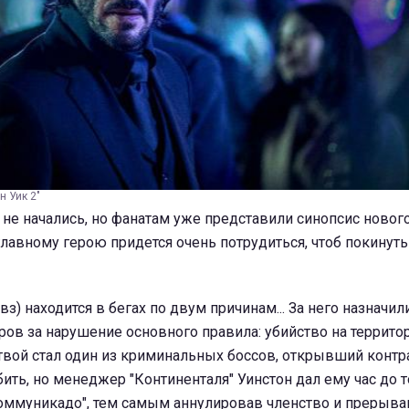
н Уик 2"
е начались, но фанатам уже представили синопсис нового
 главному герою придется очень потрудиться, чтоб покину
з) находится в бегах по двум причинам... За него назначил
ов за нарушение основного правила: убийство на террито
твой стал один из криминальных боссов, открывший контр
ть, но менеджер "Континенталя" Уинстон дал ему час до то
коммуникадо", тем самым аннулировав членство и прерыва