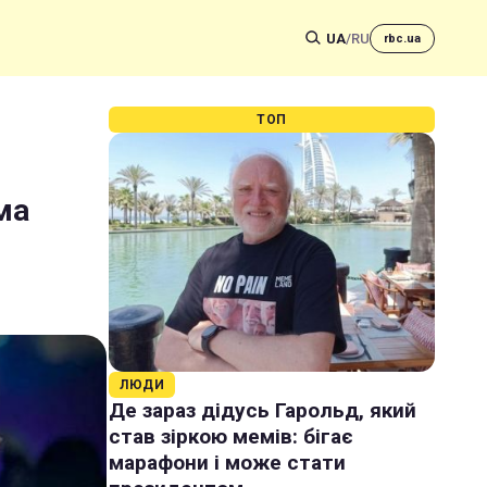
UA
/
RU
rbc.ua
ТОП
ма
ЛЮДИ
Де зараз дідусь Гарольд, який
став зіркою мемів: бігає
марафони і може стати