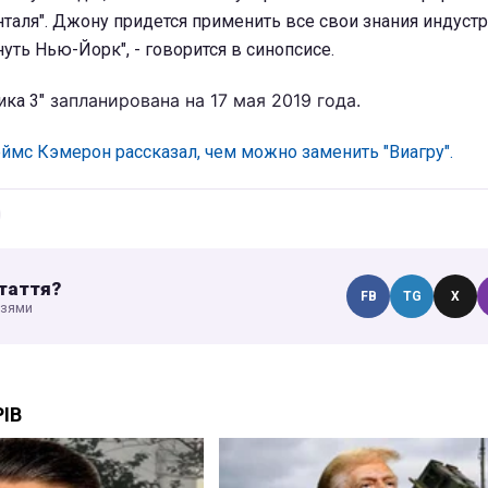
таля". Джону придется применить все свои знания индуст
уть Нью-Йорк", - говорится в синопсисе.
запланирована на 17 мая 2019 года.
ика 3"
мс Кэмерон рассказал, чем можно заменить "Виагру".
таття?
FB
TG
X
узями