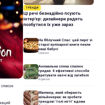
ТРЕНДИ
Ці речі безнадійно псують
інтер'єр: дизайнери радять
позбутися їх уже зараз
На Яблучний Спас: цей пиріг зі
старої кулінарної книги пекли
наші бабусі
Смачно
Аномальна спека спалює
грядки: 4 ефективні способи
врятувати овочі від загибелі
Корисне
 список
Манікюр, який обирають
мільйонерки: як зробити
трендові "голі нігті" вдома
окаций