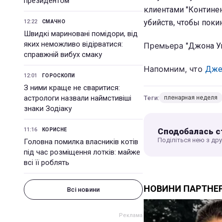
президентом
клиентами "Континен
убийств, чтобы покин
12:22
СМАЧНО
Швидкі мариновані помідори, від
яких неможливо відірватися:
Премьера
"Джона У
справжній вибух смаку
Напомним, что
Джей
12:01
ГОРОСКОПИ
З ними краще не сваритися:
астрологи назвали наймстивіші
Теги:
пленарная неделя
знаки Зодіаку
Сподобалась с
11:16
КОРИСНЕ
Поділіться нею з др
Головна помилка власників котів
під час розміщення лотків: майже
всі її роблять
Всі новини