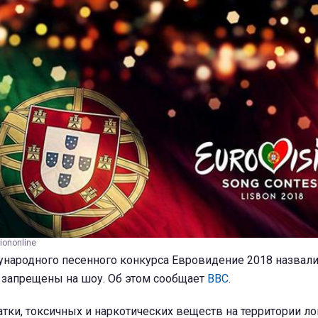
iononline
народного песенного конкурса Евровидение 2018 назвали
 запрещены на шоу. Об этом сообщает
ВВС
.
тки, токсичных и наркотических веществ на территории л