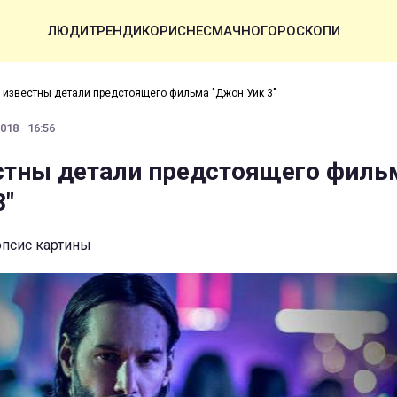
ЛЮДИ
ТРЕНДИ
КОРИСНЕ
СМАЧНО
ГОРОСКОПИ
 известны детали предстоящего фильма "Джон Уик 3"
018 · 16:56
стны детали предстоящего филь
3"
опсис картины