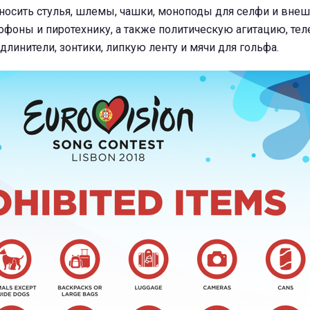
оносить стулья, шлемы, чашки, моноподы для селфи и вне
фоны и пиротехнику, а также политическую агитацию, те
удлинители, зонтики, липкую ленту и мячи для гольфа.