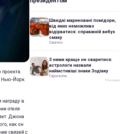
президентом
Швидкі мариновані помідори,
від яких неможливо
відірватися: справжній вибух
смаку
Смачно
З ними краще не сваритися:
астрологи назвали
наймстивіші знаки Зодіаку
 проекта.
Гороскопи
ть Нью-Йорк
и награду в
рии отеля
акт. Джона
го, как он
ние связей с