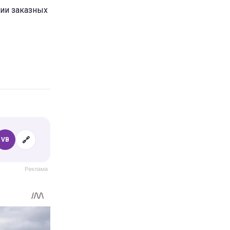
рии заказных
🔗
VB