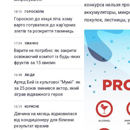
конкурса нельзя пр
аккумуляторы, микро
18:13
ГОРОСКОПИ
Гороскоп до кінця літа: кому
покупок, лестницы, 
варто готуватися до кар'єрних
злетів та розкриття таємниць
17:34
СМАЧНО
Варити не потрібно: як закрити
освіжаючий компот із будь-яких
фруктів за 15 хвилин
16:48
ЛЮДИ
Артед Бей із культової "Мумії": як
за 25 років змінився актор, який
зіграв відважного героя
16:19
КОРИСНЕ
Дівчина на місяць відмовилася
від кондиціонеру для білизни:
результат вразив