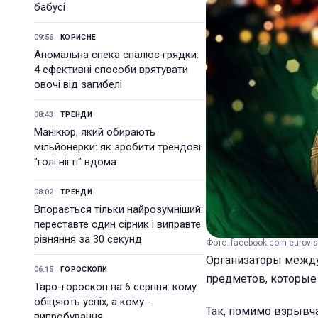
бабусі
09:56
КОРИСНЕ
Аномальна спека спалює грядки:
4 ефективні способи врятувати
овочі від загибелі
08:43
ТРЕНДИ
Манікюр, який обирають
мільйонерки: як зробити трендові
"голі нігті" вдома
08:02
ТРЕНДИ
Впорається тільки найрозумніший:
переставте один сірник і виправте
рівняння за 30 секунд
Фото: facebook.com-eurovis
Организаторы между
06:15
ГОРОСКОПИ
предметов, которые
Таро-гороскоп на 6 серпня: кому
обіцяють успіх, а кому -
Так, помимо взрывча
випробування