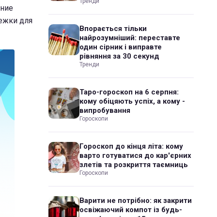
Тренди
шние
лежки для
Впорається тільки
найрозумніший: переставте
один сірник і виправте
рівняння за 30 секунд
Тренди
Таро-гороскоп на 6 серпня:
кому обіцяють успіх, а кому -
випробування
Гороскопи
Гороскоп до кінця літа: кому
варто готуватися до кар'єрних
злетів та розкриття таємниць
Гороскопи
Варити не потрібно: як закрити
освіжаючий компот із будь-