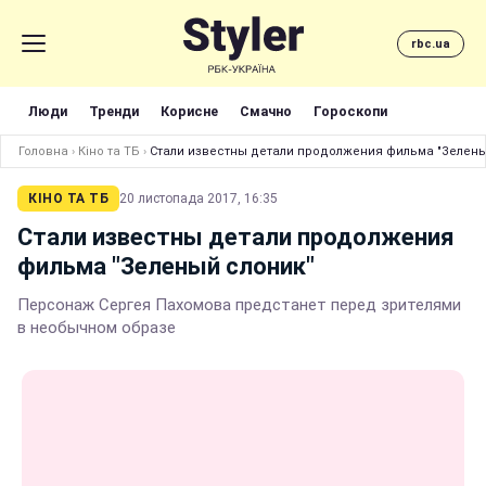
rbc.ua
Люди
Тренди
Корисне
Смачно
Гороскопи
Головна
›
Кіно та ТБ
›
Стали известны детали продолжения фильма "Зелены
КІНО ТА ТБ
20 листопада 2017, 16:35
Стали известны детали продолжения
фильма "Зеленый слоник"
Персонаж Сергея Пахомова предстанет перед зрителями
в необычном образе