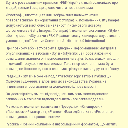
Styler є розважальним проєктом «РБК-Україна», який розповідає про
людей, тренди і все, що цікаво читати поза новинами.
Фотографії, ілюстрації та інші зображення належать їхнім
правовласникам. Використання фотографій, позначених Getty Images,
допускається виключно за наявності письмового дозволу
фотоагентства Getty Images. Фотографії, позначені логотипом «Styler»
або підписані «Styler» чи «РБК-Україна», можуть використовуватися на
умовах ліцензії Creative Commons Attribution 4.0 International.
При повному або частковому відтворенні інформаційних матеріалів,
опублікованих на вебсайті «Styler» (styler.rbc.ua), обов'язковим є
розміщення активного гіперпосилання на styler.rbc.ua, відкритого для
індексації пошуковими системами. Таке гіперпосилання має бути
розміщене безпосередньо в тексті матеріалу не нижче другого абзацу.
Редакція «Styler» може не поділяти точку зору авторів публікацій.
Оціночні судження, відповідно до законодавства України, не
підлягають спростуванню та доведенню їх правдивості.
За достовірність, зміст і відповідність вимогам законодавства
рекламних матеріалів відповідальність несе рекламодавець.
Матеріали, позначені плашками «Прес-реліз», «Спецпроєкт»,
«Партнерський матеріал», «Promo», «Благодійність» та «Резонанс»,
розміщуються на правах реклами.
Рубрика «Новини компаній» є інформаційним форматом, що містить