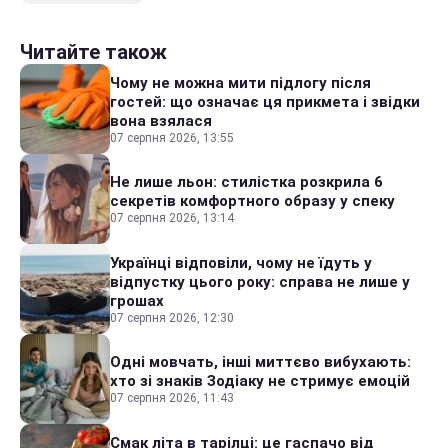
Читайте також
Чому не можна мити підлогу після
гостей: що означає ця прикмета і звідки
вона взялася
07 серпня 2026, 13:55
Не лише льон: стилістка розкрила 6
секретів комфортного образу у спеку
07 серпня 2026, 13:14
Українці відповіли, чому не їдуть у
відпустку цього року: справа не лише у
грошах
07 серпня 2026, 12:30
Одні мовчать, інші миттєво вибухають:
хто зі знаків Зодіаку не стримує емоцій
07 серпня 2026, 11:43
Смак літа в тарілці: це гаспачо від