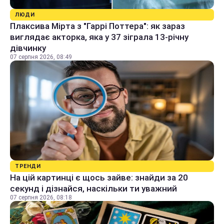
ЛЮДИ
Плаксива Мірта з "Гаррі Поттера": як зараз
виглядає акторка, яка у 37 зіграла 13-річну
дівчинку
07 серпня 2026, 08:49
ТРЕНДИ
На цій картинці є щось зайве: знайди за 20
секунд і дізнайся, наскільки ти уважний
07 серпня 2026, 08:18