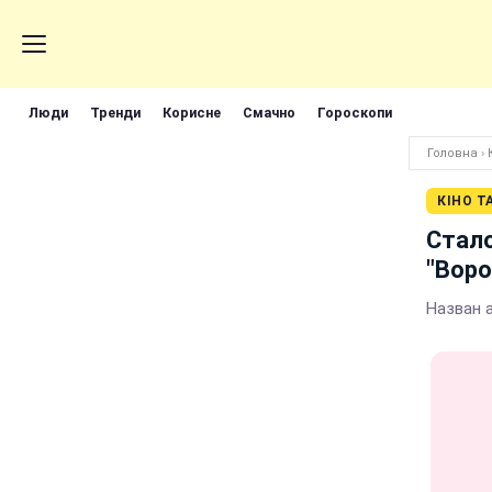
Люди
Тренди
Корисне
Смачно
Гороскопи
Головна
›
КІНО Т
Стало
"Вор
Назван 