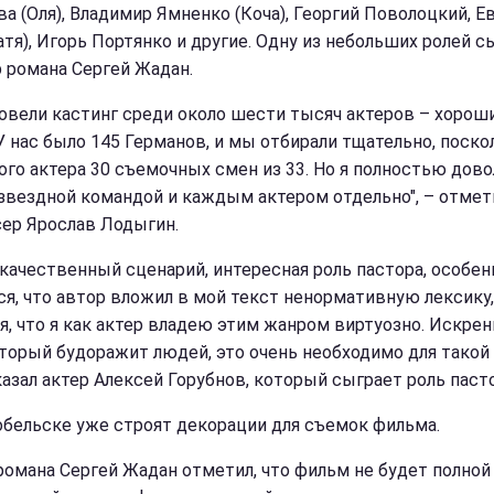
ва (Оля), Владимир Ямненко (Коча), Георгий Поволоцкий, Е
атя), Игорь Портянко и другие. Одну из небольших ролей с
р романа Сергей Жадан.
овели кастинг среди около шести тысяч актеров – хороши
 У нас было 145 Германов, и мы отбирали тщательно, поско
ного актера 30 съемочных смен из 33. Но я полностью дов
звездной командой и каждым актером отдельно", – отмет
ер Ярослав Лодыгин.
 качественный сценарий, интересная роль пастора, особен
ся, что автор вложил в мой текст ненормативную лексику
я, что я как актер владею этим жанром виртуозно. Искре
оторый будоражит людей, это очень необходимо для такой 
казал актер Алексей Горубнов, который сыграет роль пасто
обельске уже строят декорации для съемок фильма.
романа Сергей Жадан отметил, что фильм не будет полной