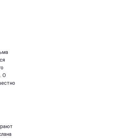
льма
ся
го
. О
вестно
грают
слана