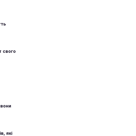
уть
т свого
 вони
в, які