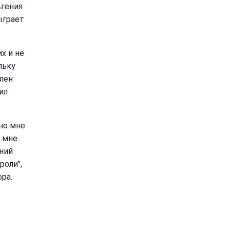
вгения
ыграет
х и не
льку
олен
ил
но мне
, мне
нний
роли",
ра.