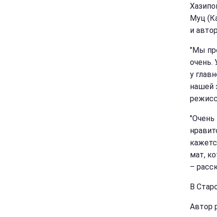
Хазипо
Муц (К
и авто
"Мы пр
очень.
у глав
нашей 
режисс
"Очень
нравит
кажетс
мат, к
– расс
В Стар
Автор 