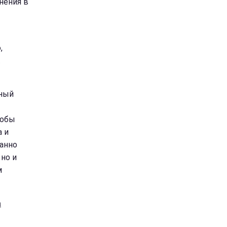
нения в
,
.
нный
тобы
а и
данно
 но и
м
а