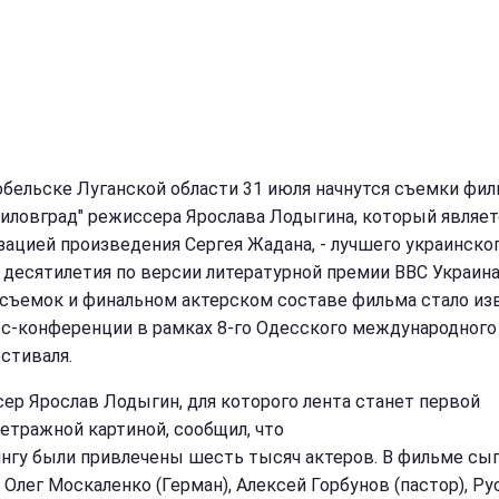
обельске Луганской области 31 июля начнутся съемки фи
иловград" режиссера Ярослава Лодыгина, который являет
зацией произведения Сергея Жадана, - лучшего украинско
 десятилетия по версии литературной премии ВВС Украина
 съемок и финальном актерском составе фильма стало из
сс-конференции в рамках 8-го Одесского международного
стиваля.
ер Ярослав Лодыгин, для которого лента станет первой
етражной картиной, сообщил, что
ингу были привлечены шесть тысяч актеров. В фильме сы
 Олег Москаленко (Герман), Алексей Горбунов (пастор), Ру