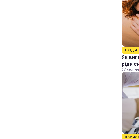
ЛЮДИ
Як виг
рідкіс
07 серпня
КОРИС