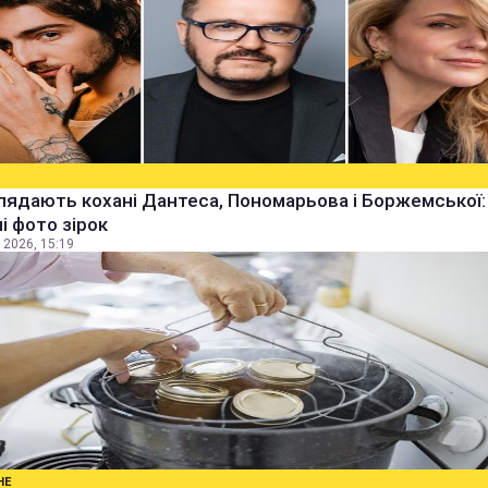
лядають кохані Дантеса, Пономарьова і Боржемської:
ні фото зірок
 2026, 15:19
НЕ