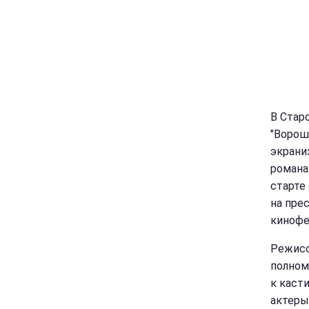
В Стар
"Ворош
экрани
романа
старте
на пре
кинофе
Режисс
полном
к каст
актеры