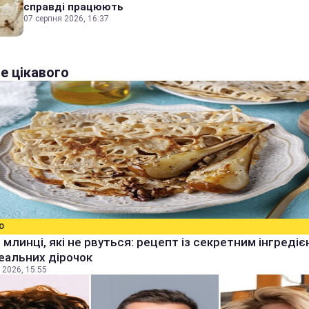
справді працюють
07 серпня 2026, 16:37
е цікавого
О
 млинці, які не рвуться: рецепт із секретним інгреді
еальних дірочок
 2026, 15:55