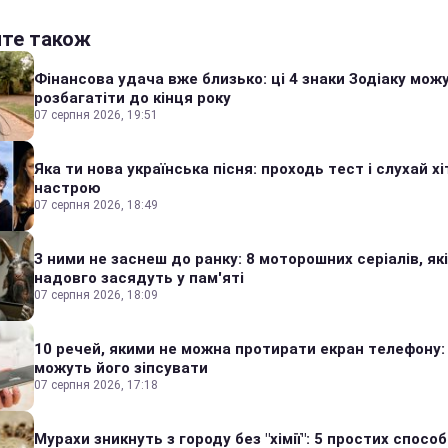
йте також
Фінансова удача вже близько: ці 4 знаки Зодіаку мож
розбагатіти до кінця року
07 серпня 2026, 19:51
Яка ти нова українська пісня: проходь тест і слухай хі
настрою
07 серпня 2026, 18:49
З ними не заснеш до ранку: 8 моторошних серіалів, які
надовго засядуть у пам'яті
07 серпня 2026, 18:09
10 речей, якими не можна протирати екран телефону:
можуть його зіпсувати
07 серпня 2026, 17:18
Мурахи зникнуть з городу без "хімії": 5 простих способі