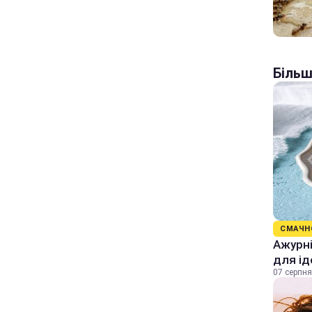
Більш
СМАЧН
Ажурні
для ід
07 серпня