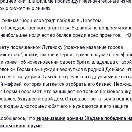
рацией книги, в фильме произойдут незначительные изме
рых сюжетных линиях.
 фильма "Воршиловград" победил в Девятом
ге Государственного агентства Украины по вопросам кино
 наибольшее количество баллов среди всех проектов – 43
ету посвященной Луганску (прежнее название города
иловград") книги, главный герой Герман получает телефо
 и узнает об исчезновении своего брата, владельца старой
олонки. Герман вынужден вернуться в родной Донбасс, ч
аться с ситуацией. Там он встречается с друзьями детств
й мафией, которая пытается отобрать его бизнес. Неожи
бя Герман осознает, что защищает не только бензоколонку,
рошлое, будущее и свой дом. Он решает остаться в родно
 с людьми, которые любят его и нуждаются в его защите.
сообщалось, что
экранизация романа Жадана победила н
ижном кинофоруме
.