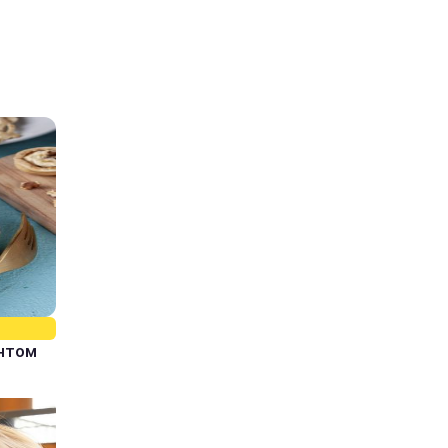
єнтом