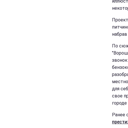
иллюст
некото
Проект
питчин
набрав
По сюж
"Ворош
звонок
бензок
разобр
местно
для се
свое п
городе
Ранее 
прест