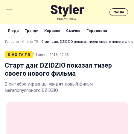
rbc.ua
Люди
Тренди
Корисне
Смачно
Гороскопи
Головна
›
Кіно та ТБ
›
Старт дан: DZIDZIO показал тизер своего нового фил
КІНО ТА ТБ
14 липня 2018, 02:28
Старт дан: DZIDZIO показал тизер
своего нового фильма
В октябре украинцы увидят новый фильм
мегапопулярного DZIDZIO