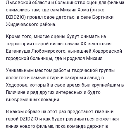
Львовской области и большинство сцен для фильма
снимались там, где сам Михаил Хома (он же
DZIDZIO) провел свое детство: в селе Бортники
Жидачевского района.
Кроме того, многие сцены будут снимать на
территории старой виллы начала ХХ века князя
Евгениуша Любомирского, нынешней Ходоровской
городской больницы, где и родился Михаил.
Уникальным местом работы творческой группы
является и самый старый сахарный завод в
Ходорове, который в свое время был крупнейшим в
Галичине и ряд других интересных и будто
вневременных локаций.
В каком образе на этот раз предстанет главный
герой DZIDZIO и как будет развиваться сюжетная
линия нового фильма, пока команда держит в