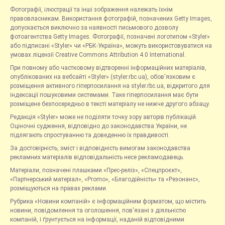
Фотографії, ілюстрації та інші зображення належать їхнім
правовласникам. Використання фотографій, позначених Getty Images,
допускається виключно за наявності письмового дозволу
фотоагентства Getty Images. Фотографії, позначені логотипом «Styler»
або підписані «Styler» чи «РБК-Україна», можуть використовуватися на
умовах ліцензії Creative Commons Attribution 4.0 International.
При повному або частковому відтворенні інформаційних матеріалів,
опублікованих на вебсайті «Styler» (styler.rbc.ua), обов'язковим є
розміщення активного гіперпосилання на styler.rbc.ua, відкритого для
індексації пошуковими системами. Таке гіперпосилання має бути
розміщене безпосередньо в тексті матеріалу не нижче другого абзацу.
Редакція «Styler» може не поділяти точку зору авторів публікацій.
Оціночні судження, відповідно до законодавства України, не
підлягають спростуванню та доведенню їх правдивості.
За достовірність, зміст і відповідність вимогам законодавства
рекламних матеріалів відповідальність несе рекламодавець.
Матеріали, позначені плашками «Прес-реліз», «Спецпроєкт»,
«Партнерський матеріал», «Promo», «Благодійність» та «Резонанс»,
розміщуються на правах реклами.
Рубрика «Новини компаній» є інформаційним форматом, що містить
новини, повідомлення та оголошення, пов'язані з діяльністю
компаній, і ґрунтується на інформації, наданій відповідними