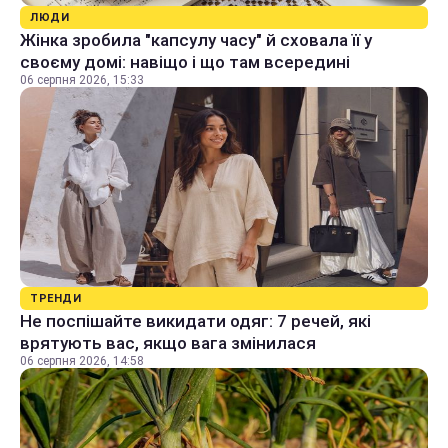
ЛЮДИ
Жінка зробила "капсулу часу" й сховала її у
своєму домі: навіщо і що там всередині
06 серпня 2026, 15:33
ТРЕНДИ
Не поспішайте викидати одяг: 7 речей, які
врятують вас, якщо вага змінилася
06 серпня 2026, 14:58