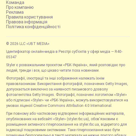
Команда
Про компанію
Реклама
Правила користування
Правова інформація
Політика конфіденційності
© 2026 LLC «UBT MEDIA»
Ідентифікатор онлайн-медіа в Реєстрі суб’єктів у сфері медіа — R40-
05347
Styler є розважальним проєктом «РБК-Україна», який розповідає про
людей, тренди і все, що цікаво читати поза новинами.
Фотографії, ілюстрації та інші зображення належать їхнім
правовласникам. Використання фотографій, позначених Getty Images,
допускається виключно за наявності письмового дозволу
фотоагентства Getty Images. Фотографії, позначені логотипом «Styler»
або підписані «Styler» чи «РБК-Україна», можуть використовуватися на
умовах ліцензії Creative Commons Attribution 4.0 International.
При повному або частковому відтворенні інформаційних матеріалів,
опублікованих на вебсайті «Styler» (styler.rbc.ua), обов'язковим є
розміщення активного гіперпосилання на styler.rbc.ua, відкритого для
індексації пошуковими системами. Таке гіперпосилання має бути
розміщене безпосередньо в тексті матеріалу не нижче другого абзацу.