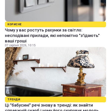
КОРИСНЕ
Чому у вас ростуть рахунки за світло:
несподівані прилади, які непомітно "з'їдають"
ваші гроші
07 серпня 2026, 10:15
ТРЕНДИ
Ці "бабусині" речі знову в тренді: як знайти
справжній скарб і чому його скуповує молодь