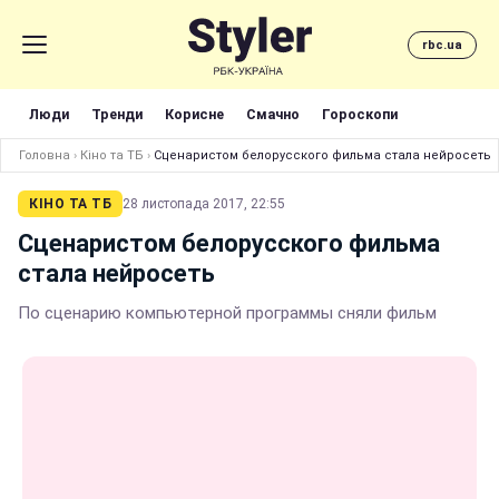
rbc.ua
Люди
Тренди
Корисне
Смачно
Гороскопи
Головна
›
Кіно та ТБ
›
Сценаристом белорусского фильма стала нейросеть
КІНО ТА ТБ
28 листопада 2017, 22:55
Сценаристом белорусского фильма
стала нейросеть
По сценарию компьютерной программы сняли фильм