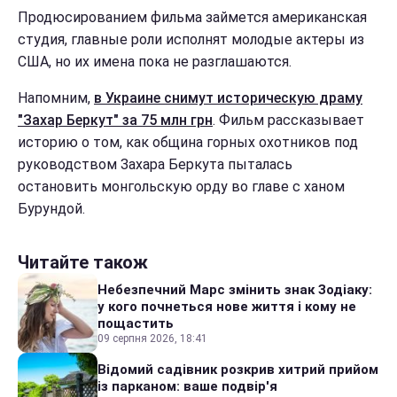
Продюсированием фильма займется американская
студия, главные роли исполнят молодые актеры из
США, но их имена пока не разглашаются.
Напомним,
в Украине снимут историческую драму
"Захар Беркут" за 75 млн грн
. Фильм рассказывает
историю о том, как община горных охотников под
руководством Захара Беркута пыталась
остановить монгольскую орду во главе с ханом
Бурундой.
Читайте також
Небезпечний Марс змінить знак Зодіаку:
у кого почнеться нове життя і кому не
пощастить
09 серпня 2026, 18:41
Відомий садівник розкрив хитрий прийом
із парканом: ваше подвір'я