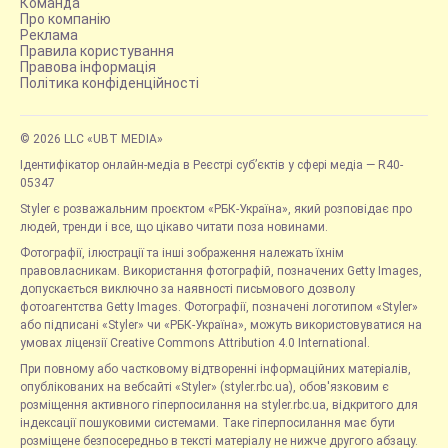
Команда
Про компанію
Реклама
Правила користування
Правова інформація
Політика конфіденційності
© 2026 LLC «UBT MEDIA»
Ідентифікатор онлайн-медіа в Реєстрі суб’єктів у сфері медіа — R40-
05347
Styler є розважальним проєктом «РБК-Україна», який розповідає про
людей, тренди і все, що цікаво читати поза новинами.
Фотографії, ілюстрації та інші зображення належать їхнім
правовласникам. Використання фотографій, позначених Getty Images,
допускається виключно за наявності письмового дозволу
фотоагентства Getty Images. Фотографії, позначені логотипом «Styler»
або підписані «Styler» чи «РБК-Україна», можуть використовуватися на
умовах ліцензії Creative Commons Attribution 4.0 International.
При повному або частковому відтворенні інформаційних матеріалів,
опублікованих на вебсайті «Styler» (styler.rbc.ua), обов'язковим є
розміщення активного гіперпосилання на styler.rbc.ua, відкритого для
індексації пошуковими системами. Таке гіперпосилання має бути
розміщене безпосередньо в тексті матеріалу не нижче другого абзацу.