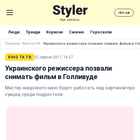
rbc.ua
Люди
Тренди
Корисне
Смачно
Гороскопи
Головна
›
Кіно та ТБ
›
Украинского режиссера позвали снимать фильм в Го
КІНО ТА ТБ
02 серпня 2017, 16:27
Украинского режиссера позвали
снимать фильм в Голливуде
Мастер жанрового кино будет работать над картиной про
суицид среди подростков