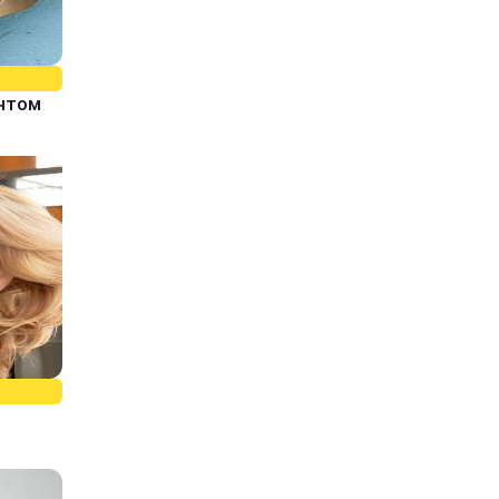
єнтом