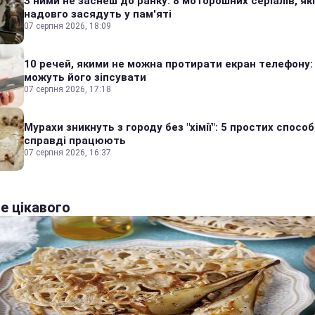
З ними не заснеш до ранку: 8 моторошних серіалів, які
надовго засядуть у пам'яті
07 серпня 2026, 18:09
10 речей, якими не можна протирати екран телефону:
можуть його зіпсувати
07 серпня 2026, 17:18
Мурахи зникнуть з городу без "хімії": 5 простих способі
справді працюють
07 серпня 2026, 16:37
е цікавого