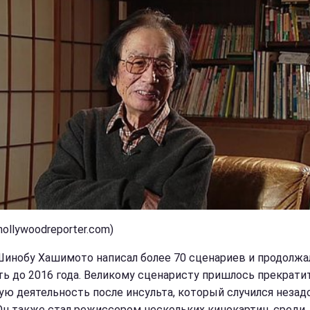
hollywoodreporter.com)
Шинобу Хашимото написал более 70 сценариев и продолжа
ть до 2016 года. Великому сценаристу пришлось прекрати
ую деятельность после инсульта, который случился незад
 Он также стал режиссером нескольких кинокартин, среди