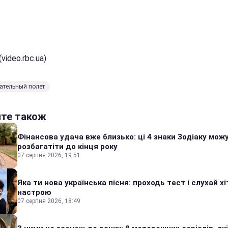
video.rbc.ua)
ательный полет
йте також
Фінансова удача вже близько: ці 4 знаки Зодіаку мож
розбагатіти до кінця року
07 серпня 2026, 19:51
Яка ти нова українська пісня: проходь тест і слухай хі
настрою
07 серпня 2026, 18:49