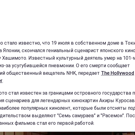
о стало известно, что 19 июля в собственном доме в Токи
а Японии, скончался гениальный сценарист японского кин
 Хашимото. Известный культурный деятель умер на 101-м
из-за усугубившейся пневмонии. О его смерти сообщает
ий общественный вещатель NHK, передает
The Hollywood
r
.
то стал известен за границами островного государства 
ия сценариев для легендарных кинокартин Акиры Куросав
наиболее популярных кинолент, которые были отсняты под
дительством выделяют "Семь самураев" и "Расемон". По
занных фильмов стал его первой работой.