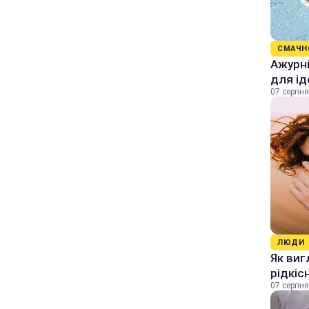
СМАЧН
Ажурні
для ід
07 серпня
ЛЮДИ
Як виг
рідкіс
07 серпня