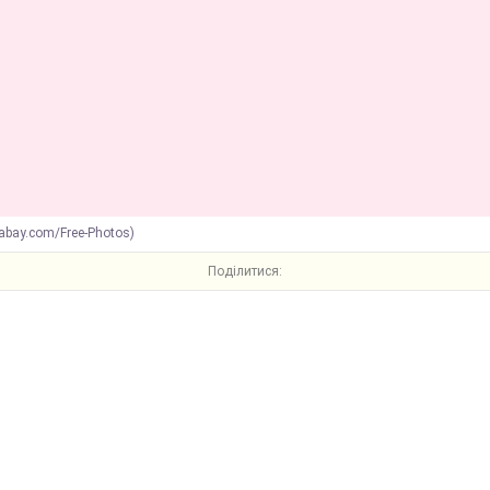
xabay.com/Free-Photos)
Поділитися: