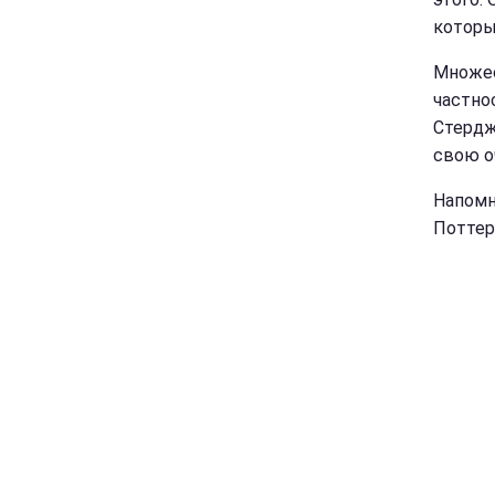
которы
Множес
частно
Стердже
свою о
Напомн
Поттер