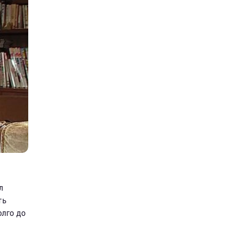
л
ть
олго до