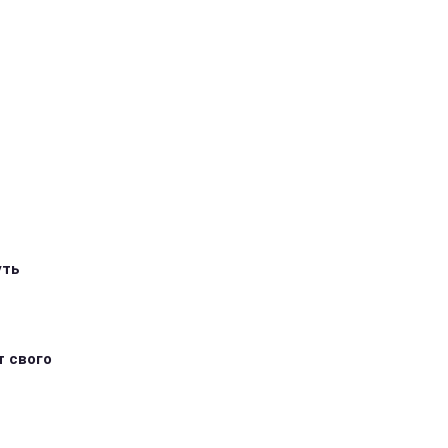
уть
т свого