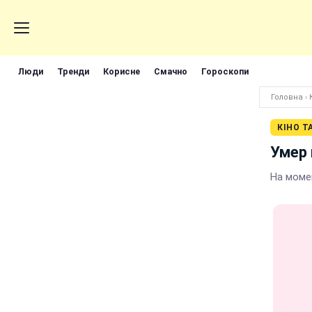
Люди
Тренди
Корисне
Смачно
Гороскопи
Головна
›
КІНО Т
Умер 
На моме