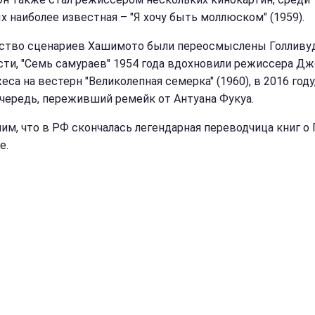
х наиболее известная – "Я хочу быть моллюском" (1959).
тво сценариев Хашимото были переосмыслены Голливуд
сти, "Семь самураев" 1954 года вдохновили режиссера Дж
са на вестерн "Великолепная семерка" (1960), в 2016 году
чередь, переживший ремейк от Антуана Фукуа.
им, что в РФ скончалась легендарная переводчица книг о 
е.