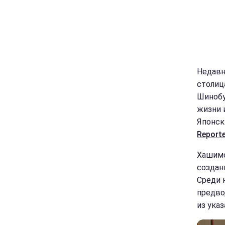
Недавн
столиц
Шинобу
жизни 
Японск
Reporte
Хашимо
создан
Среди 
предво
из ука