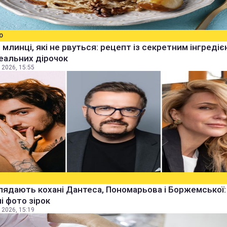
О
 млинці, які не рвуться: рецепт із секретним інгреді
еальних дірочок
 2026, 15:55
лядають кохані Дантеса, Пономарьова і Боржемської:
ні фото зірок
 2026, 15:19