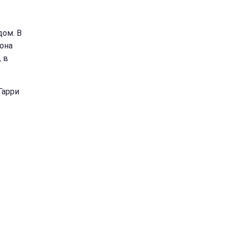
ом. В
она
, в
Гарри