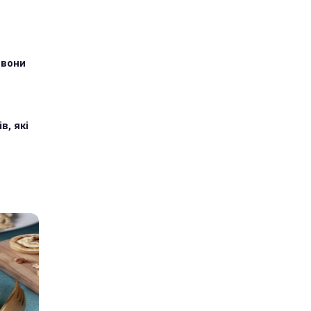
 вони
в, які