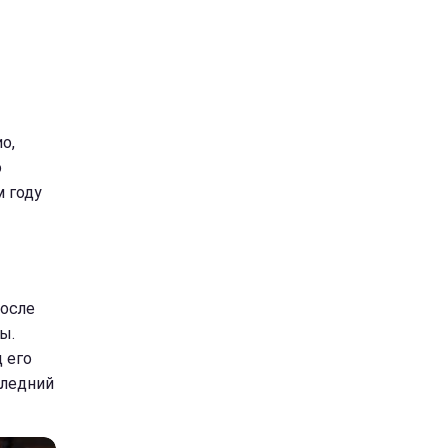
о,
о
 году
после
ы.
 его
следний