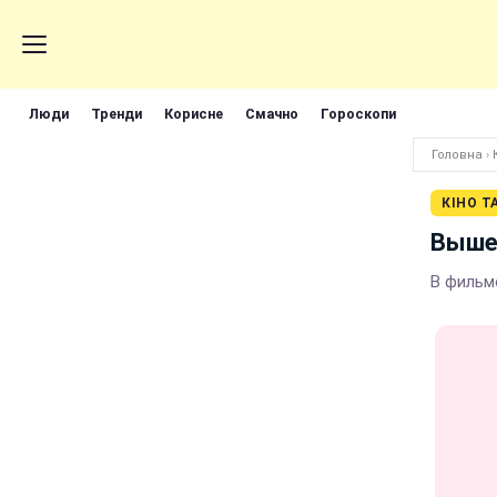
Люди
Тренди
Корисне
Смачно
Гороскопи
Головна
›
КІНО Т
Выше
В фильм