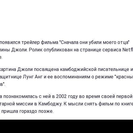
 появился трейлер фильма "Сначала они убили моего отца"
ины Джоли. Ролик опубликован на странице сервиса Netfl
.
картина Джоли посвящена камбоджийской писательнице и
ащитнице Лунг Анг и ее воспоминаниям о режиме "красны
в".
а познакомилась с ней в 2002 году во время своей первой
тарной миссии в Камбоджу. К мысли снять фильм по книг
а пришла гораздо позже.