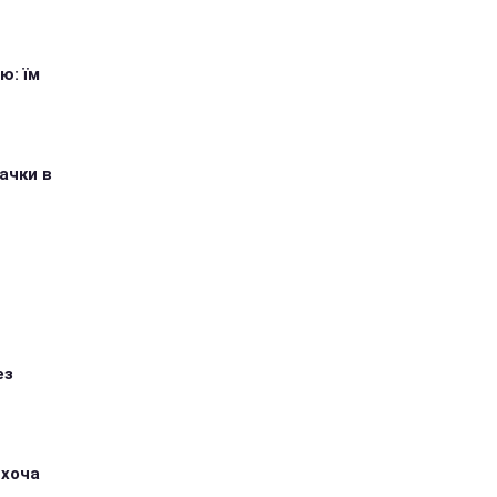
ю: їм
ачки в
ез
 хоча