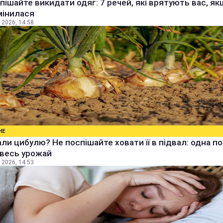
пішайте викидати одяг: 7 речей, які врятують вас, я
мінилася
 2026, 14:58
НЕ
ли цибулю? Не поспішайте ховати її в підвал: одна п
 весь урожай
 2026, 14:53