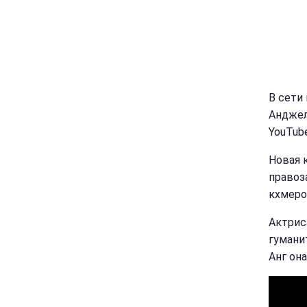
В сети
Анджел
YouTube
Новая 
правоз
кхмеро
Актрис
гумани
Анг он