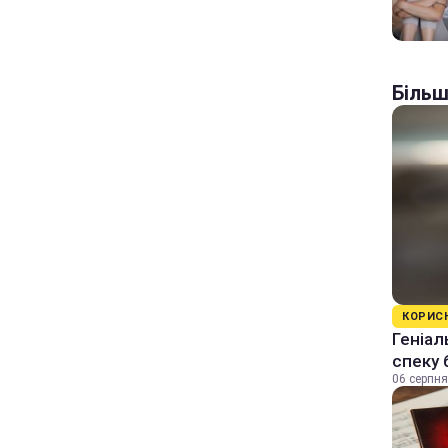
Більш
КОРИС
Геніал
спеку 
06 серпня