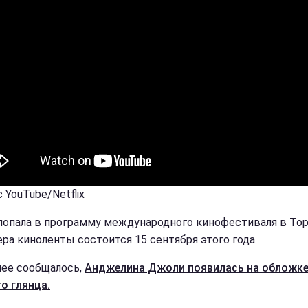
 YouTube/Netflix
попала в программу международного кинофестиваля в Тор
ра киноленты состоится 15 сентября этого года.
нее сообщалось,
Анджелина Джоли появилась на обложк
о глянца.