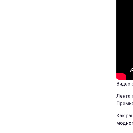
Видео с
Лента 
Премье
Как ра
модног