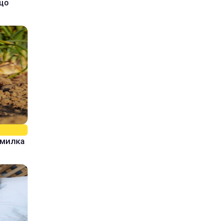
кщо
омилка