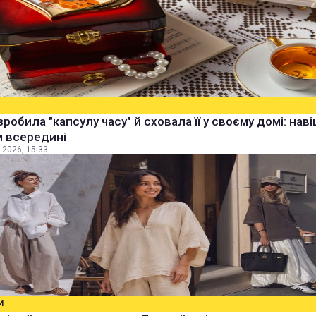
зробила "капсулу часу" й сховала її у своєму домі: наві
м всередині
 2026, 15:33
И