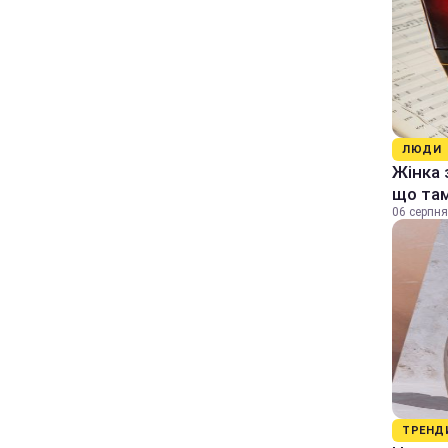
ЛЮДИ
Жінка 
що та
06 серпня
ТРЕНД