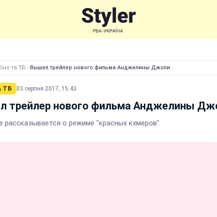
Кіно та ТБ
›
Вышел трейлер нового фильма Анджелины Джоли
А ТБ
03 серпня 2017, 15:43
л трейлер нового фильма Анджелины Дж
е рассказывается о режиме "красных кхмеров"