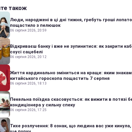
йте також
Люди, народжені в ці дні тижня, гребуть гроші лопато
пощастило з пелюшок
06 серпня 2026, 20:59
Відкриваєш банку і вже не зупинитися: як закрити каб
соусі сацебелі
06 серпня 2026, 20:12
Життя кардинально зміниться на краще: яким знакам
китайського гороскопа пощастить 7 серпня
06 серпня 2026, 18:13
Пекельна поїздка скасовується: як вижити в потязі б
кондиціонера у сильну спеку
06 серпня 2026, 17:25
Тихе розлучення: 8 ознак, що людина вас уже кинула,
ще поруч