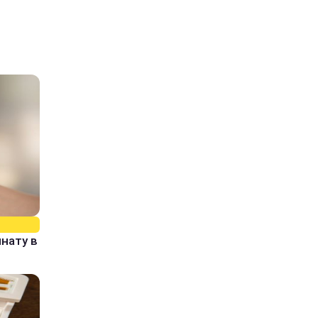
нату в