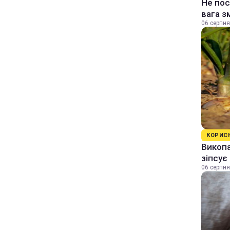
Не пос
вага з
06 серпня
КОРИС
Викопа
зіпсує
06 серпня