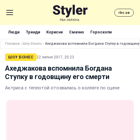
rbc.ua
Люди
Тренди
Корисне
Смачно
Гороскопи
Головна
›
Шоу бізнес
›
Ахеджакова вспомнила Богдана Ступку в годовщину
ШОУ БІЗНЕС
22 липня 2017, 20:23
Ахеджакова вспомнила Богдана
Ступку в годовщину его смерти
Актриса с теплотой отозвалась о коллеге по сцене