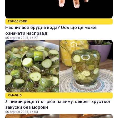
ГОРОСКОПИ
Наснилася брудна вода? Ось що це може
означати насправді
05 серпня 2026, 15:27
СМАЧНО
Лінивий рецепт огірків на зиму: секрет хрусткої
закуски без мороки
05 серпня 2026, 15:04