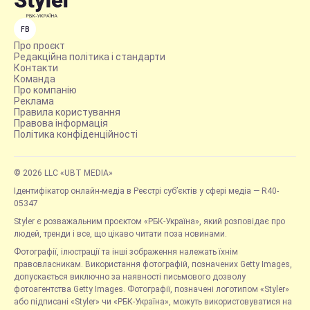
FB
Про проєкт
Редакційна політика і стандарти
Контакти
Команда
Про компанію
Реклама
Правила користування
Правова інформація
Політика конфіденційності
© 2026 LLC «UBT MEDIA»
Ідентифікатор онлайн-медіа в Реєстрі суб’єктів у сфері медіа — R40-
05347
Styler є розважальним проєктом «РБК-Україна», який розповідає про
людей, тренди і все, що цікаво читати поза новинами.
Фотографії, ілюстрації та інші зображення належать їхнім
правовласникам. Використання фотографій, позначених Getty Images,
допускається виключно за наявності письмового дозволу
фотоагентства Getty Images. Фотографії, позначені логотипом «Styler»
або підписані «Styler» чи «РБК-Україна», можуть використовуватися на