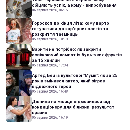
обіцяють успіх, а кому - випробування
06 серпня 2026, 06:15
Гороскоп до кінця літа: кому варто
готуватися до кар'єрних злетів та
розкриття таємниць
05 серпня 2026, 18:13
Варити не потрібно: як закрити
освіжаючий компот із будь-яких фруктів
за 15 хвилин
05 серпня 2026, 17:34
Артед Бей із культової "Мумії": як за 25
років змінився актор, який зіграв
відважного героя
05 серпня 2026, 16:48
Дівчина на місяць відмовилася від
кондиціонеру для білизни: результат
вразив
05 серпня 2026, 16:19