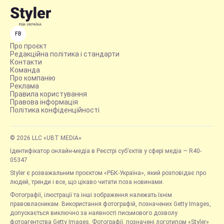
FB
Про проєкт
Редакційна політика і стандарти
Контакти
Команда
Про компанію
Реклама
Правила користування
Правова інформація
Політика конфіденційності
© 2026 LLC «UBT MEDIA»
Ідентифікатор онлайн-медіа в Реєстрі суб’єктів у сфері медіа — R40-
05347
Styler є розважальним проєктом «РБК-Україна», який розповідає про
людей, тренди і все, що цікаво читати поза новинами.
Фотографії, ілюстрації та інші зображення належать їхнім
правовласникам. Використання фотографій, позначених Getty Images,
допускається виключно за наявності письмового дозволу
фотоагентства Getty Images. Фотографії, позначені логотипом «Styler»