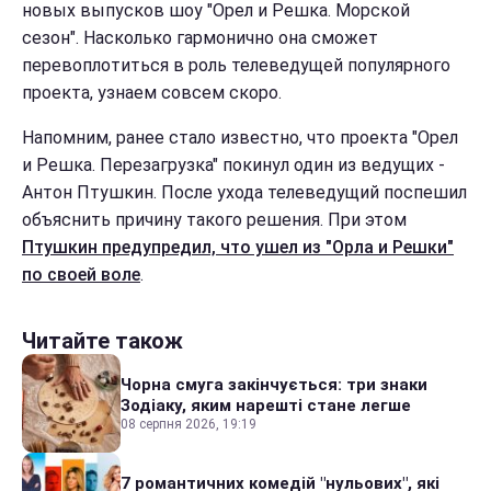
новых выпусков шоу "Орел и Решка. Морской
сезон". Насколько гармонично она сможет
перевоплотиться в роль телеведущей популярного
проекта, узнаем совсем скоро.
Напомним, ранее стало известно, что проекта "Орел
и Решка. Перезагрузка" покинул один из ведущих -
Антон Птушкин. После ухода телеведущий поспешил
объяснить причину такого решения. При этом
Птушкин предупредил, что ушел из "Орла и Решки"
по своей воле
.
Читайте також
Чорна смуга закінчується: три знаки
Зодіаку, яким нарешті стане легше
08 серпня 2026, 19:19
7 романтичних комедій "нульових", які