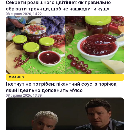
Секрети розкішного цвітіння: як правильно
обрізати троянди, щоб не нашкодити кущу
08 серпня 2026, 14:22
СМАЧНО
І кетчуп не потрібен: пікантний соус із порічок,
який ідеально доповнить м'ясо
08 серпня 2026, 13:39