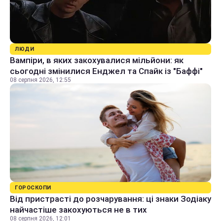
ЛЮДИ
Вампіри, в яких закохувалися мільйони: як
сьогодні змінилися Енджел та Спайк із "Баффі"
08 серпня 2026, 12:55
ГОРОСКОПИ
Від пристрасті до розчарування: ці знаки Зодіаку
найчастіше закохуються не в тих
08 серпня 2026, 12:01