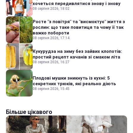
хочеться передивлятися знову і знову
08 серпня 2026, 18:02
Росте "з повітря" та "висмоктує" життя з
рослин: що таке повитиця та чому її так
важко побороти
08 серпня 2026, 17:14
Кукурудза на зиму без зайвих клопотів:
простий рецепт качанів зі смаком літа
08 серпня 2026, 16:27
Плодові мушки зникнуть із кухні: 5
секретних трюків, які реально діють
08 серпня 2026, 15:45
Більше цікавого