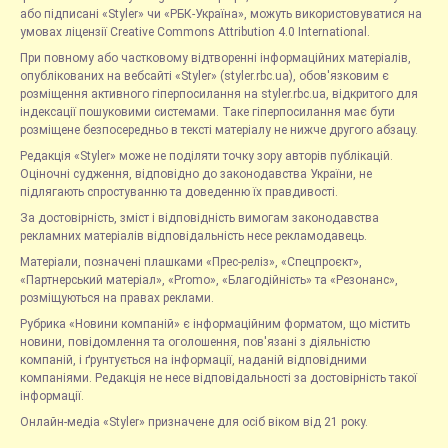
або підписані «Styler» чи «РБК-Україна», можуть використовуватися на
умовах ліцензії Creative Commons Attribution 4.0 International.
При повному або частковому відтворенні інформаційних матеріалів,
опублікованих на вебсайті «Styler» (styler.rbc.ua), обов'язковим є
розміщення активного гіперпосилання на styler.rbc.ua, відкритого для
індексації пошуковими системами. Таке гіперпосилання має бути
розміщене безпосередньо в тексті матеріалу не нижче другого абзацу.
Редакція «Styler» може не поділяти точку зору авторів публікацій.
Оціночні судження, відповідно до законодавства України, не
підлягають спростуванню та доведенню їх правдивості.
За достовірність, зміст і відповідність вимогам законодавства
рекламних матеріалів відповідальність несе рекламодавець.
Матеріали, позначені плашками «Прес-реліз», «Спецпроєкт»,
«Партнерський матеріал», «Promo», «Благодійність» та «Резонанс»,
розміщуються на правах реклами.
Рубрика «Новини компаній» є інформаційним форматом, що містить
новини, повідомлення та оголошення, пов'язані з діяльністю
компаній, і ґрунтується на інформації, наданій відповідними
компаніями. Редакція не несе відповідальності за достовірність такої
інформації.
Онлайн-медіа «Styler» призначене для осіб віком від 21 року.