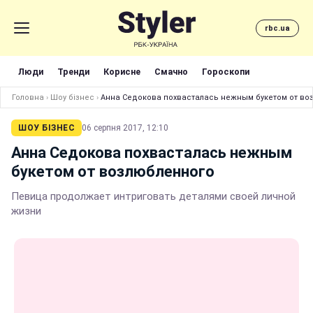
rbc.ua
Люди
Тренди
Корисне
Смачно
Гороскопи
Головна
›
Шоу бізнес
›
Анна Седокова похвасталась нежным букетом от во
ШОУ БІЗНЕС
06 серпня 2017, 12:10
Анна Седокова похвасталась нежным
букетом от возлюбленного
Певица продолжает интриговать деталями своей личной
жизни