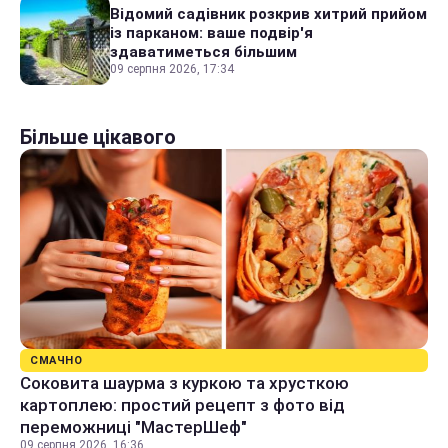
Відомий садівник розкрив хитрий прийом
із парканом: ваше подвір'я
здаватиметься більшим
09 серпня 2026, 17:34
Більше цікавого
СМАЧНО
Соковита шаурма з куркою та хрусткою
картоплею: простий рецепт з фото від
переможниці "МастерШеф"
09 серпня 2026, 16:36