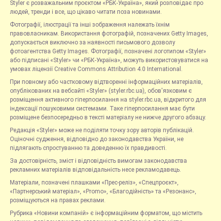
Styler є розважальним проєктом «РБК-Україна», який розповідає про
людей, тренди і все, що цікаво читати поза новинами.
Фотографії, ілюстрації та інші зображення належать їхнім
правовласникам. Використання фотографій, позначених Getty Images,
допускається виключно за наявності письмового дозволу
фотоагентства Getty Images. Фотографії, позначені логотипом «Styler»
або підписані «Styler» чи «РБК-Україна», можуть використовуватися на
умовах ліцензії Creative Commons Attribution 4.0 International.
При повному або частковому відтворенні інформаційних матеріалів,
опублікованих на вебсайті «Styler» (styler.rbc.ua), обов'язковим є
розміщення активного гіперпосилання на styler.rbc.ua, відкритого для
індексації пошуковими системами. Таке гіперпосилання має бути
розміщене безпосередньо в тексті матеріалу не нижче другого абзацу.
Редакція «Styler» може не поділяти точку зору авторів публікацій.
Оціночні судження, відповідно до законодавства України, не
підлягають спростуванню та доведенню їх правдивості.
За достовірність, зміст і відповідність вимогам законодавства
рекламних матеріалів відповідальність несе рекламодавець.
Матеріали, позначені плашками «Прес-реліз», «Спецпроєкт»,
«Партнерський матеріал», «Promo», «Благодійність» та «Резонанс»,
розміщуються на правах реклами.
Рубрика «Новини компаній» є інформаційним форматом, що містить