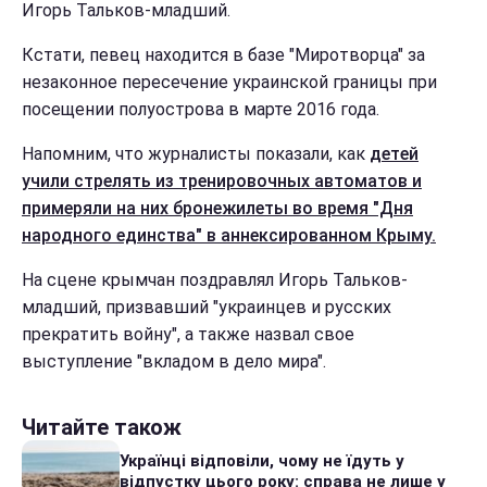
Игорь Тальков-младший.
Кстати, певец находится в базе "Миротворца" за
незаконное пересечение украинской границы при
посещении полуострова в марте 2016 года.
Напомним, что журналисты показали, как
детей
учили стрелять из тренировочных автоматов и
примеряли на них бронежилеты во время "Дня
народного единства" в аннексированном Крыму.
На сцене крымчан поздравлял Игорь Тальков-
младший, призвавший "украинцев и русских
прекратить войну", а также назвал свое
выступление "вкладом в дело мира".
Читайте також
Українці відповіли, чому не їдуть у
відпустку цього року: справа не лише у