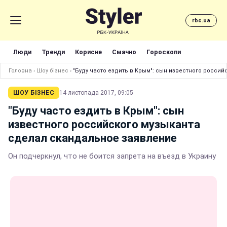
rbc.ua
Люди
Тренди
Корисне
Смачно
Гороскопи
Головна
›
Шоу бізнес
›
"Буду часто ездить в Крым": сын известного росси
ШОУ БІЗНЕС
14 листопада 2017, 09:05
"Буду часто ездить в Крым": сын
известного российского музыканта
сделал скандальное заявление
Он подчеркнул, что не боится запрета на въезд в Украину