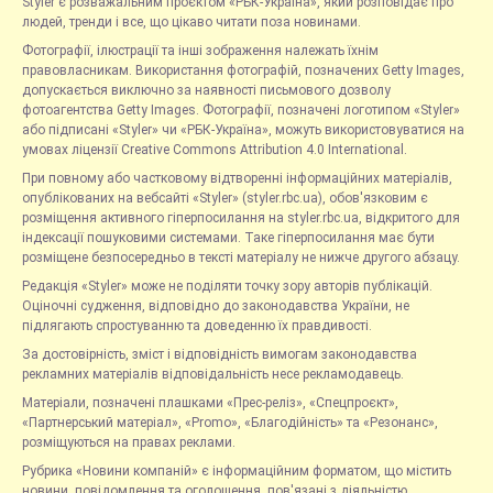
Styler є розважальним проєктом «РБК-Україна», який розповідає про
людей, тренди і все, що цікаво читати поза новинами.
Фотографії, ілюстрації та інші зображення належать їхнім
правовласникам. Використання фотографій, позначених Getty Images,
допускається виключно за наявності письмового дозволу
фотоагентства Getty Images. Фотографії, позначені логотипом «Styler»
або підписані «Styler» чи «РБК-Україна», можуть використовуватися на
умовах ліцензії Creative Commons Attribution 4.0 International.
При повному або частковому відтворенні інформаційних матеріалів,
опублікованих на вебсайті «Styler» (styler.rbc.ua), обов'язковим є
розміщення активного гіперпосилання на styler.rbc.ua, відкритого для
індексації пошуковими системами. Таке гіперпосилання має бути
розміщене безпосередньо в тексті матеріалу не нижче другого абзацу.
Редакція «Styler» може не поділяти точку зору авторів публікацій.
Оціночні судження, відповідно до законодавства України, не
підлягають спростуванню та доведенню їх правдивості.
За достовірність, зміст і відповідність вимогам законодавства
рекламних матеріалів відповідальність несе рекламодавець.
Матеріали, позначені плашками «Прес-реліз», «Спецпроєкт»,
«Партнерський матеріал», «Promo», «Благодійність» та «Резонанс»,
розміщуються на правах реклами.
Рубрика «Новини компаній» є інформаційним форматом, що містить
новини, повідомлення та оголошення, пов'язані з діяльністю