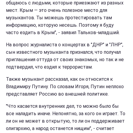
общаюсь с людьми, которые приезжают из разных
мест. Крым — это очень полезное место для
музыкантов. Ты можешь протестировать там
информацию, которую несешь. Поэтому я буду
часто ездить в Крым", - заявил Тальков-младший.
На вопрос журналиста о концертах в "ДНР" и "ЛНР",
сын известного музыканта признался, что получал
приглашения оттуда от своих знакомых, но так и не
подтвердил, что ездил к террористам.
Также музыкант рассказал, как он относится к
Владимиру Путину. По словам Игоря, Путин неплохо
представляет Россию во внешней политике.
"Что касается внутренних дел, то можно было бы
все наладить иначе. Непонятно, за кого он играет. То
ли он не может в открытую, то ли он поддерживает
олигархию, а народ останется нищим", - считает