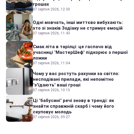
грошах
07 серпня 2026, 12:30
Одні мовчать, інші миттєво вибухають:
хто зі знаків Зодіаку не стримує емоцій
07 серпня 2026, 11:43
Смак літа в тарілці: це гаспачо від
учасниці "МастерШеф" підкорює з першої
ложки
07 серпня 2026, 11:04
Чому у вас ростуть рахунки за світло:
несподівані прилади, які непомітно
"з'їдають" ваші гроші
07 серпня 2026, 10:15
Ці "бабусині" речі знову в тренді: як
знайти справжній скарб і чому його
скуповує молодь
07 серпня 2026, 09:27