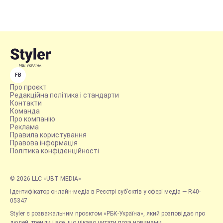
FB
Про проєкт
Редакційна політика і стандарти
Контакти
Команда
Про компанію
Реклама
Правила користування
Правова інформація
Політика конфіденційності
© 2026 LLC «UBT MEDIA»
Ідентифікатор онлайн-медіа в Реєстрі суб’єктів у сфері медіа — R40-
05347
Styler є розважальним проєктом «РБК-Україна», який розповідає про
людей, тренди і все, що цікаво читати поза новинами.