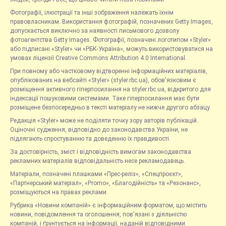
Фотографії, ілюстрації та інші зображення належать їхнім
правовласникам. Використання фотографій, позначених Getty Images,
допускається виключно за наявності письмового дозволу
фотоагентства Getty Images. Фотографії, позначені логотипом «Styler»
або підписані «Styler» чи «РБК-Україна», можуть використовуватися на
умовах ліцензії Creative Commons Attribution 4.0 International.
При повному або частковому відтворенні інформаційних матеріалів,
опублікованих на вебсайті «Styler» (styler.rbc.ua), обов'язковим є
розміщення активного гіперпосилання на styler.rbc.ua, відкритого для
індексації пошуковими системами. Таке гіперпосилання має бути
розміщене безпосередньо в тексті матеріалу не нижче другого абзацу.
Редакція «Styler» може не поділяти точку зору авторів публікацій.
Оціночні судження, відповідно до законодавства України, не
підлягають спростуванню та доведенню їх правдивості.
За достовірність, зміст і відповідність вимогам законодавства
рекламних матеріалів відповідальність несе рекламодавець.
Матеріали, позначені плашками «Прес-реліз», «Спецпроєкт»,
«Партнерський матеріал», «Promo», «Благодійність» та «Резонанс»,
розміщуються на правах реклами.
Рубрика «Новини компаній» є інформаційним форматом, що містить
новини, повідомлення та оголошення, пов'язані з діяльністю
компаній, і ґрунтується на інформації, наданій відповідними