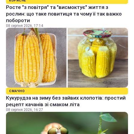
КОРИСНЕ
Росте "з повітря" та "висмоктує" життя з
рослин: що таке повитиця та чому її так важко
побороти
08 серпня 2026, 17:14
СМАЧНО
Кукурудза на зиму без зайвих клопотів: простий
рецепт качанів зі смаком літа
08 серпня 2026, 16:27