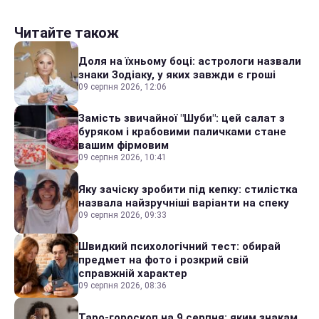
Читайте також
Доля на їхньому боці: астрологи назвали
знаки Зодіаку, у яких завжди є гроші
09 серпня 2026, 12:06
Замість звичайної "Шуби": цей салат з
буряком і крабовими паличками стане
вашим фірмовим
09 серпня 2026, 10:41
Яку зачіску зробити під кепку: стилістка
назвала найзручніші варіанти на спеку
09 серпня 2026, 09:33
Швидкий психологічний тест: обирай
предмет на фото і розкрий свій
справжній характер
09 серпня 2026, 08:36
Таро-гороскоп на 9 серпня: яким знакам