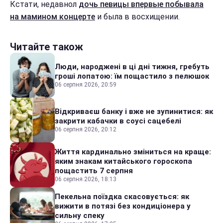
Кстати, недавнол
дочь певицы впервые побывала
на мамином концерте
и была в восхищении.
Читайте також
Люди, народжені в ці дні тижня, гребуть
гроші лопатою: їм пощастило з пелюшок
06 серпня 2026, 20:59
Відкриваєш банку і вже не зупинитися: як
закрити кабачки в соусі сацебелі
06 серпня 2026, 20:12
Життя кардинально зміниться на краще:
яким знакам китайського гороскопа
пощастить 7 серпня
06 серпня 2026, 18:13
Пекельна поїздка скасовується: як
вижити в потязі без кондиціонера у
сильну спеку