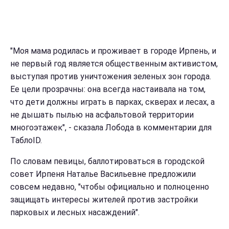
"Моя мама родилась и проживает в городе Ирпень, и
не первый год является общественным активистом,
выступая против уничтожения зеленых зон города.
Ее цели прозрачны: она всегда настаивала на том,
что дети должны играть в парках, скверах и лесах, а
не дышать пылью на асфальтовой территории
многоэтажек", - сказала Лобода в комментарии для
ТаблоID.
По словам певицы, баллотироваться в городской
совет Ирпеня Наталье Васильевне предложили
совсем недавно, "чтобы официально и полноценно
защищать интересы жителей против застройки
парковых и лесных насаждений".