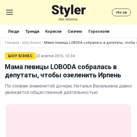
rbc.ua
Люди
Тренди
Корисне
Смачно
Гороскопи
Головна
›
Шоу бізнес
›
Мама певицы LOBODA собралась в депутаты, чтобы 
ШОУ БІЗНЕС
22 жовтня 2015, 10:34
Мама певицы LOBODA собралась в
депутаты, чтобы озеленить Ирпень
По словам знаменитой дочери, Наталья Васильевна давно
увлекается общественной деятельностью