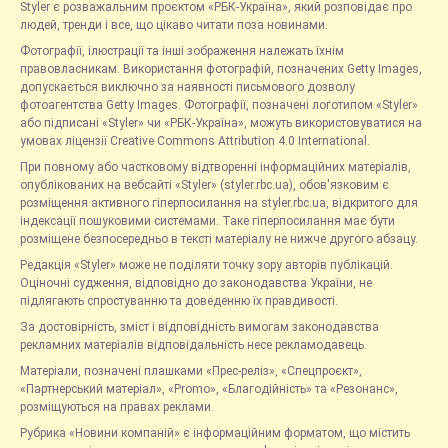
Styler є розважальним проєктом «РБК-Україна», який розповідає про
людей, тренди і все, що цікаво читати поза новинами.
Фотографії, ілюстрації та інші зображення належать їхнім
правовласникам. Використання фотографій, позначених Getty Images,
допускається виключно за наявності письмового дозволу
фотоагентства Getty Images. Фотографії, позначені логотипом «Styler»
або підписані «Styler» чи «РБК-Україна», можуть використовуватися на
умовах ліцензії Creative Commons Attribution 4.0 International.
При повному або частковому відтворенні інформаційних матеріалів,
опублікованих на вебсайті «Styler» (styler.rbc.ua), обов'язковим є
розміщення активного гіперпосилання на styler.rbc.ua, відкритого для
індексації пошуковими системами. Таке гіперпосилання має бути
розміщене безпосередньо в тексті матеріалу не нижче другого абзацу.
Редакція «Styler» може не поділяти точку зору авторів публікацій.
Оціночні судження, відповідно до законодавства України, не
підлягають спростуванню та доведенню їх правдивості.
За достовірність, зміст і відповідність вимогам законодавства
рекламних матеріалів відповідальність несе рекламодавець.
Матеріали, позначені плашками «Прес-реліз», «Спецпроєкт»,
«Партнерський матеріал», «Promo», «Благодійність» та «Резонанс»,
розміщуються на правах реклами.
Рубрика «Новини компаній» є інформаційним форматом, що містить