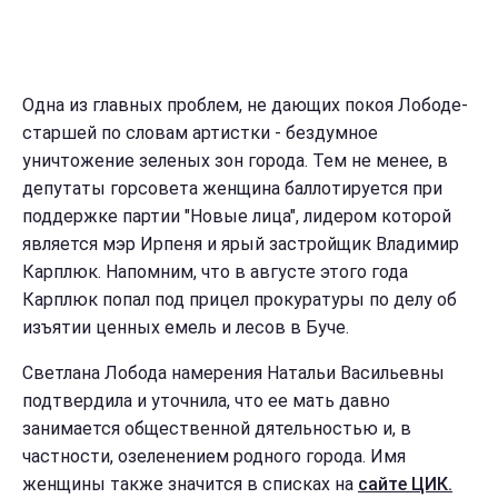
Одна из главных проблем, не дающих покоя Лободе-
старшей по словам артистки - бездумное
уничтожение зеленых зон города. Тем не менее, в
депутаты горсовета женщина баллотируется при
поддержке партии "Новые лица", лидером которой
является мэр Ирпеня и ярый застройщик Владимир
Карплюк. Напомним, что в августе этого года
Карплюк попал под прицел прокуратуры по делу об
изъятии ценных емель и лесов в Буче.
Светлана Лобода намерения Натальи Васильевны
подтвердила и уточнила, что ее мать давно
занимается общественной дятельностью и, в
частности, озеленением родного города. Имя
женщины также значится в списках на
сайте ЦИК.