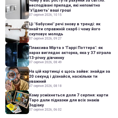
Чому у вас ростуть рахунки за світло:
несподівані прилади, які непомітно
"з'їдають" ваші гроші
07 серпня 2026, 10:15
Ці "бабусині" речі знову в тренді: як
знайти справжній скарб і чому його
скуповує молодь
07 серпня 2026, 09:27
Плаксива Мірта з "Гаррі Поттера": як
зараз виглядає акторка, яка у 37 зіграла
13-річну дівчинку
07 серпня 2026, 08:49
На цій картинці є щось зайве: знайди за
20 секунд і дізнайся, наскільки ти
уважний
07 серпня 2026, 08:18
Кому усміхнеться доля 7 серпня: карти
Таро дали підказки для всіх знаків
Зодіаку
07 серпня 2026, 06:02