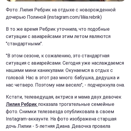
Фото: Лилия Ребрик на отдыхе с новорожденной
дочерью Полиной (instagram.com/liliia.rebrik)
В то же время Ребрик уточнила, что подобные
ситуации с авиарейсами этим летом являются
"стандартными".
"В этом сезоне, к сожалению, это стандартная
ситуация с авиарейсами. Сегодня уже наслаждаемся
нашими мини каникулами. Окунаемся в отдых с
головой. Нас в этот раз много: бабушка, дедушка и
нас четверо. Поэтому нам весело", - подчеркнула она.
Кстати, телеведущая, актриса и мама двух девочек
Лилия Ребрик
показала трогательные семейные
фото. Снимки телезвезда опубликовала в своем
Instagram-аккаунте. На фото изображена старшая
дочь Лилии - 5-летняя Диана. Девочка провела