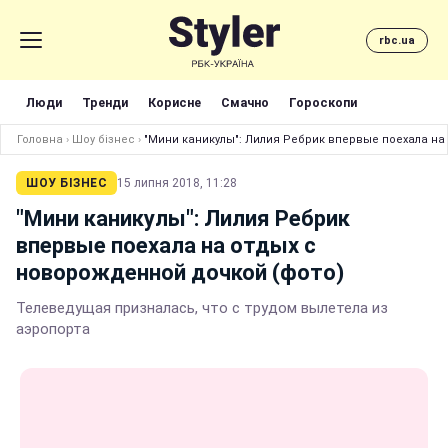
rbc.ua
Люди
Тренди
Корисне
Смачно
Гороскопи
Головна
›
Шоу бізнес
›
"Мини каникулы": Лилия Ребрик впервые поехала на
ШОУ БІЗНЕС
15 липня 2018, 11:28
"Мини каникулы": Лилия Ребрик
впервые поехала на отдых с
новорожденной дочкой (фото)
Телеведущая призналась, что с трудом вылетела из
аэропорта