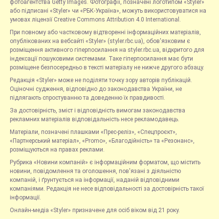
фотоагентства Getty Images. Фотографії, позначені логотипом «Styler»
або підписані «Styler» чи «РБК-Україна», можуть використовуватися на
умовах ліцензії Creative Commons Attribution 4.0 International.
При повному або частковому відтворенні інформаційних матеріалів,
опублікованих на вебсайті «Styler» (styler.rbc.ua), обов'язковим є
розміщення активного гіперпосилання на styler.rbc.ua, відкритого для
індексації пошуковими системами. Таке гіперпосилання має бути
розміщене безпосередньо в тексті матеріалу не нижче другого абзацу.
Редакція «Styler» може не поділяти точку зору авторів публікацій.
Оціночні судження, відповідно до законодавства України, не
підлягають спростуванню та доведенню їх правдивості.
За достовірність, зміст і відповідність вимогам законодавства
рекламних матеріалів відповідальність несе рекламодавець.
Матеріали, позначені плашками «Прес-реліз», «Спецпроєкт»,
«Партнерський матеріал», «Promo», «Благодійність» та «Резонанс»,
розміщуються на правах реклами.
Рубрика «Новини компаній» є інформаційним форматом, що містить
новини, повідомлення та оголошення, пов'язані з діяльністю
компаній, і ґрунтується на інформації, наданій відповідними
компаніями. Редакція не несе відповідальності за достовірність такої
інформації.
Онлайн-медіа «Styler» призначене для осіб віком від 21 року.