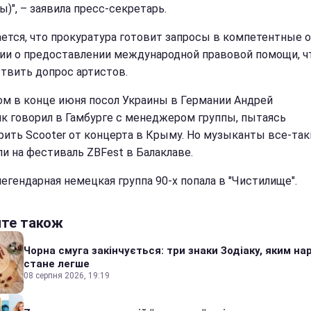
)", – заявила пресс-секретарь.
ется, что прокуратура готовит запросы в компетентные 
ии о предоставлении международной правовой помощи, 
твить допрос артистов.
ом в конце июня посол Украины в Германии Андрей
к говорил в Гамбурге с менеджером группы, пытаясь
рить Scooter от концерта в Крыму. Но музыканты все-так
ли на фестиваль ZBFest в Балаклаве.
легендарная немецкая группа 90-х попала в "Чистилище".
йте також
Чорна смуга закінчується: три знаки Зодіаку, яким на
стане легше
08 серпня 2026, 19:19