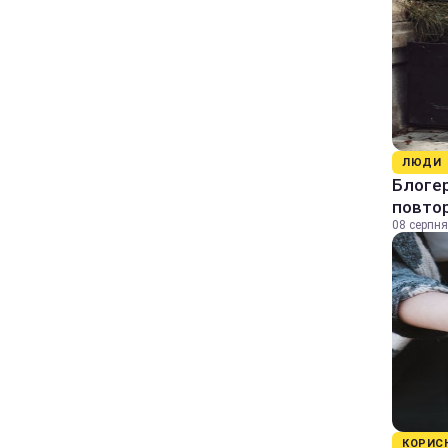
ЛЮДИ
Блогер
повтор
08 серпня
КОРИС