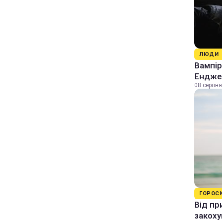
ЛЮДИ
Вампір
Енджел
08 серпня
ГОРОС
Від пр
закоху