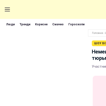
Люди
Тренди
Корисне
Смачно
Гороскопи
Головна
›
ШОУ БІ
Немец
тюрь
Участни