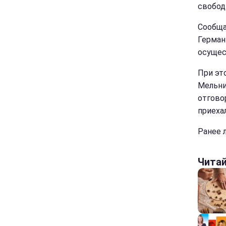
свободы
Сообща
Герман
осущес
При эт
Мельни
отгово
приеха
Ранее 
Чита