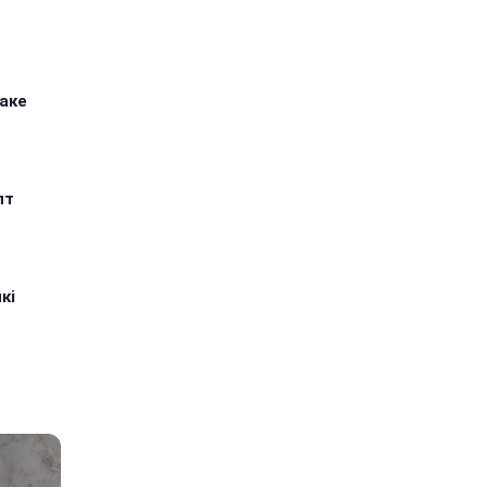
таке
пт
кі