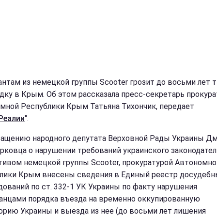
нтам из немецкой группы Scooter грозит до восьми лет
здку в Крым. Об этом рассказала пресс-секретарь прокур
мной Республики Крым Татьяна Тихончик, передает
Реалии
".
ращению народного депутата Верховной Рады Украины Д
рковца о нарушении требований украинского законодате
тивом немецкой группы Scooter, прокуратурой Автономно
лики Крым внесены сведения в Единый реестр досудебн
дований по ст. 332-1 УК Украины по факту нарушения
анцами порядка въезда на временно оккупированную
орию Украины и выезда из нее (до восьми лет лишения