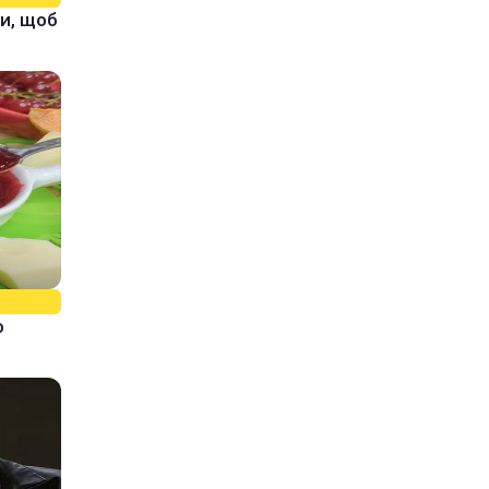
и, щоб
о