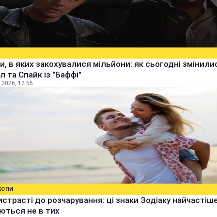
и, в яких закохувалися мільйони: як сьогодні змінили
 та Спайк із "Баффі"
 2026, 12:55
КОПИ
истрасті до розчарування: ці знаки Зодіаку найчастіш
ються не в тих