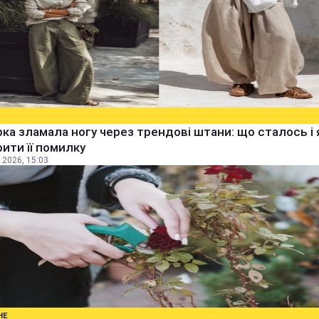
ка зламала ногу через трендові штани: що сталось і 
ити її помилку
 2026, 15:03
НЕ