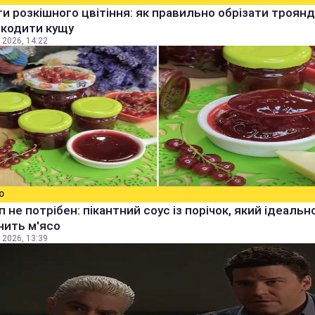
и розкішного цвітіння: як правильно обрізати троянд
шкодити кущу
 2026, 14:22
О
уп не потрібен: пікантний соус із порічок, який ідеальн
нить м'ясо
 2026, 13:39