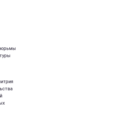
 тюрьмы
атуры
митрия
льства
й
ых