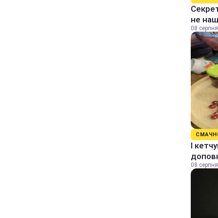
Секрет
не на
08 серпня
СМАЧН
І кетч
допов
08 серпня