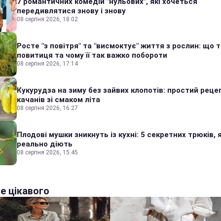
7 романтичних комедій "нульових", які хочеться
передивлятися знову і знову
08 серпня 2026, 18:02
Росте "з повітря" та "висмоктує" життя з рослин: що 
повитиця та чому її так важко побороти
08 серпня 2026, 17:14
Кукурудза на зиму без зайвих клопотів: простий реце
качанів зі смаком літа
08 серпня 2026, 16:27
Плодові мушки зникнуть із кухні: 5 секретних трюків, я
реально діють
08 серпня 2026, 15:45
е цікавого