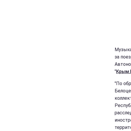
Музыка
за пое
Автоно
"
Крым.
"По об
Белоце
коллек
Респуб
рассле
иностр
террит