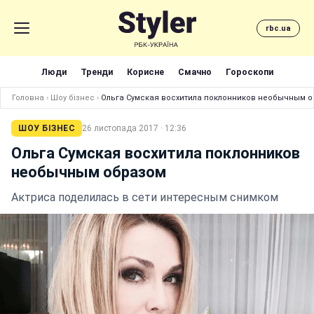
rbc.ua
Люди
Тренди
Корисне
Смачно
Гороскопи
Головна
›
Шоу бізнес
›
Ольга Сумская восхитила поклонников необычным 
ШОУ БІЗНЕС
26 листопада 2017 · 12:36
Ольга Сумская восхитила поклонников
необычным образом
Актриса поделилась в сети интересным снимком