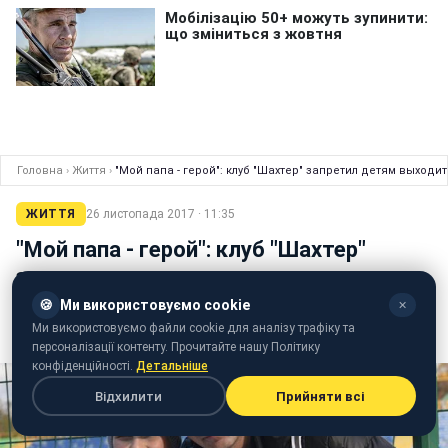
Головна
›
Життя
›
"Мой папа - герой": клуб "Шахтер" запретил детям выходи
ЖИТТЯ
26 листопада 2017 · 11:35
"Мой папа - герой": клуб "Шахтер"
запретил детям выходить в
футболках в поддержку бойцов АТО
🍪
Ми використовуємо cookie
✕
Ми використовуємо файли cookie для аналізу трафіку та
В украинской Премьер-лиге разгорелся скандал
персоналізації контенту. Прочитайте нашу Політику
конфіденційності.
Детальніше
Відхилити
Прийняти всі